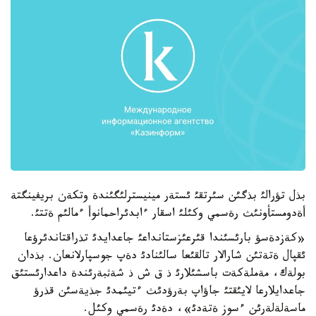
بذل تؤرالئ بذگئن سئرتقئ ئستةر مينيسترلئگئندة وتكةن بريفينگتة
أةدومستأونئث رةسمي وكئلئ اسقار ءابدئراحمانوأ ءمالئم ةتتئ.
«كةزدةسؤ بارئسئندا قئرعئزستانداعئ جاعدايدئ تذراقتاندئرؤعا
ئقپال ةتةتئن شارالار تالقئعا سالئنادئ دةپ جوسپارلانعان. بذدان
بولةك، مةملةكةت باسشئلارئ ذ ق ش ذ شةثبةرئندة داعدارئستئق
جاعدايلارعا لايئقتئ جاؤاپ بةرؤدئث ءتيئمدئ جذيةسئن قذرؤ
ماسةلةلةرئن ءسوز ةتةدئ»، دةدئ رةسمي وكئل.