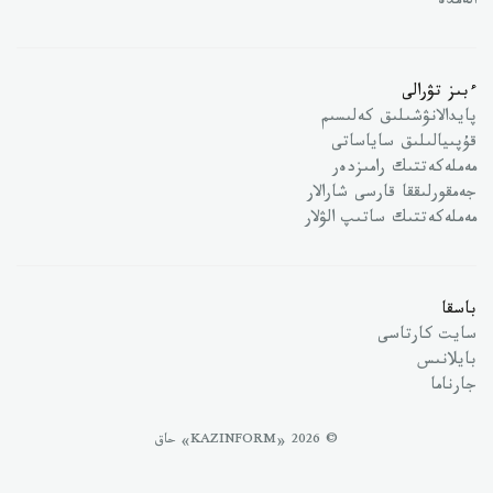
الەمدە
ءبىز تۋرالى
پايدالانۋشىلىق كەلىسىم
قۇپىيالىلىق ساياساتى
مەملەكەتتىك رامىزدەر
جەمقورلىققا قارسى شارالار
مەملەكەتتىك ساتىپ الۋلار
باسقا
سايت كارتاسى
بايلانىس
جارناما
© 2026 «KAZINFORM» حاق