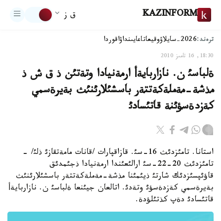
KAZINFORM
ق ز
ترەند:
2026-سايلاۋ
وقيعا
تاعايىنداۋ
اقوردا
18:30, 16 تامىز 2010
ةلباسئ ن. نازاربايةأ ارمةنيادا وتةتئن ذ ق ش ذ
مذشة-مةملةكةتتةر باسشئلارئنئث بةيرةسمي
كةزدةسؤئنة قاتئسادئ
استانا. تامئزدئث 16-سئ. قازاقپارات /قانات مامةتقازئ ذلئ/ -
تامئزدئث 20-22-سئ ارالئعئندا ارمةنيادا ذجئمدئق
قاؤئپسئزدئك شارتئ ذيئمئنا مذشة-مةملةكةتتةر باسشئلارئنئث
بةيرةسمي كةزدةسؤئ وتةدئ. اتالعان جيئنعا ةلباسئ ن. نازاربايةأ
قاتئسادئ دةپ كذتئلؤدة.