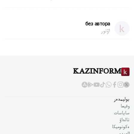
без автора
اۆتور
KAZINFORM
بوليمدەر
وقيعا
ساياسات
تالداۋ
ەكونوميكا