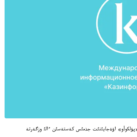
«پؤلكوأو» اؤةجايئنئث جذمئس كةستةسئن ءالئ وزگةرتة