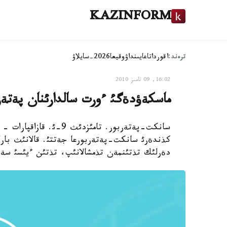
KAZINFORM
ترەند:
اقوردا
تاعايىنداۋ
وقيعا
2026-سايلاۋ
16:02, 09 تامىز 2010
ماسكةؤدةگئ ءورت سالدارئنان پةتةرب
سانكت-پةتةربور. تامئزد
كذندةرئ سانكت-پةتةربورعا جةتتئ. قالانئث بارلئ
دةرلئك تذتئنمةن تذمشالانئپ، تذتئن ءيئسئ سةز