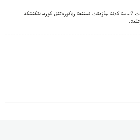
سونئمةن قاتار، سانكت-پةتةربوردا سةنبئ، تامئزدئث 7-سئ كذنئ جازدئث ئستئعئ رةكوردتئق كورسةتكئشكة