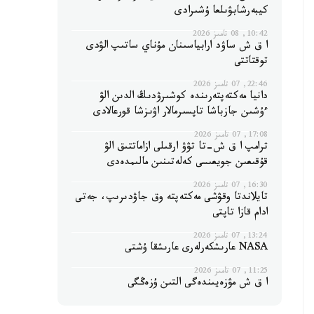
كيبەرشابۋىلعا ۇشىرادى
10:42, 08 تامىز 2026
ا ق ش ساۋد ارابياسىنان مۇناي ساتىپ الۋدى
توقتاتتى
22:46, 07 تامىز 2026
دانيا مەكتەپتەرىندە كوشىرۋدىڭ الدىن الۋ
ءۇشىن جازباشا تاپسىرمالار اۋىزشا قورعالادى
17:08, 07 تامىز 2026
ترامپ ا ق ش-تا تۋۋ ارقىلى ازاماتتىق الۋ
قۇقىعىن جويعىسى كەلەتىنىن مالىمدەدى
16:30, 07 تامىز 2026
تايلاندتا وقۋشى مەكتەپتە وق جاۋدىرىپ، جەتى
ادام قازا تاپتى
13:24, 07 تامىز 2026
NASA عارىشكەرلەرى عارىشقا ۇشتى
11:25, 07 تامىز 2026
ا ق ش مۋزەيىندەگى التىن ۇزەڭگى