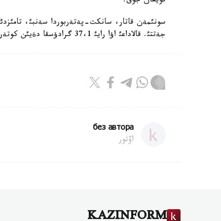
قويعان جوق.
جةتتئ. قالاداعئ اؤا رايئ 37،1 گرادؤسقا دةيئن كوتةرئلدئ.
без автора
اۆتور
KAZINFORM