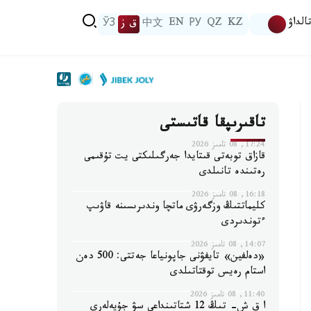
الداۋ
KZ
QZ
РУ
EN
中文
ق ز
ЎЗ
تاقىرىپقا قاتىستى
17:24, 08 تامىز 2026
قازاق توبەتى قىتايدا جەرگىلىكتى يت تۇقىمى
رەتىندە تانىلدى
16:18, 08 تامىز 2026
كليماتتىڭ وزگەرۋى ماتچا وندىرىسىنە قاۋىپ
ءتوندىردى
14:07, 08 تامىز 2026
«دەلفين» تايفۋنى جاپونياعا جەتتى: 500 دەن
استام رەيس توقتاتىلدى
11:40, 08 تامىز 2026
ا ق ش- تىڭ 12 شتاتىنداعى سۋ جۇيەلەرى