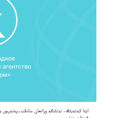
ايتا كةتةيئك، تذتئنگة ورانعان سانكت-پةتةربور 