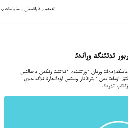
الەمدە
قازاقستان
ساياسات
ت
ور تذتئنگة وراندئ
ئث 9-ئ. قازاقپارات - ماسكةؤدةگئ ورمان ءورتئنئث ءتذتئنئ وتكةن دةمالئس
ق اؤماعئ مةن ءبئرقاتار وبلئس اؤداندارئ تذگةلدةي
ئلئپ تذردئ.