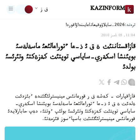
KAZINFORM
ق ز
ترەند:
2026-سايلاۋ
وقيعا
تاعايىنداۋ
اقوردا
11:04, 05 تامىز 2010
قازاقستاننئث ة ق ئ ذ-عا ءتوراعالئعئ ماسةلةسئ
بويئنشا اسكةري-ساياسي توپتئث كةزةكتئ وتئرئسئ
بولدئ
قازاقپارات - كةشة ق ر قورعانئس مينيسترلئگئندة ءبئزدئث
ةلدئث ة ق ئ ذ-عا ءتوراعالئعئ ماسةلةسئ بويئنشا اسكةري-
ساياسي توپتئث كةزةكتئ وتئرئسئ بولئپ ءوتتئ، دةپ حابارلايدئ
قورعانئس مينيسترلئگئنئث باسپاءسوز قئزمةتئ.