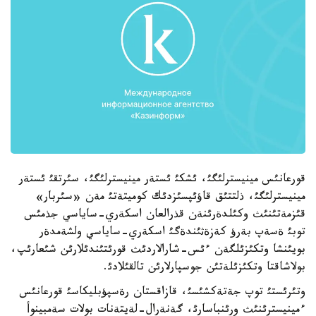
قورعانئس مينيسترلئگئ، ئشكئ ئستةر مينيسترلئگئ، سئرتقئ ئستةر
مينيسترلئگئ، ذلتتئق قاؤئپسئزدئك كوميتةتئ مةن «سئربار»
قئزمةتئنئث وكئلدةرئنةن قذرالعان اسكةري-ساياسي جذمئس
توبئ ةسةپ بةرؤ كةزةثئندةگئ اسكةري-ساياسي ولشةمدةر
بويئنشا وتكئزئلگةن ءئس-شارالاردئث قورئتئندئلارئن شئعارئپ،
بولاشاقتا وتكئزئلةتئن جوسپارلارئن تالقئلادئ.
وتئرئستئ توپ جةتةكشئسئ، قازاقستان رةسپؤبليكاسئ قورعانئس
ءمينيسترئنئث ورئنباسارئ، گةنةرال-لةيتةنات بولات سةمبينوأ