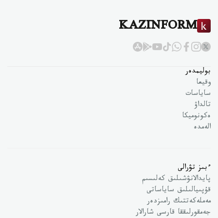
KAZINFORM
بوليمدەر
وقيعا
ساياسات
تالداۋ
ەكونوميكا
الەمدە
ءبىز تۋرالى
پايدالانۋشىلىق كەلىسىم
قۇپىيالىلىق ساياساتى
مەملەكەتتىك رامىزدەر
جەمقورلىققا قارسى شارالار