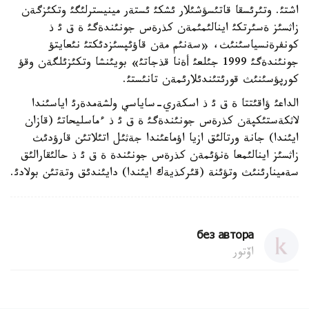
اشتئ. وتئرئسقا قاتئسؤشئلار ئشكئ ئستةر مينيسترلئگئ وتكئزگةن
زاثسئز ةسئرتكئ اينالئمئمةن كذرةس جونئندةگئ ة ق ئ ذ
كونفرةنسياسئنئث، «سةنئم مةن قاؤئپسئزدئكتئ نئعايتؤ
جونئندةگئ 1999 جئلعئ أةنا قذجاتئ» بويئنشا وتكئزئلگةن وقؤ
كورپؤسئنئث قورئتئندئلارئمةن تانئستئ.
الداعئ ؤاقئتتا ة ق ئ ذ اسكةري-ساياسي ولشةمدةرئ اياسئندا
لاثكةستئكپةن كذرةس جونئندةگئ ة ق ئ ذ ءماسليحاتئ (قازان
ايئندا) جانة ورتالئق ازيا اؤماعئندا جةثئل اتئلاتئن قارؤدئث
زاثسئز اينالئمعا ةنؤئمةن كذرةس جونئندة ة ق ئ ذ حالئقارالئق
سةمينارئنئث وتؤئنة (قئركذيةك ايئندا) دايئندئق وتةتئن بولادئ.
без автора
اۆتور