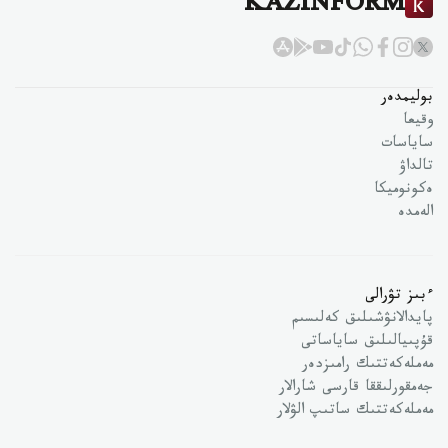
KAZINFORM
بوليمدەر
وقيعا
ساياسات
تالداۋ
ەكونوميكا
الەمدە
ءبىز تۋرالى
پايدالانۋشىلىق كەلىسىم
قۇپىيالىلىق ساياساتى
مەملەكەتتىك رامىزدەر
جەمقورلىققا قارسى شارالار
مەملەكەتتىك ساتىپ الۋلار