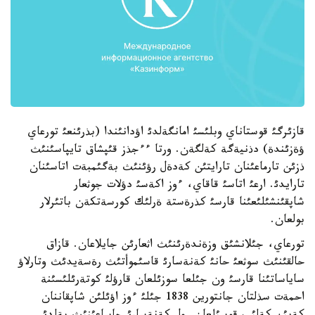
قازئرگئ قوستاناي وبلئسئ امانگةلدئ اؤدانئندا (بذرئنعئ تورعاي
ؤةزئندة) دذنيةگة كةلگةن. ورتا ءءجذز قئپشاق تايپاسئنئث
ذزئن تارماعئنان تارايتئن كةدةل رؤئنئث بةگئمبةت اتاسئنان
تارايدئ. ارعئ اتاسئ قاقاي، ءوز اكةسئ دؤلات جوثعار
شاپقئنشئلئعئنا قارسئ كذرةستة ةرلئك كورسةتكةن باتئرلار
بولعان.
تورعاي، جئلانشئق وزةندةرئنئث اثعارئن جايلاعان. قازاق
حالقئنئث سوثعئ حانئ كةنةسارئ قاسئموأتئث رةسةيدئث وتارلاؤ
ساياساتئنا قارسئ ون جئلعا سوزئلعان قارؤلئ كوتةرئلئسئنة
احمةت سذلتان جانتورين 1838 جئلئ ءوز اؤئلئن شاپقاننان