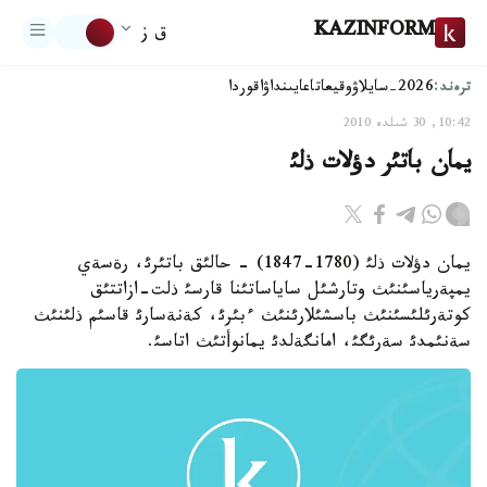
KAZINFORM
ق ز
ترەند:
2026-سايلاۋ
وقيعا
تاعايىنداۋ
اقوردا
10:42, 30 شىلدە 2010
يمان باتئر دؤلات ذلئ
يمان دؤلات ذلئ (1780-1847) - حالئق باتئرئ، رةسةي
يمپةرياسئنئث وتارشئل ساياساتئنا قارسئ ذلت-ازاتتئق
كوتةرئلئسئنئث باسشئلارئنئث ءبئرئ، كةنةسارئ قاسئم ذلئنئث
سةنئمدئ سةرئگئ، امانگةلدئ يمانوأتئث اتاسئ.