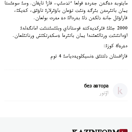
مايتوبة دةگةن جةردة قولعا ءتذسئپ، قازا تاپقان. وسئ سوعئستا
يمان باتئرمةن بئرگة ونئث تؤعان باؤئرلارئ تاؤئق، كةيكئ،
قاراؤئل جانة ذلكةن ذلئ بةردالئ دة مةرت بولعان.
2000 جئلئ قئركذيةكتة قوستاناي وبلئسئننئث امانگةلدئ
اؤدانئنئث ورتالئعئندا يمان باتئرعا ةسكةرتكئش ورناتئلعان.
دةرةك كوزئ:
قازاقستان ذلتتئق ةنسيكلوپةدياسئ 4 توم
без автора
اۆتور