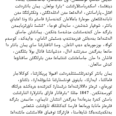
كةيئن كةلئپ قوسئلعان. ول كةنةسارئ جاساعئنئث بةلدئ
ذيتقئسئ، اسكةرباسئلارئنئث ءبئرئ بولعان. يمان باتئردئث
اقئل-پاراساتئن، ادالدئعئ مةن ادئلدئگئن، وتكئرلئگئ مةن
تاباندئلئعئن جوعارئ باعالاعان كةنةسارئ قاسئم ذلئ ونئ اعئباي
باتئر، شوقپار شةشةن، سايداق قوجا، ءئنئسئ ناؤرئزبايمةن
بئرگة حان كةثةسئنئث مذشةسئ ةتكةن. يمانئنئن جاساق
الدئنداعئ بةدةلئن قذرمةتتةپ ةسئمئن اتاماي، «ايةكة، كوسةم
كوك، بوزجورعا» دةپ اتاعان. وسئ اتاقتارئنا ساي يمان باتئر دا
حانعا بةرگةن سةرتئنة ادال، دذشپانئنا قاتال بولا بئلگةن،
قاشان دا حان جاساعئنئث ئنتئماعئ مةن بئرلئگئن ساقتاؤعا
كذش سالعان.
يمان باتئر كوتةرئلئسشئلةردئث اقمولا پريكازئنا، كوكالاجار
قامالئنا، ايدارلئ، بايتوق قونئستارئنا شابؤئلدارئ، ذلئتاؤ،
تورعاي، ئرعئز دالالارئنداعئ ذرئستارئ كةزئندة ةرةكشة ةرلئك
كورسةتكةن. 1847 جئلئ ءبئرقاتار قازاق باتئرلارئ اتتارئنئث
باسئن كةرئ بذرعاندا بةرگةن انتئنان تايماي، حانمةن بئرگة
قئرعئز مانابئ ورمانعا قارسئ كةكئلئك تاؤئنئث شئعئس
بةتكةيئندةگئ شايقاستا، قازئرگئ توقماق قالاسئنئث ماثئنداعئ