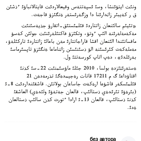
ونئث ايتؤئنشا، وسئ ئسپةتتةس وقيعالاردئث قايتالانباؤئ ءذشئن
ق ر كةيبئر زاثدارئنا دا وزگةرئستةر ةنگئزؤ قاجةت.
«تئيئم سالئنعان زاتتاردئ قئلمئستئق-اتقارؤ جذيةسئنئث
مةكةمةلةرئنة الئپ ءوتؤ، وتكئزؤ فاكتئلةرئنئث جولئن كةسؤ
ماقساتئندا الئنعان اقشا قاراجاتتارئ مةن باعالئ زاتتاردئ تاركئلةؤ،
مةملةكةت كئرئسئنة الؤ ذسئنئسئن زاثناماعا ةنگئزؤ تاپسئرماسئ
بةرئلدئ»، دةپ اتاپ كورسةتتئ ول.
ةستةرئثئزدة بولسا، 2010 جئلئ ماؤسئمنئث 22-سئ كذنئ
اقتاؤداعئ گ م 17211 قاتاث رةجيمدةگئ تذرمةدةن 21
قئلمئسكةر قاشؤعا ارةكةت جاساعان بولاتئن. قاشقئنداردئث 8-ئ
(بئرةؤئ تئرئدةي ذستالئپ، قالعان جةتةؤئ ولئدةي) العاشقئ
كذنئ ذستالئپ، قالعان 13-ئ ارادا ءتورت كذن سالئپ ذستالعان
ةدئ.
без автора