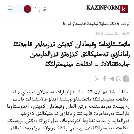
KAZINFORM
ق ز
ترەند:
2026-سايلاۋ
وقيعا
تاعايىنداۋ
اقوردا
19:37, 22 شىلدە 2010
ماثعئستاؤداعئ وقيعادان كةيئن تذرمةلةر قاجةتتئ
زاماناؤي تةحنيكالئق كذزةتؤ قذرالدارمةن
جابدئقتالادئ - ادئلةت مينيسترلئگئ
استانا. شئلدةنئث 22-سئ. قازاقپارات /جاسذلان امانباي ذلئ/ -
ادئلةت مينيسترلئگئ ماثعئستاؤ وبلئسئ اقتاؤ قالاسئنداعئ قاتاث
رةجيمدئ تذرمةسئندة ورئن العان وقيعادان كةيئن، أةدومستأوعا
قاراستئ تذرمةلةردئ قاجةتتئ زاماناؤي تةحنيكالئق كذزةتؤ
قذرالدارمةن جابدئقتاؤعا كئرئسپةك. بذل تؤرالئ بذگئن بريفينگتة
ادئلةت مينيسترلئگئنئث رةسمي وكئلئ ةربولات ةرئمبةت ءمالئم