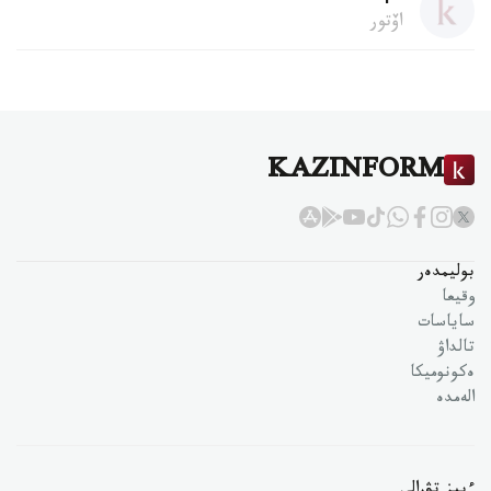
اۆتور
KAZINFORM
بوليمدەر
وقيعا
ساياسات
تالداۋ
ەكونوميكا
الەمدە