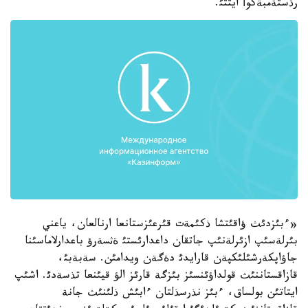
رذستةمبةكوأ ايتتئ.
«ءبئزدئث ؤاقئتشا ذكئمةت قئرعئزستانعا ارنالعان، ياعني
بئرلةسئپ ازئرلةنئپ جاتقان داعدارئستئ ةثسةرؤ باعدارلاماسئنا
جاؤاپكةرشئلئكپةن قارايدئ دةگةن ويدامئن. سةبةبئ،
قازاقستاننئث قولداؤئنسئز بئزگة قارئز الؤ قيئنعا تذسةدئ. اشئپ
ايتاتئن بولساق، ءبئز نذرسذلتان ءابئش ذلئنئث جانة