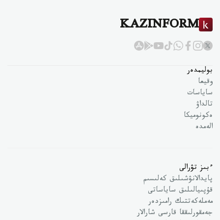
KAZINFORM
بوليمدەر
وقيعا
ساياسات
تالداۋ
ەكونوميكا
الەمدە
ءبىز تۋرالى
پايدالانۋشىلىق كەلىسىم
قۇپىيالىلىق ساياساتى
مەملەكەتتىك رامىزدەر
جەمقورلىققا قارسى شارالار