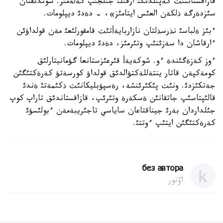
قازاقستاننئث كةپئلدئگئ ارقئلئ جئلجئپ كةلةمئز. سوندئقتان
سئزدةرگة ذلكةن العئس ايتامئز»، - دةدئ ديپلومات.
ءبئز ةلباسئ نذرسذلتان نازاربايةأتئث قامقورلئعئ مةن قولداؤئن
ءارقاشان دا سةزئنئپ وتئرمئز، دةدئ ديپلومات.
ءوز كةزةگئندة ءو. شوكةيةأ قئرعئزستانعا گؤمانيتارلئق
كومةكپةن قاتار ينتةللةكتؤالدئق قولداؤ كورسةتؤ كةرةكتئگئن
جةتكئزدئ. ونئث پئكئرئنشة، رةسپؤبليكانئث ذكئمةتئ ةندئ
قالئپتاسئپ جاتقانئن ةسكةرة وتئرئپ، قازاقستاندئق تاراپ كوپ
جئلداردان بةرئ جيناقتاعان ساياسي تاجئريبةمةن ءبولئسؤئ
كةرةكتئگئن ايتئپ ءوتتئ.
без автора
اۆتور