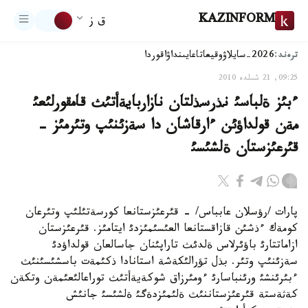
KAZINFORM
ق ز
ترەند:
2026-سايلاۋ
وقيعا
تاعايىنداۋ
اقوردا
09:25, 21 شىلدە 2010
ءبئز ةلباسئ نذرسذلتان نازاربايةأتئث قامقورلئعئ
مةن قولداؤئن ءارقاشان دا سةزئنئپ وتئرمئز -
قئرعئزستان ةلشئسئ
پارات /رؤسلان عابباس/ - قئرعئزستانعا كورسةتئلئپ وتئرعان
كومةك ءذشئن قازاقستانعا العئسئمئزدئ ايتامئز. قئرعئزستان
ازاماتتارئ باؤئرلاس ةلدئث تاراپئنان جاسالعان قولداؤدئ
سةزئنئپ وتئر. بذل تؤرالئكةشة استانادا ذكئمةت باسشئسئنئث
ءبئرئنشئ ورئنباسارئ ءومئرزاق شوكةيةأتئث توراعالئعئمةن وتكةن
كةثةستة قئرعئزستاننئث ةلئمئزدةگئ ةلشئسئ جانئش