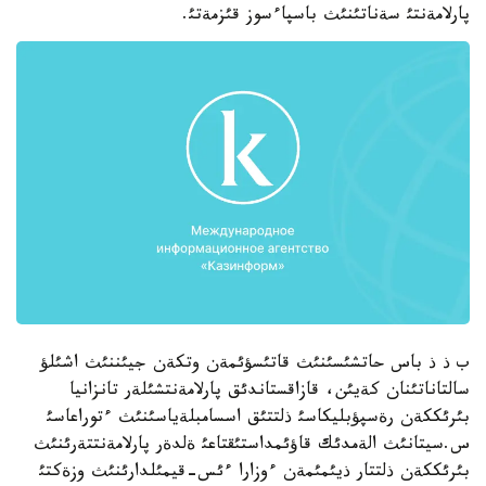
پارلامةنتئ سةناتئنئث باسپاءسوز قئزمةتئ.
ب ذ ذ باس حاتشئسئنئث قاتئسؤئمةن وتكةن جيئننئث اشئلؤ
سالتاناتئنان كةيئن، قازاقستاندئق پارلامةنتشئلةر تانزانيا
بئرئككةن رةسپؤبليكاسئ ذلتتئق اسسامبلةياسئنئث ءتوراعاسئ
س.سيتانئث الةمدئك قاؤئمداستئقتاعئ ةلدةر پارلامةنتتةرئنئث
بئرئككةن ذلتتار ذيئمئمةن ءوزارا ءئس-قيمئلدارئنئث وزةكتئ