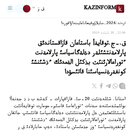
KAZINFORM
ق ز
ترەند:
2026-سايلاۋ
وقيعا
تاعايىنداۋ
اقوردا
12:06, 20 شىلدە 2010
ق.-ج.توقايةأ باستاعان قازاقستاندئق
پارلامةنتشئلةر دةلةگاسياسئ پارلامةنت
ءتوراعالارئنئث بذكئل الةمدئك ءذشئنشئ
كونفةرةنسياسئنا قاتئسؤدا
استانا. شئلدةنئث 20-سئ. قازاقپارات - كةشة ب ذ ذ جةنةأا
بولئمشةسئندة سةنات ءتوراعاسئ قاسئم-جومارت توقايةأتئث
باسشئلئعئمةن ةل پارلامةنتئنئث دةلةگاسياسئ قاتئسئپ جاتقان
پارلامةنت ءتوراعالارئنئث بذكئل الةمدئك ءذشئنشئ
كونفةرةنسياسئ ءوز جذمئسئن باستادئ، دةپ حابارلادئ ق ر