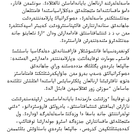
ماسةلةلةرئنة ارنالعان بايانداماسئن تالقئلادئ. سونئمةن قاتار،
دامؤ ماقساتئنداعئ مئثجئلدئق دةكلاراسياسئندا قامتئلعان
جةتئستئكتةر ماسةلةلةرئ، دةموكراتيالئ پارلامةنتتةردئث
جاهاندئق ستاندارتتارئن قالئپتاستئرؤدئث كةيبئر اسپةكتئلةرئ
مةن ب ذ ذ ئنتئماقتاستئق قادامدارئن ودان ءارئ نئعايتؤ جانة
جةتئلدئرؤ مئندةتتةرئن قاراستئردئ.
كونفةرةنسياعا قاتئسؤشئلار قازاقستاندئق دةلةگاسيا باسشئسئ
قاسئم-جومارت توقايةأتئث «پارلامةنتتةر داعدارئس الةمئندة:
جالپئعا بئردةي يگئلئك مذددةسئنة وراي جاهاندئق
دةموكراتيالئق ةسةپ بةرؤ مةن جاؤاپكةرشئلئكتئ قامتاماسئز
ةتؤ» تاقئرئبئنا ارنالعان پئكئرسايئس اياسئندا اعئلشئن تئلئندة
جاساعان ءسوزئن زور ئقئلاسپةن قابئل الدئ.
ق.توقايةأ ءوزئنئث مازمذندئ بايانداماسئمةن ارئپتةستةرئنئث
نازارئن ايماقتئق ئنتئماقتاستئق، يادرولئق قارؤسئزدانؤ، ءدئني
تولةرانتتئق جانة باسقا دا وزةكتئ ماسةلةلةرگة اؤداردئ. ول
مئثجئلدئق ماقساتتارئن جذزةگة اسئرؤ جولدارئنا توقتالئپ،
كةدةيشئلئكپةن كذرةس، جالپئعا بئردةي باستاؤئش بئلئممةن