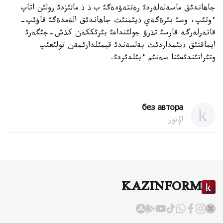
جاهاندئق ماسةلةلةردئ رةتتةؤدةگئ ب ذ ذ ماثئزدئ رولئن اتاپ
ءوتئپ، وسئ بئرةگةي ذيئمنئث جاهاندئق الةمدةگئ قاؤئپ-
قاتةرلةرگة قارسئ تذرؤ جولئنداعئ بئرئككةن كذش-جئگةرئ
ايماقتئق ذيئمداردئث بةلسةندئ قيمئلدارئمةن تولئعئپ
وتئراتئندئعئنا سةنئم ءبئلدئردئ.
без автора
اۆتور
KAZINFORM