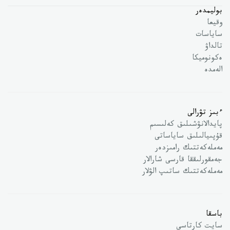
بوليمدەر
وقيعا
ساياسات
تالداۋ
ەكونوميكا
الەمدە
ءبىز تۋرالى
پايدالانۋشىلىق كەلىسىم
قۇپىيالىلىق ساياساتى
مەملەكەتتىك رامىزدەر
جەمقورلىققا قارسى شارالار
مەملەكەتتىك ساتىپ الۋلار
باسقا
سايت كارتاسى