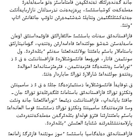
جانة گةندةرلئك تةثدئكپةن قامتاماسئز ةتؤ ماسةلةلةرئ
مةملةكةت كوشباسشئسئ، پرةزيدةنت نذرسذلتان نازاربايةأتئث
جةتةكشئلئگئمةن وثتايلئ شةشئمدةرئن تاؤئپ جاتقانئن اتاپ
ءوتتئ.
قازاقستاندئق سةنات باسشئسئ حالئقارالئق قاؤئمداستئق اؤعان
ماسةلةسئن شةشؤ جولئنداعئ قادامدارئن رةتتةپ، گؤمانيتارلئق
باستامالار باسئم باعئتتا بولاتئندئعئنا سةنئم ءبئلدئردئ. ول
سونئمةن قاتار، فورؤمعا قاتئسؤشئلاردئ قازاقستاننئث ة ق ئ ذ
ءتوراعاسئ رةتئندةگئ قئزمةتئمةن، قئرعئزستانداعئ احؤالدئ
رةتتةؤ جولئنداعئ شارالارئ تؤرالئ حاباردار ةتتئ.
ق.توقايةأ قاتئسؤشئلارعا ذستئمئزدةگئ جئلئ ة ق ئ ذ سامميتئن
وتكئزؤ تؤرالئ قازاقستاندئق باستامانئ ئلگةرئلةتؤ تؤرالئ جان-
جاقتئ بايانداپ، قازاقستاننئث ذيئمعا ءتوراعالئعئنا جانة ونئث
وسئ قئزمةتتةگئ سامميتتئ وتكئزؤ تؤرالئ ذسئنئستئ قوسا العانداعئ
باسئم باعئتتارئنا قئزؤ قولداؤ بئلدئرگةن مةملةكةتتةردئث
پارلامةنتشئلةرئنة شئنايئ العئسئن ءبئلدئردئ.
قازاقستاندئق دةلةگاسيا باسشئسئ ءسوز سوثئندا قازئرگئ زامانعئ