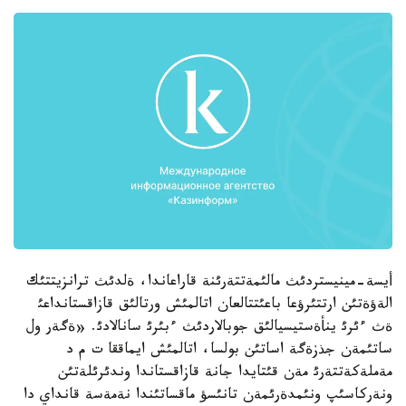
أيسة-مينيستردئث مالئمةتتةرئنة قاراعاندا، ةلدئث ترانزيتتئك
الةؤةتئن ارتتئرؤعا باعئتتالعان اتالمئش ورتالئق قازاقستانداعئ
ةث ءئرئ ينأةستيسيالئق جوبالاردئث ءبئرئ سانالادئ. «ةگةر ول
ساتئمةن جذزةگة اساتئن بولسا، اتالمئش ايماققا ت م د
مةملةكةتتةرئ مةن قئتايدا جانة قازاقستاندا وندئرئلةتئن
ونةركاسئپ ونئمدةرئمةن تانئسؤ ماقساتئندا نةمةسة قانداي دا