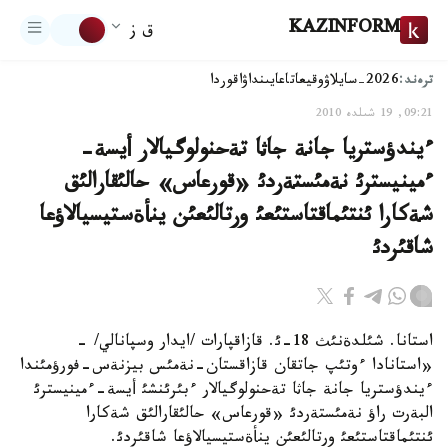
KAZINFORM
ق ز
ترەند:
2026-سايلاۋ
وقيعا
تاعايىنداۋ
اقوردا
09:21, 19 شىلدە 2010
ءيندؤستريا جانة جاثا تةحنولوگيالار أيسة-
ءمينيسترئ نةمئستةردئ «قورعاس» حالئقارالئق
شةكارا ئنتئماقتاستئعئ ورتالئعئن ينأةستيسيالاؤعا
شاقئردئ
استانا. شئلدةنئث 18-ئ. قازاقپارات /ايدار وسپانالي/ -
«استانادا ءوتئپ جاتقان قازاقستان-نةمئس بيزنةس-فورؤمئندا
ءيندؤستريا جانة جاثا تةحنولوگيالار ءبئرئنشئ أيسة-ءمينيسترئ
البةرت راؤ نةمئستةردئ «قورعاس» حالئقارالئق شةكارا
ئنتئماقتاستئعئ ورتالئعئن ينأةستيسيالاؤعا شاقئردئ.