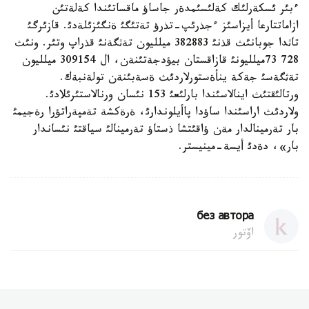
ءبئر ئسكةرلئك كةلئسئمدةر جاساؤ ماقساتئندا كةلةتئن
ازاماتتارعا أيزاسئز ءجذرئپ-تذرؤ تةتئگئ ةنگئزئلةدئ. قازئرگئ
تاثدا جوبانئث قذنئ 382883 ميلليون تةثگةنئ قذراپ وتئر. ونئث
728 73ميلليونئ قازاقستان بيؤدجةتئنةن، ال 309154 ميلليون
تةثگةسئ جةكة ينأةستورلاردئث ةسةبئنةن تولةنبةك.
ورتالئقتئث اينالاسئندا بارلئعئ 153 نئسان ورنالاستئرئلادئ.
ولاردئث اراسئندا ساؤدا پاأيلوندارئ، ةرةكشة تةمپةراتؤرا رةجيمئ
بار تةرمينالدار مةن ؤاقئتشا ذستاؤ تةرمينالئ سياقتئ نئساندار
بار»، دةدئ أيسة-مينيستر.
без автора
اۆتور