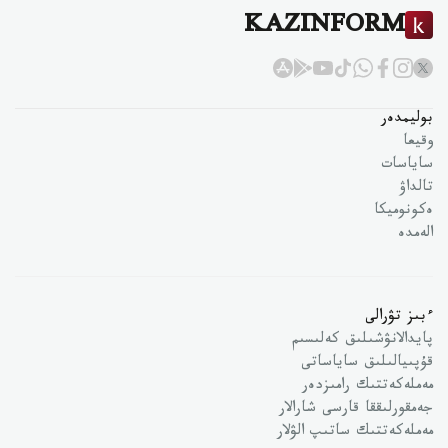
KAZINFORM
بوليمدەر
وقيعا
ساياسات
تالداۋ
ەكونوميكا
الەمدە
ءبىز تۋرالى
پايدالانۋشىلىق كەلىسىم
قۇپىيالىلىق ساياساتى
مەملەكەتتىك رامىزدەر
جەمقورلىققا قارسى شارالار
مەملەكەتتىك ساتىپ الۋلار