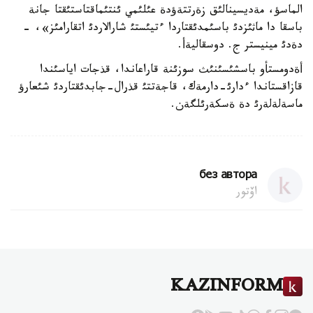
الماسؤ، مةديسينالئق زةرتتةؤدة عئلئمي ئنتئماقتاستئقتا جانة
باسقا دا ماثئزدئ باسئمدئقتاردا ءتيئستئ شارالاردئ اتقارامئز»، -
دةدئ مينيستر ج. دوسقاليةأ.
أةدومستأو باسشئسئنئث سوزئنة قاراعاندا، قذجات اياسئندا
قازاقستاندا ءدارئ-دارمةك، قاجةتتئ قذرال-جابدئقتاردئ شئعارؤ
ماسةلةلةرئ دة ةسكةرئلگةن.
без автора
اۆتور
KAZINFORM