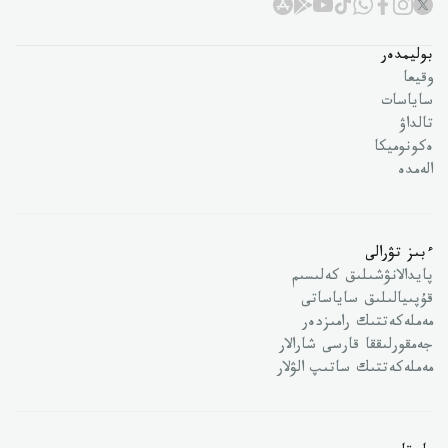
بوليمدەر
وقيعا
ساياسات
تالداۋ
ەكونوميكا
الەمدە
ءبىز تۋرالى
پايدالانۋشىلىق كەلىسىم
قۇپىيالىلىق ساياساتى
مەملەكەتتىك رامىزدەر
جەمقورلىققا قارسى شارالار
مەملەكەتتىك ساتىپ الۋلار