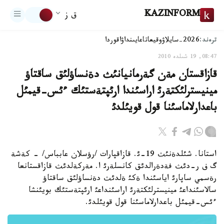
KAZINFORM
ق ز
ترەند:
2026-سايلاۋ
وقيعا
تاعايىنداۋ
اقوردا
08:47, 19 شىلدە 2010
قازاقستان مةن گةرمانيانئث دةنساؤلئق ساقتاؤ
مينيسترلئكتةرئ اراسئندا ارئپتةستئك ءئس-قيمئل
باعدارلاماسئنا قول قويئلدئ
استانا. شئلدةنئث 19-ئ. قازاقپارات /رؤسلان عابباس/ - كةشة
گ ف ر-دئث فةدةرالدئق كانسلةرئ ا. مةركةلدئث قازاقستانعا
رةسمي ساپارئ اياسئندا ةكئ ةلدئث دةنساؤلئق ساقتاؤ
سالاسئنداعئ مينيسترلئكتةرئ اراسئنداعئ ارئپتةستئك بويئنشا
ءئس-قيمئل باعدارلاماسئنا قول قويئلدئ.