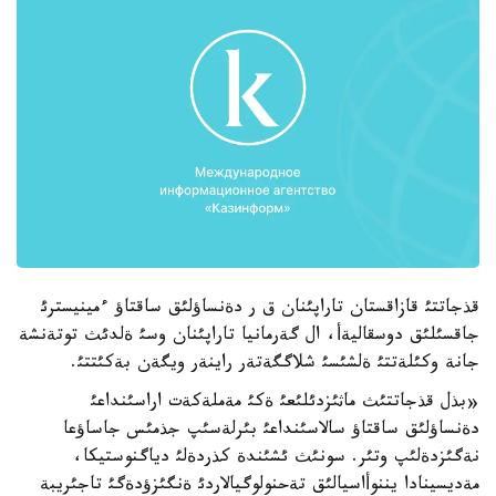
قذجاتتئ قازاقستان تاراپئنان ق ر دةنساؤلئق ساقتاؤ ءمينيسترئ
جاقسئلئق دوسقاليةأ، ال گةرمانيا تاراپئنان وسئ ةلدئث توتةنشة
جانة وكئلةتتئ ةلشئسئ شلاگگةتةر راينةر ويگةن بةكئتتئ.
«بذل قذجاتتئث ماثئزدئلئعئ ةكئ مةملةكةت اراسئنداعئ
دةنساؤلئق ساقتاؤ سالاسئنداعئ بئرلةسئپ جذمئس جاساؤعا
نةگئزدةلئپ وتئر. سونئث ئشئندة كذردةلئ دياگنوستيكا،
مةديسينادا يننوأاسيالئق تةحنولوگيالاردئ ةنگئزؤدةگئ تاجئريبة