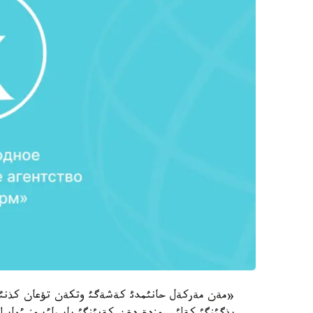
«مةن مةركةل حانئمدئ كةشةگئ وتكةن تؤعان كذنئمة