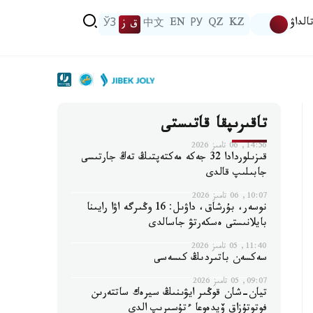
الداۋ
KZ
QZ
РУ
EN
中文
ق ز
ЎЗ
تاقىرىپقا قاتىستى
14:56, 06 تامىز 2026
قىزىلوردادا 32 جەكە مەكتەپتىڭ تەڭ جارتىسى
جابىلىپ قالدى
10:07, 06 تامىز 2026
نوسەر، بۇرشاق، داۋىل: 16 وڭىرگە اۋا رايىنا
بايلانىستى ەسكەرتۋ جاسالدى
11:40, 05 تامىز 2026
سەكسەن باتىردىڭ كىسەسى
09:07, 05 تامىز 2026
تيان-شان قوڭىر ايۋىنىڭ سيرەك ساتتەرىن
فوتوتۇزاق ۆيدەوعا ءتۇسىرىپ الدى