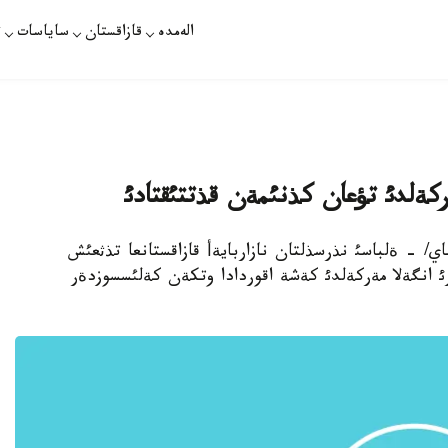
الەمدە
قازاقستان
ساياسات
ت
ةركةلدئ تؤعان كذنئمةن قذتتئقتادئ
ت /ةرنذر اقانباي/ - ةلباسئ نذرسذلتان نازاربايةأ قازاقستانعا تذثعئش
 انگةلا مةركةلدئ كةشة اقوردادا وتكةن كةلئسسوزدةر