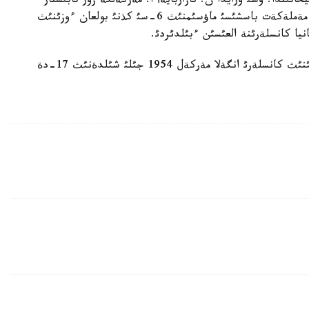
تئندا. وسئ ورايدا ن. نازاربايةأ ا. مةركةلگة زور تابئستار
جانة گةرمانياعا وركةندةؤ تئلةدئ. سونئمةن قاتار، مةملةكةت باسشئسئ ماؤسئمنئث 6-سئ كذنئ بولعان ءوزئنئث
ايتا كةتةيئك، گةرمانيا فةدةراتيأتئك رةسپؤبليكاسئنئث كانسلةرئ انگةلا مةركةل 1954 جئلئ شئلدةنئث 17-دة