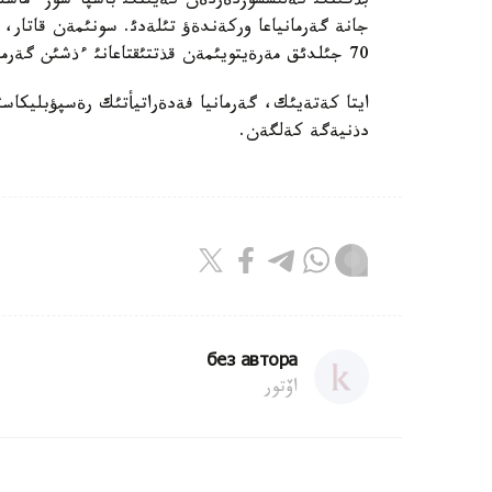
بذگئنگئ كةلئسسوزدةردةن كةيئنگئ باسپاءسوز ءماسليحا
70 جئلدئق مةرةيتويئمةن قذتتئقتاعانئ ءذشئن گةرمانيا كانسلةرئنة العئسئن ءبئلدئردئ.
دذنيةگة كةلگةن.
без автора
اۆتور