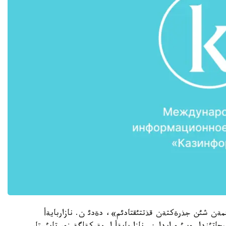
ن شئن جذرةكتةن قذتتئقتادئم»، دةدئ ن. نازاربايةأ