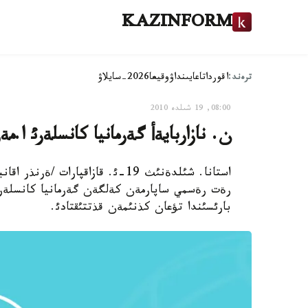
KAZINFORM
ترەند:
اقوردا
تاعايىنداۋ
وقيعا
2026-سايلاۋ
08:00, 19 شىلدە 2010
ن. نازاربايةأ گةرمانيا كانسلةرئ ا.م
استانا. شئلدةنئث 19-ئ. قازاقپارا
رةت رةسمي ساپارمةن كةلگةن گةرمانيا كانسلةرئ
بارئسئندا تؤعان كذنئمةن قذتتئقتادئ.