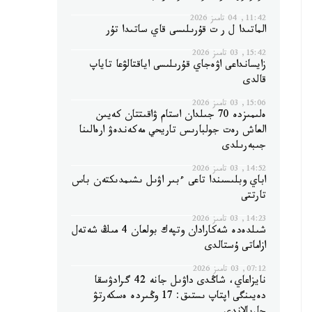
11:42, 04 تامىز 2026
الماتىدا ل ر ت قۇرىلىسى قاي ساتىدا تۇر
15:42, 03 تامىز 2026
زايسانداعى اۋەجاي قۇرىلىسى اياقتالۋعا تاياپ
قالدى
15:06, 03 تامىز 2026
ەلىمىزدە 70 جىلدان استام ۋاقىتتان كەيىن
العاش رەت جولبارىس تاريحي مەكەندەۋ ارەالىنا
جىبەرىلدى
14:52, 03 تامىز 2026
اباي وبلىسىندا تاعى ءبىر اۋىل ىشىمدىكتەن باس
تارتتى
14:23, 03 تامىز 2026
شىلدەدە شەكارادان وتپەك بولعان 4 مىڭ شەتەل
ازاماتى ۇستالدى
07:12, 03 تامىز 2026
نايزاعاي، شاڭدى داۋىل جانە 42 گرادۋسقا
دەيىنگى اپتاپ ىستىق: 17 وڭىردە ەسكەرتۋ