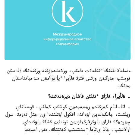
مةملةكةتتئك ءتئلدئث دامئپ، وركةندةؤئنة وزئندئك ذلةسئن
قوسئپ جذرگةن ورئس قئزئ ةلأيرا ءيأانوأامةن سذحباتتاسقان
ةدئك.
- ةلأيرا، قازاق ءتئلئن قاشان ذيرةندئث؟
- اتا-انام كةزئندة رةسةيدةن كوشئپ كةلئپ، قوستاناي
وبلئسئ، جانگةلدين اؤدانئ، اقكول اؤئلئندا ون جئل تذردئ. سول
جةردةگئ قازاق باؤئرلارئمئزبةن توننئث ئشكئ باؤئنداي
ارالاسئپ، جاثا ورتاعا ءسئثئسئپ كةتتئك. مةن احمةت