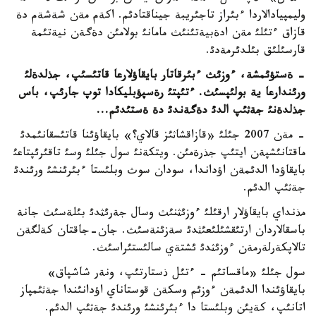
وليمپيادالاردا ءبئراز تاجئريبة جيناقتادئم. اكةم مةن شةشةم دة
قازاق ءتئلئ مةن ادةبيةتئنئث مامانئ بولامئن دةگةن نيةتئمة
قارسئلئق بئلدئرمةدئ.
- ةستؤئمشة، ءوزئث ءبئرقاتار بايقاؤلارعا قاتئسئپ، جذلدةلئ
ورئندارعا ية بولئپسئث. ءتئپتئ رةسپؤبليكادا توپ جارئپ، باس
جذلدةنئ جةثئپ الدئ دةگةندئ دة ةستئدئم
...
- مةن 2007 جئلئ «قازاقشاثئز قالاي؟» بايقاؤئنا قاتئسقانئمدئ
ماقتانئشپةن ايتئپ جذرةمئن. ويتكةنئ سول جئلئ وسئ تاقئرئپتاعئ
بايقاؤدا الدئمةن اؤداندا، سودان سوث وبلئستا ءبئرئنشئ ورئندئ
جةثئپ الدئم.
مذنداي بايقاؤلار ارقئلئ ءوزئثنئث وسال جةرئثدئ بئلةسئث جانة
باسقالاردان ارتئقشئلئعئثدئ سةزئنةسئث. جان-جاقتان كةلگةن
تالاپكةرلةرمةن ءوزئثدئ ئشتةي سالئستئراسئث.
سول جئلئ «ماقساتئم - ءتئل ذستارتئپ، ونةر شاشپاق»
بايقاؤئندا الدئمةن ءوزئم وسكةن قوستاناي اؤدانئندا جةثئمپاز
اتانئپ، كةيئن وبلئستا دا ءبئرئنشئ ورئندئ جةثئپ الدئم.