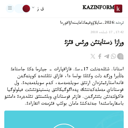
KAZINFORM
ق ز
ترەند:
2026-سايلاۋ
وقيعا
تاعايىنداۋ
اقوردا
17:42, 17 شىلدە 2010
ورازا ذستايتئن ورئس قئزئ
استانا. شئلدةنئث 17-سئ. قازاقپارات - جيئرما ةكئ جاستاعئ
ةلأيرا وزگة ذلت وكئلئ بولسا دا، قازاق تئلئندة كوپتةگةن
قانداستارئمئزدان ارتئق سويلةمةسة، كةم سويلةمةيدئ. ول
قوستاناي مةملةكةتتئك پةداگوگيكالئق ينستيتؤتئنئث فيلولوگيا
فاكؤلتةتئن بئتئرگةن. قازئر قوستاناي وبلئستئق تئلدةردئ دامئتؤ
باسقارماسئندا جةتةكشئ مامان بولئپ قئزمةت اتقارادئ.