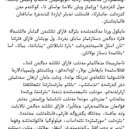
اؤئلئمئزدان مةكتةپكة ارنايئ اأتوبؤسپةن قاتئناپ وقيتئن ةدئك.
سول كةزدةرئ ءوزئمئز ويئن بالاسئ بولساق تا، كوكتةم مةن
كذزدئث جاثبئرلئ، قئستئث نةبئر ايازدئ كذندةرئ ساباقتان
قالمايتئنبئز.
مايكول ورتا مةكتةبئندة بئزگة قازاق تئلئنةن گذلنار عالئشبةك
قئزئ دةگةن ذستازئمئز ساباق بةردئ. ول بويئنان قازاق قئزئنا
ءتان اسئل قاسيةتتةردئث ءبارئ تابئلاتئن ءيناباتتئ، يبالئ، اسا
ءبئلئمدئ ذستاز بولاتئن.
تاجئريبةلئ مذعالئمئم مةنئث قازاق تئلئنة دةگةن ئنتا-
ئقئلاسئمدئ بايقاعان بولار، اؤداندئق، وبلئستئق وليمپيادالارعا
قاتئسؤئما تئكةلةي تذرتكئ بولدئ. ونئث ماعان ارتقان سةنئمئن
دةر كةزئندة ءتذسئنئپ، ءبئلئم جارئستارئنا تئثعئلئقتئ
ازئرلةندئم. سونئث ناتيجةسئندة ذنةمئ ءبئرئنشئ ورئندئ
يةلةنئپ ءجذردئم. سوندا مةنئث تابئسئما وزئمنةن بةتةر
قؤانعان مذعالئمدةرئم: «ةلأيرا، قازاق تئلئنة دةگةن تالابئث
وتة جاقسئ، جةتئك يگةرؤگة قارئم-قابئلةتئث جةتةدئ.
ءبئزدئث ءسوزئمئزدئ تئثداساث، فيلولوگيا فاكؤلتةتئنة وقؤعا
ءتذس» دةپ اقئل-كةثةستةرئن ايتقان بولاتئن. ونئث ذستئنة