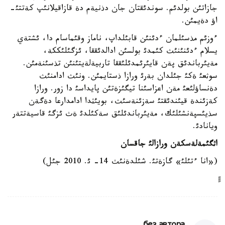
جازاتئن بولدئم. سوندئقتان جان دذنيةم دة قازاقيلانئپ كةتتئ-
اؤ دةيمئن.
ءوزئم مذسئلمان ءدئنئن قابئلداپ، ناماز وقئماسام دا، ئشتةي
يسلام ءدئنئنئث كئمدئ بولسئن ادالدئققا، ئزگئلئككة،
مةيئرباندئق پةن قايئرئمدئلئققا تاربيةلةيتئنئن تذسئنةمئن.
سوثعئ ةكئ جئلدان بةرئ ورازا ذستايمئن. ونئث ادامنئث
دةنساؤلئعئ مةن اعزاسئنا تيگئزةتئن پايداسئ دا زور. ورازا
كةزئندة قيئندئقتئ سةزئنةسئث، بويئثدا ادامدارعا دةگةن
سذيئسپةنشئلئك، مةيئرباندئلئق سةكئلدئ ةث ئزگئ قاسيةتتةر
ويانادئ.
اثگئمةلةسكةن ورازالئ جاقسان
(«انا ءتئلئ» گازةتئ. شئلدةنئث 14- ئ. 2010 جئل)