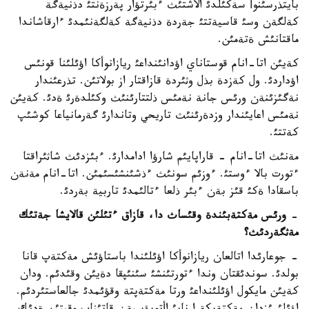
بايتذرسئنوأ سةكئلدئ الاشتئث ءبئرتؤار پةرزةنتئ دذنيةگة
كةلگةن وسئ قاسيةتتئ جةردة دذنيةگة كةلگةنئمدئ ءارقاشاندا
ماقتانئش ةتةمئن.
كةيئن اتا-انام قوستاناي اؤدانئنداعئ ريازانوأكا اؤئلئنا قونئس
اؤداردئ. ول كةزدة بذل وثئردة قازاقتار از بولاتئن. تذرعئندار
نةگئزئنةن ورئس جانة نةمئس ذلتتارئنئث وكئلدةرئ ةدئ. كةيئن
نةمئس اعايئندار وزدةرئنئث تاريحي وتاندارئ گةرمانياعا كوشئپ
كةتتئ.
مةنئث اتا-انام - قاراپايئم شارؤا ادامدارئ. ءبئزدئث شاثئراقتا
ءتورت بالا ءوستئ. ءوزئم سونئث ءذشئنشئسئمئن. اتا-انام مةنةن
باسقادا ةكئ قئز بةن ءبئر ذلعا ءتالئمدئ تاربية بةردئ.
-
ورئس مةكتةبئندة وقئساث دا، قازاق ءتئلئن قالايشا جةتئك
مةثگةردئث؟
- جوعارئدا اتالعان ريازانوأكا اؤئلئندا باستاؤئش مةكتةپ قانا
بولدئ. سوندئقتان وندا ءتورتئنشئ سئنئپقا دةيئن وقئدئم. ودان
كةيئن مايكول اؤئلئنداعئ ورتا مةكتةپتة وقؤئمدئ جالعاستئردئم.