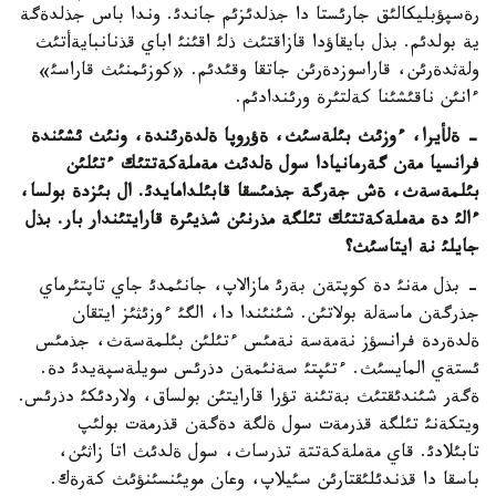
رةسپؤبليكالئق جارئستا دا جذلدئزئم جاندئ. وندا باس جذلدةگة
ية بولدئم. بذل بايقاؤدا قازاقتئث ذلئ اقئنئ اباي قذنانبايةأتئث
ولةثدةرئن، قاراسوزدةرئن جاتقا وقئدئم. «كوزئمنئث قاراسئ»
ءانئن ناقئشئنا كةلتئرة ورئندادئم.
- ةلأيرا، ءوزئث بئلةسئث، ةؤروپا ةلدةرئندة، ونئث ئشئندة
فرانسيا مةن گةرمانيادا سول ةلدئث مةملةكةتتئك ءتئلئن
بئلمةسةث، ةش جةرگة جذمئسقا قابئلدامايدئ. ال بئزدة بولسا،
ءالئ دة مةملةكةتتئك تئلگة مذرنئن شذيئرة قارايتئندار بار. بذل
جايلئ نة ايتاسئث؟
- بذل مةنئ دة كوپتةن بةرئ مازالاپ، جانئمدئ جاي تاپتئرماي
جذرگةن ماسةلة بولاتئن. شئنئندا دا، الگئ ءوزئثئز ايتقان
ةلدةردة فرانسؤز نةمةسة نةمئس ءتئلئن بئلمةسةث، جذمئس
ئستةي المايسئث. ءتئپتئ سةنئمةن دذرئس سويلةسپةيدئ دة.
ةگةر شئندئقتئث بةتئنة تؤرا قارايتئن بولساق، ولاردئكئ دذرئس.
ويتكةنئ تئلگة قذرمةت سول ةلگة دةگةن قذرمةت بولئپ
تابئلادئ. قاي مةملةكةتتة تذرساث، سول ةلدئث اتا زاثئن،
باسقا دا قذندئلئقتارئن سئيلاپ، وعان مويئنسئنؤئث كةرةك.