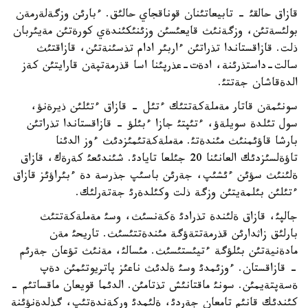
قازاق حالقئ - تابيعاتئنان قوناقجاي حالئق. ءبارئن وزگةلةرمةن
بولئسةتئن، وزگةنئث قايعئسئن وزئنئكئندةي كورةتئن مةيئربان
ذلت. قازاقستاندا تذراتئن ءاربئر ادام تذسئنةتئن، قازاقتئث
سالت-داستذرئنة، ادةت-عذرپئنا اسا قذرمةتپةن قارايتئن كةز
الدةقاشان جةتتئ.
سونئمةن قاتار مةملةكةتتئك ءتئل - قازاق ءتئلئن ذيرةنؤ،
سول تئلدة سويلةؤ، ءتئپتئ جازا ءبئلؤ - قازاقستاندا تذراتئن
بارشا قاؤئمنئث مئندةتئ. مةملةكةتئمئزدئث ءوز الدئنا
تاؤةلسئزدئك العانئنا 20 جئلعا تايادئ. شئندئعئ كةرةك، قازاق
ةلئنئث سؤئن ءئشئپ، جةرئن باسئپ جذرسة دة ءبئراؤئز قازاق
ءتئلئن بئلمةيتئن وزگة ذلت وكئلدةرئ جةتةرلئك.
جالپئ، قازاق ةلئندة تذرادئ ةكةنسئث، وسئ مةملةكةتتئث
بارلئق زاثدارئن قذرمةتتةؤگة مئندةتتئسئث. تاريحئ مةن
مادةنيةتئن بئلؤگة ءتيئستئسئث. مئسالئ، مةنئث تؤعان جةرئم
- قازاقستان. ءوزئمدئ وسئ ةلدئث ناعئز پاتريوتئمئن دةپ
ةسةپتةيمئن. سونئ ماقتانئش تذتامئن. الدئما قويعان ماقساتئم -
كئندئك قانئم تامعان جةردئ، ةلئمدئ وركةندةتئپ، گذلدةنؤئنة