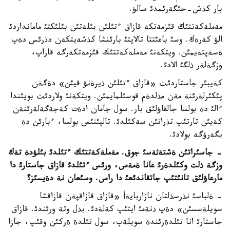
بار كذش-جئگةرئمدئ سالؤ.
مةملةكةتتئك قئزمةتكة قازاق ءتئلئن بئلةتئن بئلئكتئ مامانداردئ
الؤ كةرةك. وسئ باعئتتا تالاپتئ بارئنشا كذشةيتكةن دذرئس دةپ
ةسةپتةيمئن. ويتكةنئ مةملةكةتتئك قئزمةتكةرگة قاراپ،
وزگةلةر ذلگئ الادئ.
كةيبئر جاستاردئث «قازاق ءتئلئن ذيرةنؤ قيئن» دةگةن
پئكئرلةرئنة مةن مذلدةم قوسئلمايمئن. ويتكةنئ ولاردئث بويئندا
ءالئ دة بولسا جالقاؤلئق بار. سول جامان ادةت كةجةگةلةرئنةن
كةيئن تارتئپ تذراتئن سةكئلدئ. تالپئنئس بولسا، ءبارئن دة
يگةرؤگة بولادئ.
- جاسئراتئن ةشتةثةسئ جوق. مةملةكةتتئك ءتئلدئ بئلؤدة تةك
وزگة ذلت وكئلدةرئ عانا ةمةس، ورئس ءتئلدئ قازاق جاستارئ دا
مارعاؤلئق تانئتئپ جاتقاندئعئ دا راس. وسئعان نة دةيسئز؟
- ةلباسئ نذرسذلتان نازاربايةأ «قازاق قازاقپةن قازاقشا
سويلةسسئن» دةپ ذنةمئ ايتئپ كةلةدئ. بذل وتة ورئندئ. قازاق
جاستارئ انا تئلدةرئندة سويلةپ، سول تئلدة ةركئن وقئپ، جازا