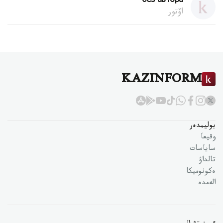
без автора
اۆتور
KAZINFORM
بوليمدەر
وقيعا
ساياسات
تالداۋ
ەكونوميكا
الەمدە