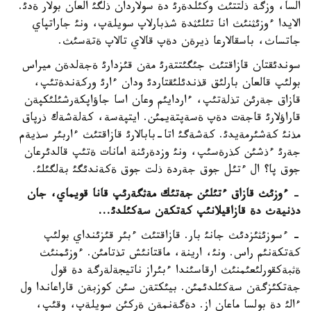
السا، وزگة ذلتتئث وكئلدةرئ دة سولاردان ذلگئ العان بولار ةدئ.
الايدا ءوزئثنئث انا تئلئثدة شذبارلاپ سويلةپ، ونئ جاراتپاي
جاتساث، باسقالارعا ذيرةن دةپ قالاي تالاپ ةتةسئث.
سوندئقتان قازاقتئث جئگئتتةرئ مةن قئزدارئ ةجةلدةن ميراس
بولئپ قالعان بارلئق قذندئلئقتاردئ ودان ءارئ وركةندةتئپ،
قازاق جةرئن تذلةتئپ، ءاردايئم وعان اسا جاؤاپكةرشئلئكپةن
قاراؤلارئ قاجةت دةپ ةسةپتةيمئن. ايتپةسة، كةلةشةك ذرپاق
مذنئ كةشئرمةيدئ. كةشةگئ اتا-بابالارئ قازاقتئث ءاربئر سذيةم
جةرئ ءذشئن كذرةسئپ، ونئ وزدةرئنة امانات ةتئپ قالدئرعان
جوق پا؟ ال ءتئل جوق جةردة ذلت جوق ةكةندئگئ بةلگئلئ.
-
ءوزئث قازاق ءتئلئن جةتئك مةثگةرئپ قانا قويماي، جان
دذنيةث دة قازاقيلانئپ كةتكةن سةكئلدئ
...
- ءسوزئثئزدئث جانئ بار. قازاقتئث ءبئر قئزئنداي بولئپ
كةتكةنئم راس. ونئ، ارينة، ماقتانئش تذتامئن. ءوزئمنئث
ةثبةكقورلئعئمنئث ارقاسئندا ءبئراز ناتيجةلةرگة دة قول
جةتكئزگةن سةكئلدئمئن. بيئكتةن سئن كوزبةن قاراعاندا ول
ءالئ دة بولسا ماعان از. دةگةنمةن ةركئن سويلةپ، وقئپ،