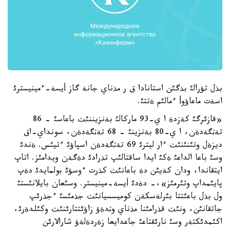
بذل تؤرالئ بذگئن استانادا ق ر مذناي جانة گاز أيسة-ءمينيسترئ
اسةت ماعاؤوأ ءمالئم ةتتئ.
«قازئرگئ كةزدة ا ي-93 ماركالئ بةنزيننئث باعاسئ - 86
تةثگةدةن، ا ي-80 بةنزينئ - 68 تةثگةدةن، سونداي-اق
ديزةل وتئنئنئث ءار ليترئ 69 تةثگةدةن اسپاؤئ ءتيئس. ةندئ
وسئ باعا الداعئ ةكئ ايدا ساقتالئپ تذرادئ دةگةن ويدامئز. اتاپ
ايتقاندا، ودان كةيئن دة باعانئث كذرت ءوسؤئ بولمايدئ دةپ
پايئمداپ وتئرمئز»،- دةدئ أيسة-مينيستر. وسئعان بايلانئستئ
ول بذل باعئتتا بئرلةسكةن كوميسسيانئث جذمئسئ ءجذرئپ
جاتقانئن، ونئث قذرامئنا مذناي وثدةؤ زاؤئتتارئنئث وكئلدةرئ،
اكئمدئكتةر وسئ نارئقتاعئ جاعدايعا زةردةلةؤ شارالارئن