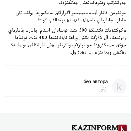
جذرگئزئپ وتئرعاندئعئن جةتكئزدئ.
سونئمةن قاتار أيسة-مينيستر اگرارلئق سةكتورعا بولئنةتئن
جانار-جانارماي ماسةلةسئنة دة توقتالئپ ءوتتئ.
«كوكتةمگئ ةگئسكة 300 مئث توننادان استام جانار-جاعارماي
بةرئلدئ، ال كذزگئ ةگئن وراعئ ناؤقانئندا 400 مئث تونناعا
جؤئق جةتكئزؤدئ جوسپارلاپ وتئرمئز. ةش تاپشئلئق بولمايدئ
دةگةن ويدامئز»،- دةدئ ول.
без автора
اۆتور
KAZINFORM