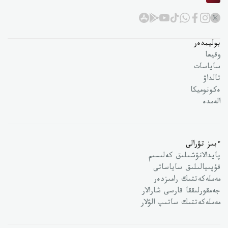
بوليمدەر
وقيعا
ساياسات
تالداۋ
ەكونوميكا
الەمدە
ءبىز تۋرالى
پايدالانۋشىلىق كەلىسىم
قۇپىيالىلىق ساياساتى
مەملەكەتتىك رامىزدەر
جەمقورلىققا قارسى شارالار
مەملەكەتتىك ساتىپ الۋلار