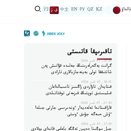
الداۋ
KZ
QZ
РУ
EN
中文
ق ز
ЎЗ
تاقىرىپقا قاتىستى
19:29, 07 تامىز 2026
گرانت يەگەرلەرىنىڭ جەلىدە قۋانىش پەن
شاتتىققا تولى بەينەجازبالارى تارادى
18:21, 07 تامىز 2026
قىتايدان تاۋاردى زاڭسىز تاسىمالداعان
قىلمىستىق توپتىڭ قىزمەتى توقتاتىلدى
17:43, 07 تامىز 2026
قازاقستاندا تەلەديدار ءوندىرىسى جارتى جىلدا
ءۇش ەسەگە جۋىق ءوستى
17:29, 07 تامىز 2026
جىل سوڭىنا دەيىن تەڭگە باعامى قانداي بولادى