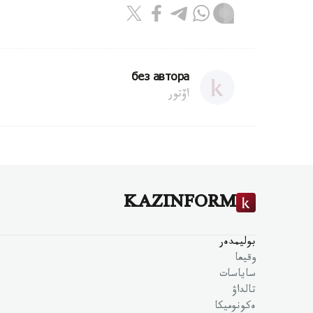
без автора
اۆتور
KAZINFORM
بوليمدەر
وقيعا
ساياسات
تالداۋ
ەكونوميكا