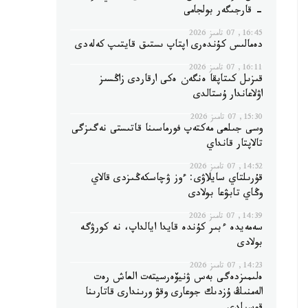
- قارجىگەر بولجامى
16:45, 07 تامىز 2026
دەمالىس كۇندەرى اپتاپ ىستىق قايتىپ كەلەدى
16:11, 07 تامىز 2026
قىزىل كىتاپقا ەنگەن ەكى ارقاردى زاڭسىز
اۋلاعاندار ۇستالدى
15:30, 07 تامىز 2026
وسى جىلعى مەكتەپ فورماسىنا قاتىستى نەگىزگى
تالاپتار قانداي
14:52, 07 تامىز 2026
قۇرىلتاي سايلاۋى: ءوز ۋچاسكەڭىزدى قالاي
وڭاي تابۋعا بولادى
14:39, 07 تامىز 2026
سەمەيدە ءبىر كۇندە قايدا ايالداپ، نە كورۋگە
بولادى
14:23, 07 تامىز 2026
ەلىمىزدەگى بەس ۋنيۆەرسيتەت العاش رەت
الەمنىڭ ۇزدىك جوعارى وقۋ ورىندارى قاتارىنا