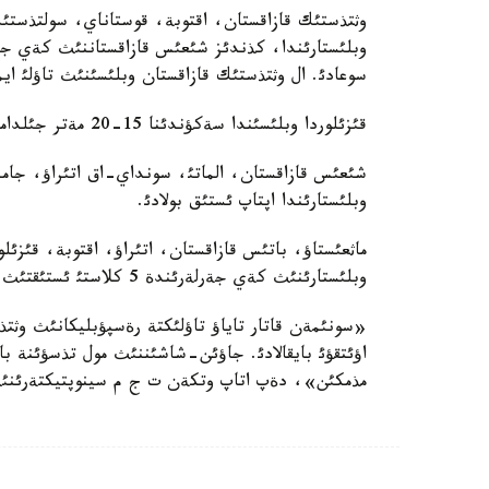
وثتذستئك قازاقستان، اقتوبة، قوستاناي، سولتذستئك قا
سوعادئ. ال وثتذستئك قازاقستان وبلئسئنئث تاؤلئ ايم
قئزئلوردا وبلئسئندا سةكؤندئنا 15-20 مةتر جئلدامدئقپةن جةل سوعئپ، شاثدئ داؤئل تذرادئ.
شئعئس قازاقستان، الماتئ، سونداي-اق اتئراؤ، جامب
وبلئستارئندا اپتاپ ئستئق بولادئ.
ماثعئستاؤ، باتئس قازاقستان، اتئراؤ، اقتوبة، قئزئلو
وبلئستارئنئث كةي جةرلةرئندة 5 كلاستئ ئستئقتئث قاؤئپئ ساقتالادئ.
«سونئمةن قاتار تاياؤ تاؤلئكتة رةسپؤبليكانئث و
اؤئتقؤئ بايقالادئ. جاؤئن-شاشئننئث مول تذسؤئنة با
مذمكئن»، دةپ اتاپ وتكةن ت ج م سينوپتيكتةرئنئث