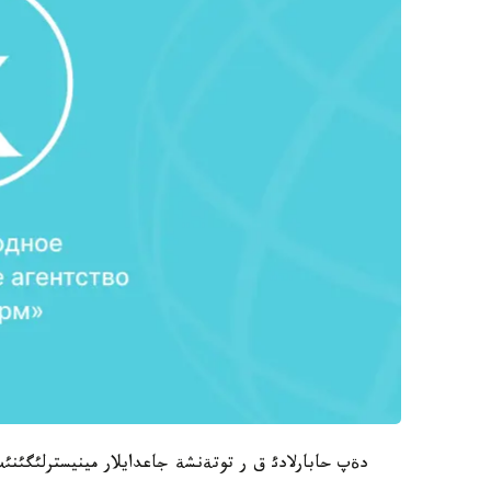
دةپ حابارلادئ ق ر توتةنشة جاعدايلار مينيسترلئگئن