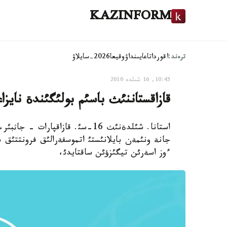
KAZINFORM
ترەند:
اقوردا
تاعايىنداۋ
وقيعا
2026-سايلاۋ
10:45, 16 شىلدە 2010
قازاقستاننئث باسئم بولئگئندة نايز
استانا. شئلدةنئث 16-سئ. قازاقپا
جانة ونئمةن بايلانئستئ اتموسفةرالئق فرونتتئق بو
ءوز اسةرئن تيگئزؤئن ساقتايدئ،