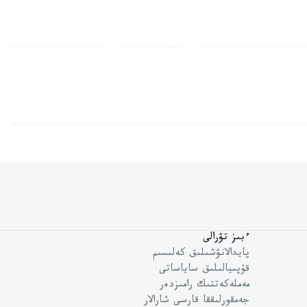
ءبىز تۋرالى
پايدالانۋشىلىق كەلىسىم
قۇپىيالىلىق ساياساتى
مەملەكەتتىك رامىزدەر
جەمقورلىققا قارسى شارالار