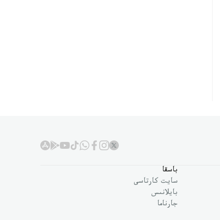
باسقا
سايت كارتاسى
بايلانىس
جارناما