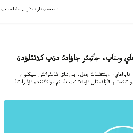
الەمدە
قازاقستان
ساياسات
ت
اعاي ويناپ، جاثبئر جاؤادئ دةپ كذتئلؤدة
رات - جاثبئر، نايزاعاي، ذيئتقئمالئ جةل، بذرشاق شاقئراتئن سيكلون
لئنئستةر قازاقستان اؤماعئنئث باسئم بولئگئندة اؤا رايئنا