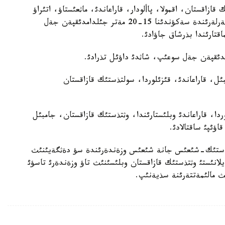
زاقستان، اقمولا، پاألودار، قاراعاندئ، ماثعئستاؤ، اتئراؤ
وبلئستارئندا، كذندئز شئعئس قازاقستاننئث كةي جةرلةرئندة سةكؤندئنا 15-20 مةتر جئلدامدئقپةن جةل
اقتارئندا بذرشاق جاؤادئ.
ئل، قاراعاندئ، قئزئلوردا، سولتذستئك قازاقستان
ردا، قاراعاندئ وبلئستارئندا، وثتذستئك قازاقستان، جامبئل
ثتذستئك-شئعئس جانة شئعئس وزةندةرئندة سؤ دةثگةيئنئث
يلانئستئ وثتذستئك قازاقستان وبلئسئنئث تاؤ وزةندةرئ تاسؤئ
 مالئمةتتةرئنة سذيةنئپ.