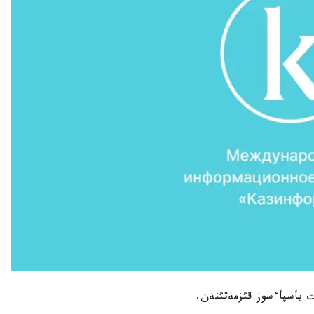
ئث باسپاءسوز قئزمةتئنةن.