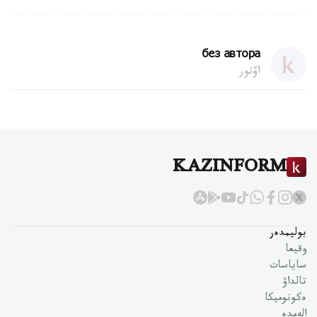
без автора
اۆتور
KAZINFORM
بوليمدەر
وقيعا
ساياسات
تالداۋ
ەكونوميكا
الەمدە