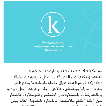
مةملةكةتتئك ءتئلدئ مةثگةرؤ بارئسئنداعئ كةيبئر
كةلةثسئزدئكتةردئث الدئن الئپ، ءتئل ذيرةتؤدئث ساپالئ
دةثگةيگة كوتةرئلؤئنة ئقپال جاساؤ ماقساتئندا وتكئزئلئپ
وتئرعان شاراعا وبلئستئق، قالالئق، جانة وثئرلئك ءتئل ذيرةتؤ
ورتالئقتارئنئث باسشئلارئ مةن ادئسكةر وقئتؤشئلارئ، عالئمدار
مةن ءتئلئ ءبئلئم سالاسئنئث ماماندارئ قاتئسؤدا. القالئ جيئن