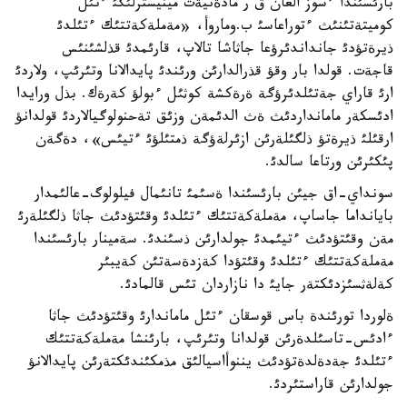
بارئسئندا ءسوز العان ق ر مادةنيةت مينيسترلئگئ ءتئل
كوميتةتئنئث ءتوراعاسئ ب.وماروأ، «مةملةكةتتئك ءتئلدئ
ذيرةتؤدئ جانداندئرؤعا جاثاشا تالاپ، قارئمدئ قذلشئنئس
قاجةت. قولدا بار وقؤ قذرالدارئن ورئندئ پايدالانا وتئرئپ، ولاردئ
ارئ قاراي جةتئلدئرؤگة ةرةكشة كوثئل ءبولؤ كةرةك. بذل ورايدا
ادئسكةر مامانداردئث ةث الدئمةن وزئق تةحنولوگيالاردئ قولدانؤ
ارقئلئ ذيرةتؤ ذلگئلةرئن ازئرلةؤگة ذمتئلؤئ ءتيئس»، دةگةن
پئكئرئن ورتاعا سالدئ.
سونداي-اق جيئن بارئسئندا ةسئمئ تانئمال فيلولوگ-عالئمدار
بايانداما جاساپ، مةملةكةتتئك ءتئلدئ وقئتؤدئث جاثا ذلگئلةرئ
مةن وقئتؤدئث ءتيئمدئ جولدارئن ذسئندئ. سةمينار بارئسئندا
مةملةكةتتئك ءتئلدئ وقئتؤدا كةزدةسةتئن كةيبئر
كةلةثسئزدئكتةر جايئ دا نازاردان تئس قالمادئ.
ةلوردا تورئندة باس قوسقان ءتئل ماماندارئ وقئتؤدئث جاثا
ءادئس-تاسئلدةرئن قولدانا وتئرئپ، بارئنشا مةملةكةتتئك
ءتئلدئ جةدةلدةتؤدئث يننوأاسيالئق مذمكئندئكتةرئن پايدالانؤ
جولدارئن قاراستئردئ.