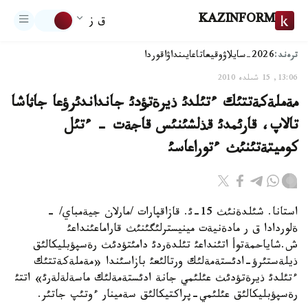
KAZINFORM
ق ز
ترەند:
2026-سايلاۋ
وقيعا
تاعايىنداۋ
اقوردا
13:06, 15 شىلدە 2010
مةملةكةتتئك ءتئلدئ ذيرةتؤدئ جانداندئرؤعا جاثاشا
تالاپ، قارئمدئ قذلشئنئس قاجةت - ءتئل
كوميتةتئنئث ءتوراعاسئ
استانا. شئلدةنئث 15-ئ. قازاقپارات /مارلان جيةمباي/ -
ةلوردادا ق ر مادةنيةت مينيسترلئگئنئث قاراماعئنداعئ
ش.شاياحمةتوأ اتئنداعئ تئلدةردئ دامئتؤدئث رةسپؤبليكالئق
ذيلةستئرؤ-ادئستةمةلئك ورتالئعئ بازاسئندا «مةملةكةتتئك
ءتئلدئ ذيرةتؤدئث عئلئمي جانة ادئستةمةلئك ماسةلةلةرئ» اتتئ
رةسپؤبليكالئق عئلئمي-پراكتيكالئق سةمينار ءوتئپ جاتئر.