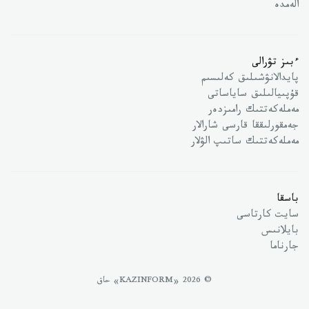
الەمدە
ءبىز تۋرالى
پايدالانۋشىلىق كەلىسىم
قۇپىيالىلىق ساياساتى
مەملەكەتتىك رامىزدەر
جەمقورلىققا قارسى شارالار
مەملەكەتتىك ساتىپ الۋلار
باسقا
سايت كارتاسى
بايلانىس
جارناما
© 2026 «KAZINFORM» حاق