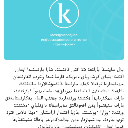
بذل سايئسقا بارلئعئ 25 اقئن قاتئستئ. شارا بارئسئندا اؤدان
اكئمئ ايتباي كوشةرباي مةرةكة قارساثئندا وثئردة اتقارئلعان
جذمئستارعا توقتالا كةلة جارئسقا قاتئسؤشئلارعا ساتتئلئك
تئلةدئ. ايتئستئث القاسئندا نذرداؤلةت ماحامبةتوأ ءبئرئنشئ،
مارات سذگئربايةأ ةكئنشئ ورئنداردئ جةثئپ السا، بةكارئستاندئق
مارات سئيقئموأ پةن اقجونالئق مةيرامبةك داؤئلباي ءذشئنشئ
ورئندئ ءوزارا ءبولئستئ. جازبا اقئندار اراسئنان ءدينا قالاس قئزئ
توپ جاردئ. جةثئمپازدار مةن جذلدةگةرلةر باعالئ سئيلئقتارعا
قوسا اؤدان اكئمئنئث ديپلومئمةن ماراپاتتالدئ.