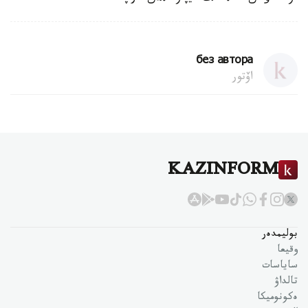
без автора
اۆتور
KAZINFORM
بوليمدەر
وقيعا
ساياسات
تالداۋ
ەكونوميكا