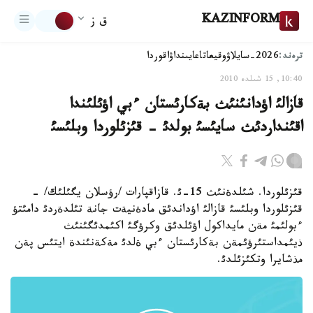
KAZINFORM
ق ز
ترەند:
2026-سايلاۋ
وقيعا
تاعايىنداۋ
اقوردا
10:40, 15 شىلدە 2010
قازالئ اؤدانئنئث بةكارئستان ءبي اؤئلئندا
اقئنداردئث سايئسئ بولدئ - قئزئلوردا وبلئسئ
قئزئلوردا. شئلدةنئث 15-ئ. قازاقپارات /رؤسلان يگئلئك/ -
قئزئلوردا وبلئسئ قازالئ اؤداندئق مادةنيةت جانة تئلدةردئ دامئتؤ
ءبولئمئ مةن مايداكول اؤئلدئق وكرؤگئ اكئمدئگئنئث
ذيئمداستئرؤئمةن بةكارئستان ءبي ةلدئ مةكةنئندة ايتئس پةن
مذشايرا وتكئزئلدئ.