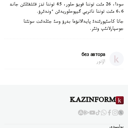
سودا، 26 مئث توننا قويؤ حلور، 45 توننا تذز قئشقئلئن جانة
6،6 مئث توننا ناتريي گيپوحلوريدئن ءوندئرؤ.
جاثا كاسئپورئندئ پايدالانؤعا بةرؤ وسئ جئلدئث سوثئنا
جوسپارلانئپ وتئر.
без автора
اۆتور
KAZINFORM
بوليمدەر