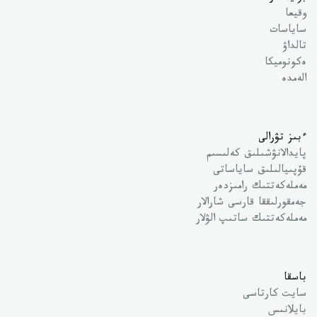
وقيعا
ساياسات
تالداۋ
ەكونوميكا
الەمدە
ءبىز تۋرالى
پايدالانۋشىلىق كەلىسىم
قۇپىيالىلىق ساياساتى
مەملەكەتتىك رامىزدەر
جەمقورلىققا قارسى شارالار
مەملەكەتتىك ساتىپ الۋلار
باسقا
سايت كارتاسى
بايلانىس