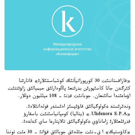
«قازاقستاننئث 30 كورپوراتيأتئك كوشباسشئلارئ» قاتارئنا
كئرگةن جاثا كاسئپورئن بذرئنعئ پاألودارلئق حيميالئق زاؤئتتئث
اؤماعئندا سالئنعان. جوبانئث قذنئ - 108 ميلليون دوللار.
وندئرئستة ةكولوگيالئق قاؤئپسئز ادئستةر قولدانئلادئ.
«Uhdenora S.P.A.» (يتاليا) كومپانياسئنئث باسقارؤ
قذرئلعئلارئ زاماناؤي ةكولوگيالئق تالاپتارعا ساي كةلةدئ.
«كاؤستيك» ا ق-نئث جئلدئق جوبالئق قؤاتئ - 30 مئث توننا