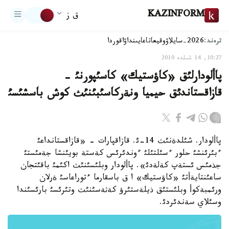
KAZINFORM
ق ز
ترەند:
2026-سايلاۋ
وقيعا
تاعايىنداۋ
اقوردا
10:27, 14 شىلدە 2010
پاألودارلئق «كاؤستيك» كاسئپورنئ -
قازاقستاندئق حيميا ونةركاسئبئنئث كوش باسشئسئ
پاألودار. شئلدةنئث 14-ئ. قازاقپارات - «قازاقستانداعئ
ءبئرئنشئ حلور ءسئلتئلئ ءوندئرئس كةستة بويئنشا جةمئستئ
جذمئس ئستةپ كةلةدئ». پاألودار وبلئسئنئث اكئمئ باقئتجان
ساعئنتايةأتئ «كاؤستيك» ا ق باسقارما ءتوراعاسئ ةرلان
ورئمبةكوأ وبلئستئق ذيلةستئرؤ كةثةسئنئث وتئرئسئ بارئسئندا
وسئلاي سةندئردئ.