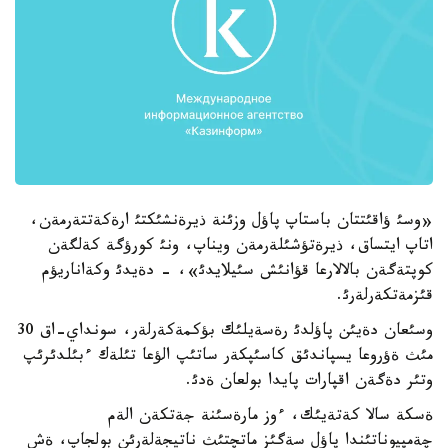
«وسئ ؤاقئتتان باستاپ پاؤل وزئنة ذيرةنشئكتئ ارةكةتتةرمةن،
اتاپ ايتساق، ذيرةتؤشئلةرمةن ويناپ، ونئ كورؤگة كةلگةن
كوپتةگةن بالالارعا قؤانئش سئيلايدئ»، - دةيدئ وكةاناريؤم
قئزمةتكةرلةرئ.
وسئعان دةيئن پاؤلدئ رةسةيلئك بؤكمةكةرلةر، سونداي-اق 30
مئث ةؤروعا يسپاندئق كاسئپكةر ساتئپ الؤعا تئلةك ءبئلدئرئپ
وتئر دةگةن اقپارات پايدا بولعان ةدئ.
ةسكة سالا كةتةيئك، ءوز مارةسئنة جةتكةن الةم
چةمپيوناتئندا پاؤل سةگئز ماتچتئث ناتيجةلةرئن بولجاپ، ةش