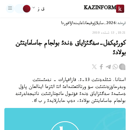
KAZINFORM
ق ز
ترەند:
2026-سايلاۋ
وقيعا
تاعايىنداۋ
اقوردا
18:21, 13 شىلدە 2010
كورئپكةل-سةگئزاياق ةندئ بولجام جاسامايتئن
بولادئ
استانا. شئلدةنئث 13-ئ. قازاقپارات - نةمئستئث
وبةرحاؤزةنئنئث سؤ ورتالئعئنداعئ اتئ اثئزعا اينالعان پاؤل
ةسئمدئ سةگئزاياق ةندئ فؤتبول ماتچتارئنئث ناتيجةلةرئنة
بولجام جاسامايتئن بولادئ، دةپ حابارلايدئ ر ب ك.