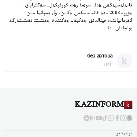
قاتةلةسپةگةن ةدئ. سوثعئ رةت كورئپكةل-سةگئزاياق
ةؤرو-2008-دة قاتةلةسكةن ةكةن. ول يسپانيا مةن
گةرمانيانئث فينالدئق جةكپة-جةگئندة جةثئستئ نةمئستةرگة
بولجاعان-دئ.
без автора
اۆتور
KAZINFORM
بوليمدەر