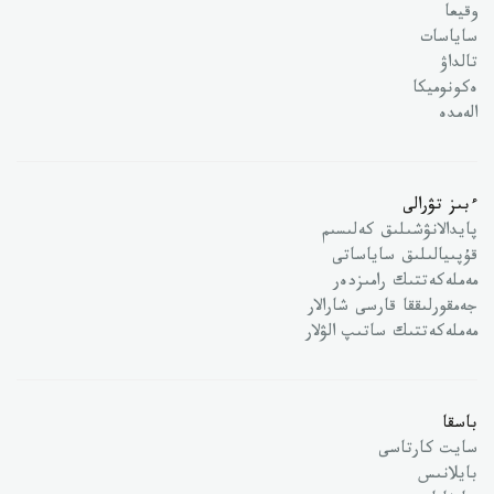
وقيعا
ساياسات
تالداۋ
ەكونوميكا
الەمدە
ءبىز تۋرالى
پايدالانۋشىلىق كەلىسىم
قۇپىيالىلىق ساياساتى
مەملەكەتتىك رامىزدەر
جەمقورلىققا قارسى شارالار
مەملەكەتتىك ساتىپ الۋلار
باسقا
سايت كارتاسى
بايلانىس