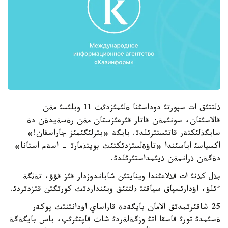
ذلتتئق ات سپورتئ دوداسئنا ةلئمئزدئث 11 وبلئسئ مةن
قالاسئنان، سونئمةن قاتار قئرعئزستان مةن رةسةيدةن دة
سايگذلئكتةر قاتئستئرئلدئ. بايگة «بئرلئگئمئز جاراسقان!»
اكسياسئ اياسئندا «تاؤةلسئزدئكتئث بويتذمارئ - اسةم استانا»
دةگةن ذرانمةن ذيئمداستئرئلدئ.
بذل كذنئ ات قذلاعئندا وينايتئن شاباندوزدار قئز قؤؤ، تةثگة
ءئلؤ، اؤدارئسپاق سياقتئ ذلتتئق ويئنداردئث كورئگئن قئزدئردئ.
25 شاقئرئمدئق الامان بايگةدة قاراساي اؤدانئنئث پوكةر
ةسئمدئ تورئ قاسقا اتئ وزگةلةردئ شاث قاپتئرئپ، باس بايگةگة