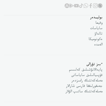
بوليمدەر
وقيعا
ساياسات
تالداۋ
ەكونوميكا
الەمدە
ءبىز تۋرالى
پايدالانۋشىلىق كەلىسىم
قۇپىيالىلىق ساياساتى
مەملەكەتتىك رامىزدەر
جەمقورلىققا قارسى شارالار
مەملەكەتتىك ساتىپ الۋلار