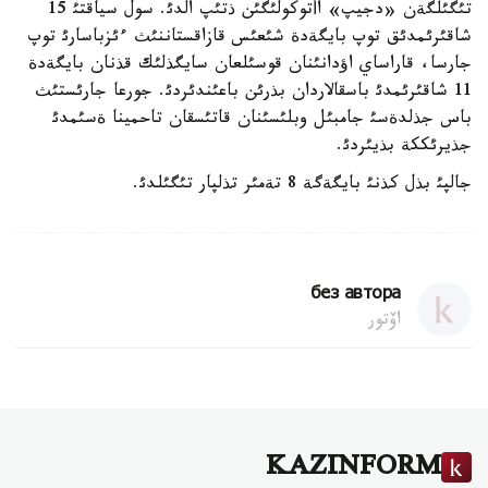
تئگئلگةن «دجيپ» اأتوكولئگئن ذتئپ الدئ. سول سياقتئ 15
شاقئرئمدئق توپ بايگةدة شئعئس قازاقستاننئث ءئزباسارئ توپ
جارسا، قاراساي اؤدانئنان قوسئلعان سايگذلئك قذنان بايگةدة
11 شاقئرئمدئ باسقالاردان بذرئن باعئندئردئ. جورعا جارئستئث
باس جذلدةسئ جامبئل وبلئسئنان قاتئسقان تاحمينا ةسئمدئ
جذيرئككة بذيئردئ.
جالپئ بذل كذنئ بايگةگة 8 تةمئر تذلپار تئگئلدئ.
без автора
اۆتور
KAZINFORM