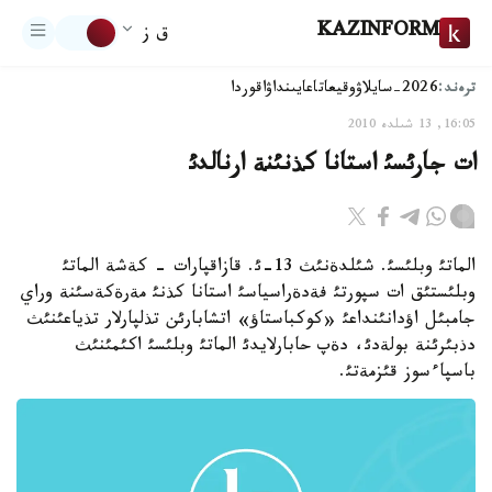
KAZINFORM
ق ز
ترەند:
2026-سايلاۋ
وقيعا
تاعايىنداۋ
اقوردا
16:05, 13 شىلدە 2010
ات جارئسئ استانا كذنئنة ارنالدئ
الماتئ وبلئسئ. شئلدةنئث 13-ئ. قازاقپارات - كةشة الماتئ
وبلئستئق ات سپورتئ فةدةراسياسئ استانا كذنئ مةرةكةسئنة وراي
جامبئل اؤدانئنداعئ «كوكباستاؤ» اتشابارئن تذلپارلار تذياعئنئث
دذبئرئنة بولةدئ، دةپ حابارلايدئ الماتئ وبلئسئ اكئمئنئث
باسپاءسوز قئزمةتئ.