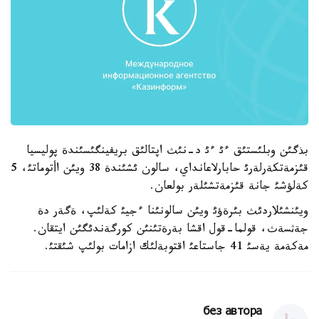
بذگئن وبلئستئق ءئ ءئ د-نئث اپتالئق بريفينگئسئندة پوليسيا
قئزمةتكةرلةرئ حابارلاعانداي، سالون ئشئندة 38 ويئن اأتوماتئ، 5
كةلؤشئ جانة قئزمةتشئلةر بولعان.
ويئنشئلاردئث بئرةؤئ ويئن سالونئنا ءجيئ كةلئپ، ةگةر دة
جةثسةث، قولما-قول اقشا بةرةتئنئن كورگةندئگئن ايتقان.
مةكةمة يةسئ 41 جاستاعئ اقتوبةلئك ازامات بولئپ شئقتئ.
без автора