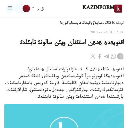
KAZINFORM
ق ز
ترەند:
2026-سايلاۋ
وقيعا
تاعايىنداۋ
اقوردا
15:04, 08 شىلدە 2010
اقتوبةدة ةدةن استئنان ويئن سالونئ تابئلدئ
اقتوبة. شئلدةنئث 8-ئ. قازاقپارات /سامال ةندئباي/ -
اقتوبةدةگئ لومونوسوأ كوشةسئنةن وبلئستئق ئشكئ ئستةر
دةپارتامةنتئ ذيئمداسقان قئلمئسقا قارسئ كذرةس باسقارماسئنئث
قئزمةتكةرلةرئنئث جذرگئزگةن جةدةل-ئزدةستئرؤ شارالارئنئث
بارئسئندا ةدةن استئنداعئ ويئن سالونئ تابئلدئ.