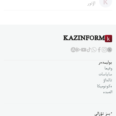
اۆتور
KAZINFORM
بوليمدەر
وقيعا
ساياسات
تالداۋ
ەكونوميكا
الەمدە
ءبىز تۋرالى