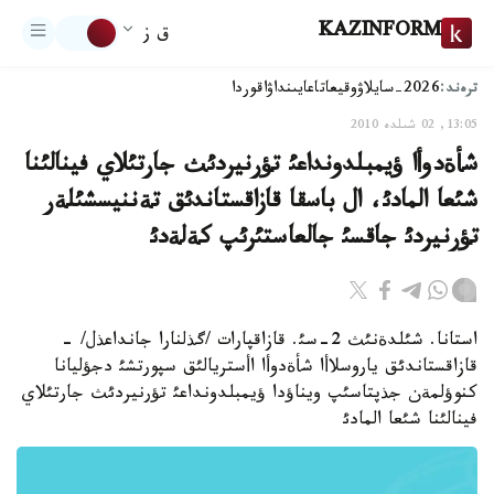
KAZINFORM
ق ز
ترەند:
2026-سايلاۋ
وقيعا
تاعايىنداۋ
اقوردا
13:05, 02 شىلدە 2010
شأةدوأا ؤيمبلدونداعئ تؤرنيردئث جارتئلاي فينالئنا
شئعا المادئ، ال باسقا قازاقستاندئق تةننيسشئلةر
تؤرنيردئ جاقسئ جالعاستئرئپ كةلةدئ
استانا. شئلدةنئث 2-سئ. قازاقپارات /گذلنارا جانداعذل/ -
قازاقستاندئق ياروسلاأا شأةدوأا اأستريالئق سپورتشئ دجؤليانا
كنوؤلمةن جذپتاسئپ ويناؤدا ؤيمبلدونداعئ تؤرنيردئث جارتئلاي
فينالئنا شئعا المادئ