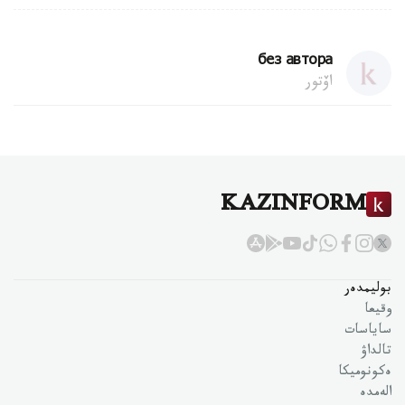
без автора
اۆتور
KAZINFORM
بوليمدەر
وقيعا
ساياسات
تالداۋ
ەكونوميكا
الەمدە