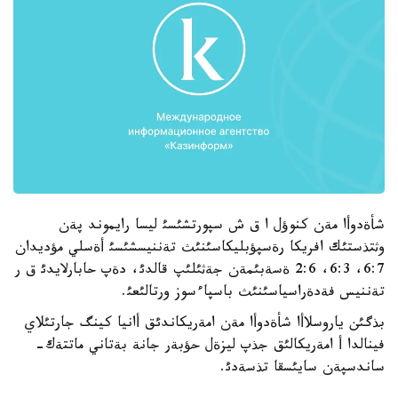
شأةدوأا مةن كنوؤل ا ق ش سپورتشئسئ ليسا رايموند پةن
وثتذستئك افريكا رةسپؤبليكاسئنئث تةننيسشئسئ أةسلي مؤديدان
6:7، 6:3، 2:6 ةسةبئمةن جةثئلئپ قالدئ، دةپ حابارلايدئ ق ر
تةننيس فةدةراسياسئنئث باسپاءسوز ورتالئعئ.
بذگئن ياروسلاأا شأةدوأا مةن امةريكاندئق أانيا كينگ جارتئلاي
فينالدا أ امةريكالئق جذپ ليزةل حؤبةر جانة بةتاني ماتتةك-
ساندسپةن سايئسقا تذسةدئ.