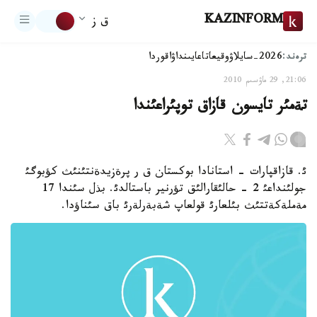
KAZINFORM
ق ز
ترەند:
2026-سايلاۋ
وقيعا
تاعايىنداۋ
اقوردا
21:06, 29 ماۋسىم 2010
تةمئر تايسون قازاق توپئراعئندا
ئ. قازاقپارات - استانادا بوكستان ق ر پرةزيدةنتئنئث كؤبوگئ
جولئنداعئ 2 - حالئقارالئق تؤرنير باستالدئ. بذل سئندا 17
مةملةكةتتئث بئلعارئ قولعاپ شةبةرلةرئ باق سئناؤدا.