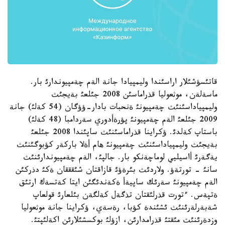
قاتئسؤشئلار اراسئندا وليمپيادا جانة الةم چةمپيوندارئ بار.
ماسةلةن، موثعوليا قذراماسئن 2008 جئلعئ بةيجئث
وليمپياداسئنئث چةمپيونئ ةنحبات بادار-ؤؤگان (54 كةلئ) جانة
2009 جئلعئ الةم چةمپيونئ پؤرةأدوري سةردامبا (48 كةلئ)
باستاپ كةلدئ. ؤكراينا قذراماسئنئث ساپئندا 2008 جئلعئ
بةيجئث وليمپياداسئنئث چةمپيونئ هام أةلا باركةر كؤبوگئنئث
يةگةرئ أاسيليي لوماچةنكو بار. جالپئ، الةم چةمپيوندارئنئث
سانئ - تورتةؤ. ولاردئث بئرةؤئ قازاقتان شئقققان ةكئ دذركئن
الةم چةمپيونئ سةرئك ساپيةأ ةكةندئگئن ايتا كةتسةك ارتئق
ةتپةس. ءتورت قذرلئقتان تذگةل كةلگةن بئلعارئ قولعاپ
شةبةرلةرئنئث ئشئندة كؤبا، رةسةي، ؤكراينا جانة موثعوليا
وزدةرئنئث مئقتئ قذرامدارئن، ازؤلئ بوكسشئلارئن اكةلئپتئ.