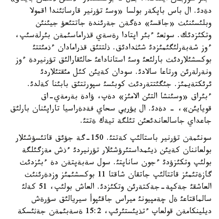
دةدئ. ال باس باپكةر بولسا «وسئ تؤرنير قارساثئندا اقمولا
وبلئسئنئث «جاقسئ» دةگةن جةرئندة جاتتئعؤ جيئنئن
وتكئزدئك. سوثعئ ءبئر اپتادا رةسةي قذراماسئمةن بئرلةسئپ،
ءوز شةبةرلئگئمئزدئ شئثدادئق. ذلتتئق قذرامادان ءذمئتتئ
بوكسشئلاردئث بارلئعئ وسئ استاناداعئ حالئقارالئق تؤرنيردة ءوز
ونةرلةرئن ورتاعا سالادئ. سودان كةيئن كئل مئقتئلاردئ
ئرئكتةيمئز. جئگئتتةردئث كوبئسئ سپورتتئق بابئنا كةلدئ.
ءبئراق «وسئنشا التئن الامئز» دةپ، ؤادة بةرمةي-اق
قويايئن»، - دةدئ. ال يؤريي سحاي فةدةراسيا تاراپئنان بارلئق
جاعداي جاسالعاندئعئن تئلگة تيةك ةتتئ.
سونئمةن تؤرنير باستالئپ كةتتئ. 150-گة جؤئق قاتئسؤشئلار
بولعاننان كةيئن ذيئمداستئرؤشئلار تؤرنيردئ ءذش مةزگئلگة
بولئپ وتكئزؤدئ ءجون ساناپتئ. سول سةبةپتةن دة ءبئزدئث
گازةتئمئز قاتتالئپ جاتقان شاقتا 11 بوكسشئمئز وزدةرئنئث
العاشقئ جةكپة-جةكتةرئن وتكئزدئ. العاش بولئپ، 51 كةلئ
سالماقتاعئ ةل چةمپيونئ ميراس جاقئپوأ سيريالئق سؤرةش
ديلينكامةن قولعاپ ءتذيئستئرئپ، 15:2 ةسةبئمةن جةثئسكة