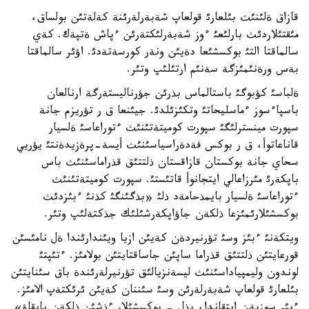
قازاق ةلئنئث بئلعارئ قولعاپ شةبةرلةرئنة كةلةتئن بولساق،
مئقتئلاردئث بارلئعئ ءوز شةبةرلئكتةرئن ءپاش ةتپةك. كةي
سالماقتا التئ بوكسشئعا دةيئن ونةر كورسةتةدئ. اؤئر سالماقتا
بةس ورةنئمئزگة سةنئم ارتئلئپ وتئر.
ةلباسئ كؤبوگئ باستالماس بذرئن جؤرناليستةرگة ارنالعان
باسپاءسوز ءماسليحاتئ وتكئزئلدئ. جيئنعا ق ر تؤريزم جانة
سپورت مينسترلئگئ سپورت كوميتةتئنئث ءتوراعاسئ ةلسيار
قاناعاتوأ، ق ر بوكس فةدةراسياسئنئث أيسة-پرةزيدةنتئ يؤريي
سحاي جانة بوكستان قازاقستان ذلتتئق قذراماسئنئث باس
باپكةرئ مئرزاعالي ايتجانوأ قاتئستئ. سپورت كوميتةتئنئث
ءتوراعاسئ ةلسيار بايمذحامةد ذلئ «بذگئنگئ كذنئ ءبئزدئث
بوكسشئلارئمئزعا ذلكةن جاؤاپكةرشئلئك جذكتةلئپ وتئر.
ويتكةنئ ءبئز وسئ تؤرنيردةن كةيئن ازيا ويئندارئندا ةل نامئسئن
قورعايتئن ذلتتئق قذراما ساپئن جاساقتايتئن بولامئز. ءتئپتئ
لوندون وليمپياداسئنئث ليسةنزيالئق تؤرنيرلةرئندة باق سئنايتئن
بئلعارئ قولعاپ شةبةرلةرئن وسئ سئننان كةيئن ئرئكتةپ الامئز.
ءبئر سوزبةن ايتقاندا، بذل - بوكسشئلار ءذشئن ذلكةن بايقاؤ»