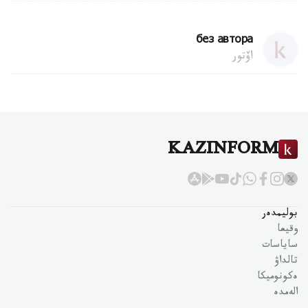
без автора
اۆتور
KAZINFORM
بوليمدەر
وقيعا
ساياسات
تالداۋ
ەكونوميكا
الەمدە