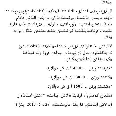
جةتتئ.
ال تؤرنيردئث اشئلؤ سالتاناتئنا الةمگة ايگئلئ كاسئپقوي بوكسشئ
مايك تايسون قاتئستئ. بوكسشئ قازاق جةرئنة العاش قادام
باسقاندئعئن ايتئپ، ةلوردانئث ساؤلةت-قذرئلئسئ جانة قازاق
ةلئنئث قوناقجايلئلئعئ كوثئلئنةن شئققاندئعئن تئلگة تيةك
ةتتئ.
اتالمئش حالئقارالئق تؤرنير 2 شئلدة كذنئ اياقتالادئ. ءوز
كةزةگئمئزدة بذل تؤرنيردئث جذلدة قورئ وتة قوماقتئ
ةكةندئگئن ايتا كةتپةكپئز:
ءبئرئنشئ ورئن - 4000 ا ق ش دوللارئ،
ةكئنشئ ورئن - 3000 ا ق ش دوللارئ،
ءذشئنشئ ورئن - 1500 ا ق ش دوللارئ.
تةلجان كذدةروأ، ارنايئ «الاش ايناسئ» ءذشئن استانادان
(«الاش ايناسئ» گازةتئ. ماؤسئمنئث 29- ئ. 2010 جئل)