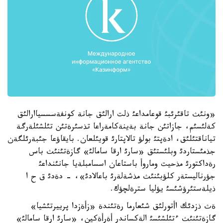
«ونئث تاقئرئبئ قوعامداعئ ذلت ارالئق جانة كونفةسسسياارالئق
كةلئسئم، جازاتئن جانة بةينةكامةراعا تذسئرةتئن تئلشئلةرگة
تياناقتئلئق، ادةپتئ بولؤ تالاپتارئ قويئلعان. بايقاؤعا جئبةرئلگةن
جذمئستاردئ وبلئستئق «سارئ ارقا سامالئ» گازةتئنئث باس
رةداكتورئ مذحيت وماروأ باستاعان اسسامبلةيا جانئنداعئ
جؤرناليستةر كلؤبئنئث مذشةلةرئ باعالادئ»، - دةدئ ق ح ا
ذيلةستئرؤشئسئ يؤليا سترةلچؤك.
ةث ذزدئك اأتورلئق شئعارما رةتئندة «زأةزدا پرييرتئشيا»
گازةتئنئث ءتئلشئسئ الةكساندر أةرأةكين، «سارئ ارقا سامالئ»