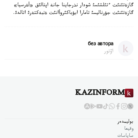
گازةتئنئث ءتئلشئسئ شودار نذرجاينا جانة اپتالئق «أةرسيا»
گازةتئنئث جؤرناليسئ تامارا ابؤباكئروأانئث ةثبةكتةرئ اتالدئ.
без автора
اۆتور
KAZINFORM
بوليمدەر
وقيعا
ساياسات