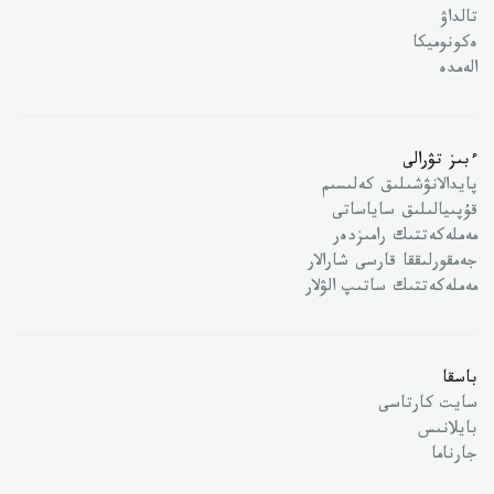
تالداۋ
ەكونوميكا
الەمدە
ءبىز تۋرالى
پايدالانۋشىلىق كەلىسىم
قۇپىيالىلىق ساياساتى
مەملەكەتتىك رامىزدەر
جەمقورلىققا قارسى شارالار
مەملەكەتتىك ساتىپ الۋلار
باسقا
سايت كارتاسى
بايلانىس
جارناما