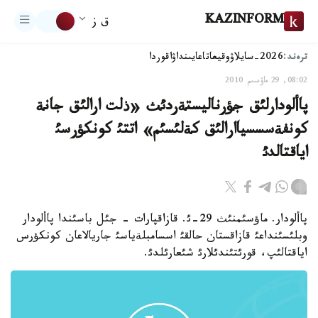
KAZINFORM
ق ز
ترەند:
2026-سايلاۋ
وقيعا
تاعايىنداۋ
اقوردا
08:02, 29 ماۋسىم 2010
پاألودارلئق جؤرناليستةردئث «ذلت ارالئق جانة
كونفةسسسياارالئق كةلئسئم» اتتئ كونكؤرسئ
اياقتالدئ
پاألودار. ماؤسئمنئث 29-ئ. قازاقپارات - جئل باسئندا پاألودار
وبلئسئنداعئ قازاقستان حالقئ اسسامبلةياسئ جاريالاعان كونكؤرس
اياقتالئپ، قورئتئندئلارئ شئعارئلدئ.