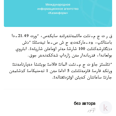
ق ر ت ج م-نئث مالئمةتتةرئنة سايكةس، ءورت 21.49-دا
باستالئپ، «د-ماركةت» ج ش س-عا تيةسئلئ ءذش
دذثگئرشةكتئث 100 شارشئ مةتر اؤماعئن شارپئدئ. ابئروي
بولعاندا، قذرباندار مةن زارداپ شةككةندةر جوق.
ءتئلسئز جاؤ ت ج م-نئث الماتئ قالاسئ بويئنشا دةپارتامةنتئ
ورتكة قارسئ قئزمةتئنئث 5 ادامئ مةن 1 تةحنيكاسئ كذشئمةن
جارتئ ساعاتتان كةيئن اؤئزدئقتالدئ.
без автора
اۆتور