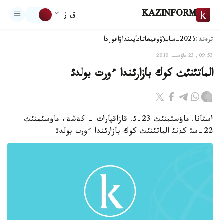
KAZINFORM
ق ز
ترەند:
2026-سايلاۋ
وقيعا
تاعايىنداۋ
اقوردا
09:53, 23 ماۋسىم 2010
الماتئنئث كوك بازارئندا ءورت بولدئ
استانا. ماؤسئمنئث 23-ئ. قازاقپارات - كةشة، ماؤسئمنئث
22-سئ كذنئ الماتئنئث كوك بازارئندا ءورت بولدئ