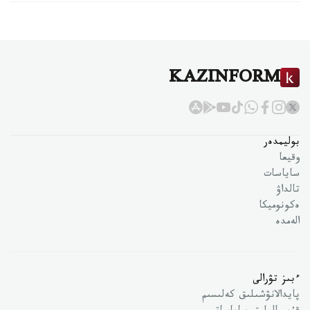
KAZINFORM
بوليمدەر
وقيعا
ساياسات
تالداۋ
ەكونوميكا
الەمدە
ءبىز تۋرالى
پايدالانۋشىلىق كەلىسىم