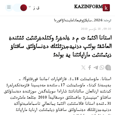
KAZINFORM
ق ز
ترەند:
2026-سايلاۋ
وقيعا
تاعايىنداۋ
اقوردا
09:10, 18 ماۋسىم 2010
استانا اكئمئ ت م د ةلدةرئ وكئلدةرئنئث ئشئندة
العاشقئ بولئپ دذنيةجذزئلئك دةنساؤلئق ساقتاؤ
ذيئمئنئث ماراپاتئنا ية بولدئ
استانا. ماؤسئمنئث 18-ئ. قازاقپارات /جاننا قورقئتوأا/ -
بةيسةنئ كذنئ، ماؤسئمنئث 17-سئندة مةديسينا قئزمةتكةرلةرئ
كذنئنة ارنالعان سالتاناتتئ شارادا سويلةگةن سوزئندة دةنساؤلئق
ساقتاؤ ءمينيسترئ جاقسئلئق دوسقاليةأ 2010 جئلعئ مامئردئث
31-ئندة استانا قالاسئنئث اكئمئ يمانعالي تاسماعامبةتوأكة
دذنيةجذزئلئك دةنساؤلئق ساقتاؤ ذيئمئنئث ارنايئ ماراپاتئ