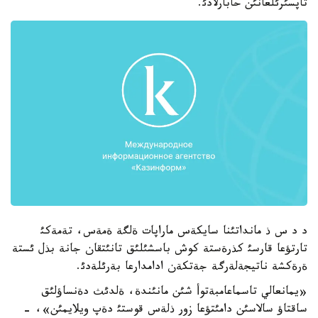
تاپسئرئلعانئن حابارلادئ.
د د س ذ مانداتئنا سايكةس ماراپات ةلگة ةمةس، تةمةكئ
تارتؤعا قارسئ كذرةستة كوش باسشئلئق تانئتقان جانة بذل ئستة
ةرةكشة ناتيجةلةرگة جةتكةن ادامدارعا بةرئلةدئ.
«يمانعالي تاسماعامبةتوأ شئن مانئندة، ةلدئث دةنساؤلئق
ساقتاؤ سالاسئن دامئتؤعا زور ذلةس قوستئ دةپ ويلايمئن»، -