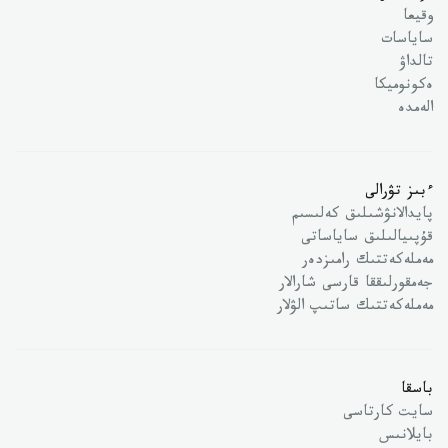
وقيعا
ساياسات
تالداۋ
ەكونوميكا
الەمدە
ءبىز تۋرالى
پايدالانۋشىلىق كەلىسىم
قۇپىيالىلىق ساياساتى
مەملەكەتتىك رامىزدەر
جەمقورلىققا قارسى شارالار
مەملەكەتتىك ساتىپ الۋلار
باسقا
سايت كارتاسى
بايلانىس