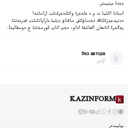
دةدئ مينيستر.
استانا اكئمئ ت م د ةلدةرئ وكئلدةرئنئث اراسئندا
دذنيةجذزئلئك دةنساؤلئق ساقتاؤ ذيئمئ ماراپاتئنئث قذرمةتتئ
يةگةرئ اتانعان العاشقئ ادام، دةپ اتاپ كورسةتتئ ج.دوسقاليةأ.
без автора
اۆتور
KAZINFORM
بوليمدەر