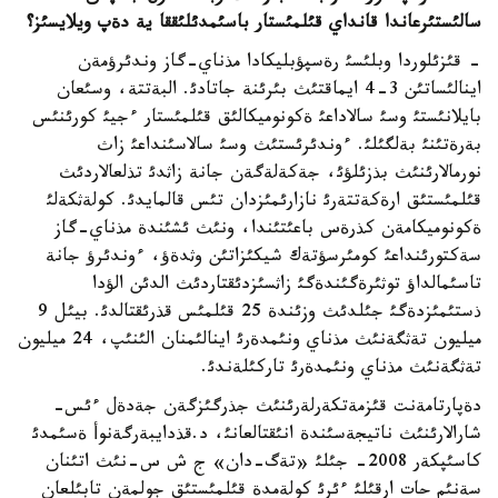
سالئستئرعاندا قانداي قئلمئستار باسئمدئلئققا ية دةپ ويلايسئز؟
- قئزئلوردا وبلئسئ رةسپؤبليكادا مذناي-گاز وندئرؤمةن
اينالئساتئن 3-4 ايماقتئث بئرئنة جاتادئ. البةتتة، وسئعان
بايلانئستئ وسئ سالاداعئ ةكونوميكالئق قئلمئستار ءجيئ كورئنئس
بةرةتئنئ بةلگئلئ. ءوندئرئستئث وسئ سالاسئنداعئ زاث
نورمالارئنئث بذزئلؤئ، جةكةلةگةن جانة زاثدئ تذلعالاردئث
قئلمئستئق ارةكةتتةرئ نازارئمئزدان تئس قالمايدئ. كولةثكةلئ
ةكونوميكامةن كذرةس باعئتئندا، ونئث ئشئندة مذناي-گاز
سةكتورئنداعئ كومئرسؤتةك شيكئزاتئن وثدةؤ، ءوندئرؤ جانة
تاسئمالداؤ توثئرةگئندةگئ زاثسئزدئقتاردئث الدئن الؤدا
ذستئمئزدةگئ جئلدئث وزئندة 25 قئلمئس قذرئقتالدئ. بيئل 9
ميليون تةثگةنئث مذناي ونئمدةرئ اينالئمنان الئنئپ، 24 ميليون
تةثگةنئث مذناي ونئمدةرئ تاركئلةندئ.
دةپارتامةنت قئزمةتكةرلةرئنئث جذرگئزگةن جةدةل ءئس-
شارالارئنئث ناتيجةسئندة انئقتالعانئ، د.قذدايبةرگةنوأ ةسئمدئ
كاسئپكةر 2008- جئلئ «تةگ-دان» ج ش س-نئث اتئنان
سةنئم حات ارقئلئ ءئرئ كولةمدة قئلمئستئق جولمةن تابئلعان