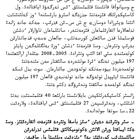
ماسةلةن، «پئرزادا دوسان» ج ش س اتقارؤشئ ديرةكتورئ
ج.وسپانوأقا قاتئستئ قئلمئستئق ءئس تةرگةؤئ اياقتالدئ. ول
كاسئپكةرلئك قئزمةتتئ جذزةگة اسئرؤ بارئسئندا ءوز كةلئنئنئث
اتئنا «پئرزادا دوسان» ج ش س-ئن قذرئپ، جةكة جانة زاثدئ
تذلعالارعا اتقارئلماعان قئزمةتتةر، ساتئلماعان تاؤارلار ءذشئن
قوسئمشا قذن سالئعئن كورسةتئپ، جالعان ةسةپ قذجاتتارئن
بةرئپ وتئرعان. وسئ قئزمةتئ ءذشئن ءوزئ بةلگئلةگةن پايئز
كولةمئندة سئي اقئ الئپ وتئرادئ. 2005-2008 جئلدار ارالئعئندا
197 ميليون تةثگة ءئرئ مولشةردة سالئقتار مةن مئندةتتئ
تولةمدةردئ بيؤدجةتكة تولةؤدةن جالتارعان. سوت بذل ئسكة
قاتئستئ ايئپپذل تولةؤگة جانة تولةنبةي قالعان 197 ميليون
تةثگة كولةمدة سالئقتئ وندئرؤگة ذكئم ةتتئ.
زاثسئز كاسئپكةرلئكپةن بايلانئستئ بارلئعئ 40 قئلمئستئث بةتئ
اشئلئپ، وندئرئسپةن 27 قئلمئستئق ءئس اياقتالدئ، ولاردئث
22-سئ سوتقا جولداندئ.
- سئر وثئرئنة دةيئن ءسئز باسقا وثئردة قئزمةت اتقاردئثئز. وسئ
ةكئ ايماقتا ورئن الاتئن ةكونوميكالئق قئلمئس تذرلةرئن
سالئستئرئپ كوردئثئز بة؟ ءبئزدئث وبلئستا ول جاقپةن