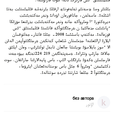
قئلمئستئق ءئس قازئرگئ تاثدا سوت قاراؤئندا.
بئلتئر وسئ «سةنئم تةلةفونئ» ارقئلئ بئرنةشة قئلمئستئث بةتئ
اشئلدئ. ماسةلةن، جاثاقورعان اؤدانئ ونةر مةكتةبئنئث
ديرةكتورئ ءا.ومئروأكة جانة ونةر مةكتةبئنئث بذرئنعئ مؤزئكا
ءپانئنئث مذعالئمئ ن.ةرجئگئتوأكة قاتئستئ قئلمئستئق ءئس
قوزعالدئ. مةكتةپ باسشئسئ 2008- جئلئ قاثتار-جةلتوقسان
ايلارئ ارالئعئندا جذمئستان شئعئپ كةتكةن ةرجئگئتوأپةن الدئن
الا ءسوز بايلاسؤئ بويئنشا جالعان تابةل تولتئرئپ، وعان ايلئق
جالاقئ جازئپ وتئرادئ. ةسةپتةلگةن 219 224تةثگة بيؤدجةت
قارجئسئن ةكةؤئ بئرئگئپ الئپ، باس پايدالارئنا جاراتقان. سوت
ذكئمئمةن ءومئروأ 6 جئل باس بوستاندئعئنان ايئرؤعا،
ةرجئگئتوأ 2 جئلعا شارتتئ تذردة سوتتالدئ.
без автора
اۆتور