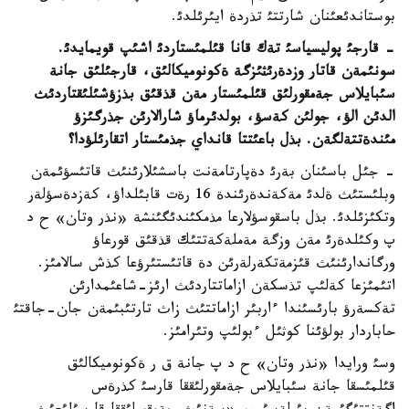
بوستاندئعئنان شارتتئ تذردة ايئرئلدئ.
- قارجئ پوليسياسئ تةك قانا قئلمئستاردئ اشئپ قويمايدئ.
سونئمةن قاتار وزدةرئثئزگة ةكونوميكالئق، قارجئلئق جانة
سئبايلاس جةمقورلئق قئلمئستار مةن قذقئق بذزؤشئلئقتاردئث
الدئن الؤ، جولئن كةسؤ، بولدئرماؤ شارالارئن جذرگئزؤ
مئندةتتةلگةن. بذل باعئتتا قانداي جذمئستار اتقارئلؤدا؟
- جئل باسئنان بةرئ دةپارتامةنت باسشئلارئنئث قاتئسؤئمةن
وبلئستئث ةلدئ مةكةندةرئندة 16 رةت قابئلداؤ، كةزدةسؤلةر
وتكئزئلدئ. بذل باسقوسؤلارعا مذمكئندئگئنشة «نذر وتان» ح د
پ وكئلدةرئ مةن وزگة مةملةكةتتئك قذقئق قورعاؤ
ورگاندارئنئث قئزمةتكةرلةرئن دة قاتئستئرؤعا كذش سالامئز.
اتئمئزعا كةلئپ تذسكةن ازاماتتاردئث ارئز-شاعئمدارئن
تةكسةرؤ بارئسئندا ءاربئر ازاماتتئث زاث تارتئبئمةن جان-جاقتئ
حاباردار بولؤئنا كوثئل ءبولئپ وتئرامئز.
وسئ ورايدا «نذر وتان» ح د پ جانة ق ر ةكونوميكالئق
قئلمئسقا جانة سئبايلاس جةمقورلئققا قارسئ كذرةس