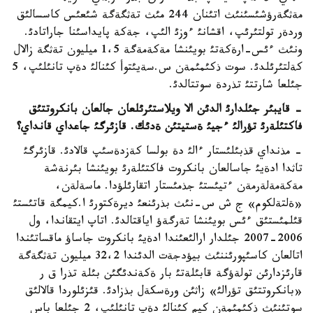
مةثگةرؤشئسئنئث اتئنان 244 مئث تةثگةگة شئعئس كاسسالئق
وردةر تولتئرئپ، اقشانئ ءوزئ الئپ، جةكة پايداسئنا جاراتادئ.
ونئث ءئس-ارةكةتئ بويئنشا مةكةمةگة 1،5 ميليون تةثگة زالال
كةلتئرئلدئ. سوت ذكئمئمةن س.سةيئتوأ كئنالئ دةپ تانئلئپ، 5
جئلعا شارتتئ تذردة سوتتالدئ.
- قايبئر جئلدارئ الدئن الا ويلاستئرئلعان جالعان بانكروتتئق
فاكتئلةرئ تؤرالئ ءجيئ ةستيتئن ةدئك. قازئرگئ جاعداي قانداي؟
- مذنداي قذبئلئستار ءالئ دة بولسا كةزدةسئپ قالادئ. قازئرگئ
تاثدا ادةيئ جاسالعان بانكروت فاكتئلةرئ بويئنشا بئرنةشة
مةكةمةلةرمةن ءتيئستئ جذمئستار اتقارئلؤدا. ماسةلةن،
«ةلتةلكوم» ج ش س-نئث بذرئنعئ ديرةكتورئ ا.كيمگة قاتئستئ
قئلمئستئق ءئس بويئنشا تةرگةؤ اياقتالدئ. اتاپ ايتقاندا، ول
2006-2007 جئلدار ارالئعئندا ادةيئ بانكروت جاساؤ ماقساتئندا
اتالعان كاسئپورئننئث بيؤدجةت الدئندا 32،2 ميليون تةثگةگة
قارئزدارئن تولةؤگة قابئلةتئ بار ةكةندئگئن بئلة تذرا ق ر
«بانكروتتئق تؤرالئ» زاثئن ورةسكةل بذزادئ. قئزئلوردا قالالئق
سوتئنئث ذكئمئمةن كيم كئنالئ دةپ تانئلئپ، 2 جئلعا باس