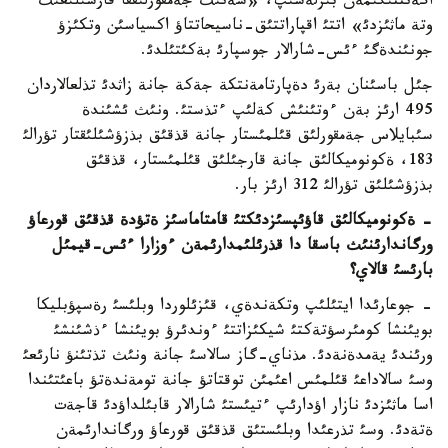
اگةنتتئگئمةن بئرلةسئپ، «سةنئث جةمقورلئققا قارسئلئعئث
وتة ماثئزدئ» اتتئ اقپاراتتئق-ناسيحاتتاؤ اكسياسئن وتكئزؤ
جونئندةگئ ءئس-شارالار جوسپارئ بةكئتئلدئ.
جئل باسئنان بةرئ دةپارتامةنتكة جةكة جانة زاثدئ تذلعالاردان
495 ارئز بةن ءوتئنئش كةلئپ ءتذستئ. ونئث ئشئندة
سئبايلاس جةمقورلئق قئلمئستار جانة قذقئق بذزؤشئلئقتار تؤرالئ
183، ةكونوميكالئق جانة قارجئلئق قئلمئستار، قذقئق
بذزؤشئلئق تؤرالئ 312 ارئز بار.
- ةكونوميكالئق قاؤئپسئزدئكتئ قامتاماسئز ةتؤدة قذقئق قورعاؤ
ورگاندارئنئث باسقا دا قذرئلئمدارئمةن ءوزارا ءئس-قيمئل
بارئسئ قالاي؟
- جوعارئدا ايتئلئپ وتكةندةي، قئزئلوردا وبلئسئ رةسپؤبليكا
بويئنشا كومئرسؤتةكتئ شيكئزاتتئ ءوندئرؤ بويئنشا ءذشئنشئ
ورئندئ يةمدةنةدئ. مذناي-گاز سالاسئ جانة ونئث تذتئنؤ نارئعئ
وسئ سالاداعئ قئلمئس اعئمئن توقتاتؤ جانة تومةندةتؤ باعئتئندا
اسا ماثئزدئ نازار اؤدارئپ ءتيئستئ شارالار قابئلداؤدئ قاجةت
ةتةدئ. وسئ تذرعئدا وبلئستئق قذقئق قورعاؤ ورگاندارئمةن