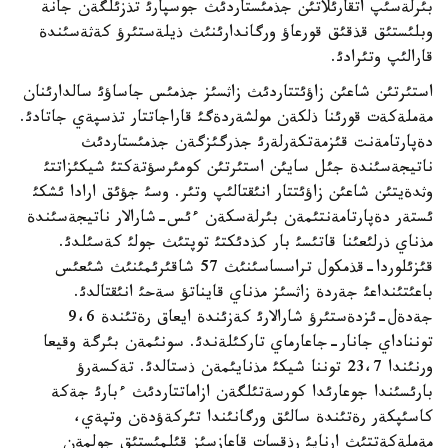
بئرلةسئپ اتقارئلاتئن جذمئستاردئث جوسپارئ تذزئلگةن جانة
وبلئستئق قذقئق قورعاؤ ورگاندارئنئث ذيلةستئرؤ كةثةسئندة
قارالئپ وتئرادئ.
استئرتئن شاعئن زاؤئتتاردئث زاثسئز جذمئس جاساؤئ سالدارئنان
مةملةكةت قورئنا ذلكةن مولشةردةگئ قاراجاتتار تذسپةي جاتادئ.
دةپارتامةنت قئزمةتكةرلةرئ جذرگئزگةن جذمئستاردئث
ناتيجةسئندة جئل سايئن استئرتئن كومئرسؤتةكتئ شيكئزاتتئ
وثدةيتئن شاعئن زاؤئتتار انئقتالئپ وتئر. وسئ جؤئق ارادا ئشكئ
ئستةر دةپارتامةنتئمةن بئرلةسكةن ءئس-شارالار ناتيجةسئندة
مذناي ذرلئعئنا قاتئسئ بار كذدئكتئ توپتئث جولئ كةسئلدئ.
قئزئلوردا-قذمكول تراسساسئنئث 57 شاقئرئمئنئث شئعئس
باعئتئنداعئ جةردة زاثسئز مذناي قايناتؤ سةحئ انئقتالدئ.
جةدةل-ئزدةستئرؤ شارالارئ كةزئندة ايعاق رةتئندة 9،6
تونناداي جانار-جاعارماي تاركئلةندئ. سونئمةن بئرگة وقيعا
ورنئندا 23،7 توننا شيكئ مذنايئمةن ذستالدئ. تةكسةرؤ
بارئسئندا جوعارئدا كورسةتئلگةن ازاماتتاردئث ءبارئ جةكة
كاسئپكةر رةتئندة سالئق ورگانئندا تئركةؤدةن وتپةي،
مةملةكةتتئث ارنايئ رذقسات قاعازسئز قئلمئستئق جولمةن