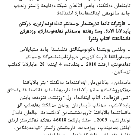
تابئلعان مذلئكتئ، ياعني اتالعان شيكئ مذنايدئ زاثسئز وثدةپ
جانة ساتؤمةن اينالئسقاندارئ انئقتالدئ.
- قازئرگئ تاثدا تذرعئندار «سةنئم تةلةفوندارئن» ةركئن
پايدالانا الادئ. وسئ رةتتة «سةنئم تةلةفوندارئ» وزدةرئن
قانشالئقتئ اقتاپ وتئر؟
- وبلئس بويئنشا ةكونوميكالئق قئلمئسقا جانة سئبايلاس
جةمقورلئققا قارسئ كذرةس دةپارتامةنتئندةگئ «سةنئم
تةلةفونئ» ارقئلئ 2010 -جئلدئث 4 ايئندا 28 حابارلاما كةلئپ
تذسكةن.
ماسةلةن، جاثاقورعان اؤدانئنداعئ بةلگئلئ ءبئر بالاباقشا
مةثگةرؤشئسئنة جانة بالاباقشا تاربيةشئسئنة قاتئستئ قئلمئستئق
ءئس قوزعالدئ. اتاپ ايتقاندا، ول ءوزئنئث قئزمةت بابئن
پايدالانئپ، سةنئپ تاپسئرعان بوتةن مذلئكتئ يةلةنئپ الؤ
ماقساتئندا بالاباقشا تاربيةشئسئمةن كةلئسةدئ. جالعان تابةل
تولتئرتئپ، 2009- جئلئ بارلئعئ 46018 تةثگة نةگئزسئز ارتئق
ايلئق ةسةپتةپ، بيؤدجةت قارجئسئن زاثسئز ءئيةمدةنگةن.