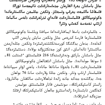
- نذرلان داؤلةت ذلئ، ءوزئثئز باسقارئپ وتئرعان قذرئلئمنئث
جئل باسئنان بةرئ اتقارعان جذمئستارئنئث ناتيجةسئ تؤرالئ
قئسقاشا مالئمةت بةرئپ وتسةثئز. وتكةن جئلمةن سالئستئرعاندا
ةكونوميكالئق قئلمئستاردئث قانداي تذرلةرئنئث ذلةس سالماعئ
ارتئپ نةمةسة كةمئپ وتئر؟
- ةلئمئزدئث باسقا ايماقتارئنداعئ سياقتئ وبلئستا ةكونوميكالئق
قئلمئستارعا قارسئ كذرةس جئل وتكةن سايئن پارمةن الئپ
كةلةدئ. بذعان بذگئنگئ كورسةتكئشتةرئمئزدئ وتكةن جئلدارمةن
سالئستئرا تالداساق، انئق كوز جةتكئزؤگة بولادئ. ذستئمئزدةگئ
جئل باسئنان بارلئق وندئرئستةگئ 216 قئلمئستئق ءئستئث 81-
ئ سوتقا جولداندئ. جئل باسئنان انئقتالعان ةكونوميكالئق
قئلمئستاردئث 81-ئ ةلةؤلئ ساناتقا جاتادئ، ياعني اؤئر سيپاتتاعئ
قئلمئستار ارتئپ وتئر. وتكةن جئلئ ولاردئث سانئ 76 بولعان
ةدئ. بذگئندة جةكة جانة زاثدئ تذلعالاردئث سالئقتان جالتارؤئ،
زاثسئز كاسئپكةرلئك، سونئمةن قاتار قئلمئستئق جولمةن
كةلگةن تابئستاردئ زاثداستئرؤ جالعان كاسئپكةرلئك ارقئلئ
جذزةگة اسئرئلادئ.