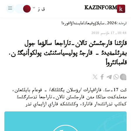
KAZINFORM
ق ز
ترەند:
2026-سايلاۋ
وقيعا
تاعايىنداۋ
اقوردا
10:44, 17 ماۋسىم 2010
قازئنا قارجئسئن تالان-تاراجعا سالؤعا جول
بةرئلمةيدئ - قارجئ پوليسياسئنئث پولكوأنيگئ ن.
قامباتئروأ
ئث 17-سئ. قازاقپارات /رؤسلان يگئلئك/ - قوعام بايلئعئن،
مةملةكةت مذلكئ مةن قارجئسئن تالان-تاراجعا تذسئرگئسئ
كةلئپ تذراتئندار قاتارئ، وكئنئشكة قاراي ازايماي تذر