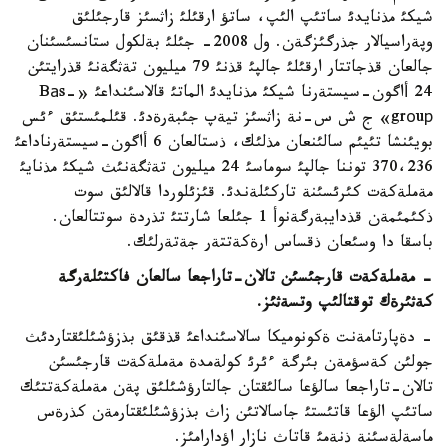
شيكئ مذنايدئ ساتئپ الئپ، ساتؤ ارقئلئ زاثسئز قارجئلئق
وپةراسيالار جذرگئزگةن. ول 2008- جئلئ بةلكول ستانسئسئنان
جالعان قذجاتتار ارقئلئ جالپئ قذنئ 79 ميليون تةثگةنئ قذرايتئن
24 أاگون-سيستةرنا شيكئ مذنايدئ الماتئ قالاسئنداعئ «Bаs-
grоuр» ج ش س-نة زاثسئز تيةپ جئبةرةدئ. قئلمئستئق ءئس
بويئنشا تئيئم سالئنعان مذلئك، ذستالعان 6 أاگون-سيستةرناداعئ
370،236 توننا جالپئ سوماسئ 24 ميليون تةثگةنئث شيكئ مذنايئ
مةملةكةت كئرئسئنة تاركئلةندئ. قئزئلوردا قالالئق سوت
ذكئمئمةن قذدايبةرگةنوأ 1 جئلعا شارتتئ تذردة سوتتالعان.
باسقا دا وسئعان ذقساس ارةكةتتةر جةتةرلئك.
- مةملةكةت قارجئسئن تالان-تاراجعا سالعان فاكتئلةرگة
كةثئرةك توقتالئپ وتسةثئز.
- دةپارتامةنت ةكونوميكا سالاسئنداعئ قذقئق بذزؤشئلئقتاردئث
جولئن كةسؤمةن بئرگة ءئرئ كولةمدة مةملةكةت قارجئسئن
تالان-تاراجعا سالؤعا سالئقتان جالتارؤشئلئق پةن مةملةكةتتئك
ساتئپ الؤعا قاتئستئ جاسالاتئن زاث بذزؤشئلئقتارمةن كذرةس
ماسةلةسئنة ذنةمئ قاتاث نازار اؤدارامئز.