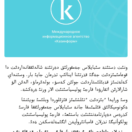
ونئث ذستئنة سئبايلاس جةمقورلئق دةرتئنة شالدئققانداردئث دا
قوعامئمئزدئث جةگئ قذرتئنا اينالئپ تذرعان جايئ بار. وسئنداي
كةلةثسئز قذبئلئستاردئث جولئن كةسؤ، بولدئرماؤ، الدئن الؤ
شارالارئن اتقارؤدا قارجئ پوليسياسئنئث الار ورنئ ةرةكشة.
وسئ ورايدا ءبئزدئث ءتئلشئمئز قئزئلوردا وبلئسئ بويئنشا
ةكونوميكالئق قئلمئسقا جانة سئبايلاس جةمقورلئققا قارسئ
كذرةس دةپارتامةنتئنئث باستئعئ، قارجئ پوليسياسئنئث
پولكوأنيگئ نذرلان قامباتئروأپةن اثگئمةلةسكةن ةدئ.