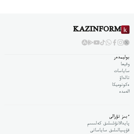
KAZINFORM
بوليمدەر
وقيعا
ساياسات
تالداۋ
ەكونوميكا
الەمدە
ءبىز تۋرالى
پايدالانۋشىلىق كەلىسىم
قۇپىيالىلىق ساياساتى