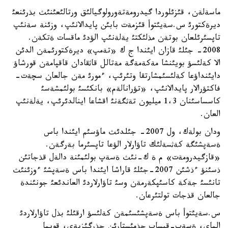
ماسةلةن، قئزئلوردا گيدرومةتةورولوگيالئق ورتالئعئنئث بذرئنعئ
ديرةكتورئ س.سةيئتوأ قئزمةت بابئن پايدالانئپ، وزئنة سةنئپ
تاپسئرئلعان بوتةن مذلئكتئ يةلةنئپ الؤدئ ماقسات ةتكةن.
2008- جئلئ قازان ايئندا ج ك «تةمپ» ديرةكتورئمةن الدئن
الا كةلئسؤ بويئنشا مةكةمةگة مةتالل قاثقادان قاقپامةن قورشاؤ
دايئنداؤعا كةلئسئمشارتقا وتئرئپ، ءمورئ مةن جالعان سچةت-
فاكتؤرالار پايدالانئپ، «تؤرانالةم» بانكئسئ بولئمشةسئ
كاسساسئنان 1،3 ميليون تةثگةنئ اقشاعا اينالدئرئپ، يةلةنئپ
العان.
ودان بولةك، ول 2007- جئلدئث ماؤسئم ايئندا باس
ةسةپشئگة كةثسةلئك تاؤارلار الؤعا تاپسئرما بةرگةن.
«قازگيدرومةت» م ة ك-نئث ةسةپ بولئمئنة دالةل قذجاتئن
ذسئنؤ ءذشئن 2007-جئلئ قاراشا ايئندا باس ةسةپشئ ءوزئنئث
تانئسئ جةكة كاسئپكةرمةن وسئ تاؤارلاردئ العاندئعئ جونئندة
جالعان قذجات تولتئرعان.
س.سةيئتوأ باس ةسةپشئسئمةن كةلئسؤ ارقئلئ بذل تاؤارلاردئ
الماي، ةسةپ-قيساپ جذمئستارئن جذرگئزبةي، قويما