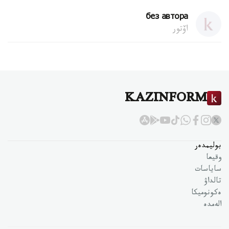
без автора
اۆتور
KAZINFORM
بوليمدەر
وقيعا
ساياسات
تالداۋ
ەكونوميكا
الەمدە