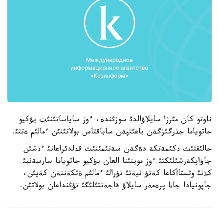
ناوتو كان مئرزا سايلاؤالدئ سوزئندة، ءوز ساياساتئنئث يؤكيو
حاتوياما جذرگئزگةن باعئتپةن ساباقتاس بولاتئنئن ءمالئم ةتتئ.
حالئقتئث ذكئمةتكة دةگةن سةنئمئنئث قذلدئراعانئ ءذشئن
جاؤاپكةرشئلئكتئ ءوز موينئنا العان يؤكيو حاتوياما سارسةنبئ
كذنئ وتستاأكاعا كةتؤ نيةتئ تؤرالئ ءمالئم ةتكةننةن كةيئن،
جاپونيادا جاثا پرةمةر سايلاؤ قاجةتتئلئگئ تؤئنداعان بولاتئن.