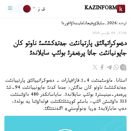
KAZINFORM
ق ز
ترەند:
2026-سايلاۋ
وقيعا
تاعايىنداۋ
اقوردا
17:56, 04 ماۋسىم 2010
دةموكراتيالئق پارتيانئث جةتةكشئسئ ناوتو كان
جاپونيانئث جاثا پرةمةرئ بولئپ سايلاندئ
استانا. ماؤسئمنئث 4-ئ.قازاقپارات - دةموكراتييالئق پارتييانئث
جةتةكشئسئ ناوتو كان بذگئن، جذما كذنئ جاپونييانئث 94-شئ
پرةمةر-مينيسترئ بولئپ سايلاندئ. ساياساتكةر 480 داؤئستئث
313 داؤئسئن الئپ، باسئم كوپشئلئكتئث قولداؤئنا ية بولدئ،
دةپ حابارلايدئ «ريا «نوأوستي» اگةنتتئگئ.