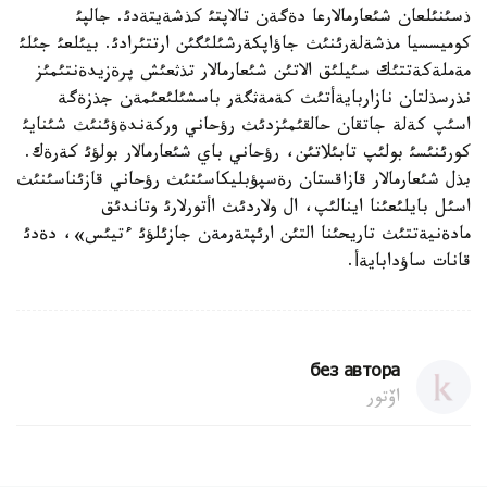
ذسئنئلعان شئعارمالارعا دةگةن تالاپتئ كذشةيتةدئ. جالپئ
كوميسسيا مذشةلةرئنئث جاؤاپكةرشئلئگئن ارتتئرادئ. بيئلعئ جئلئ
مةملةكةتتئك سئيلئق الاتئن شئعارمالار تذثعئش پرةزيدةنتئمئز
نذرسذلتان نازاربايةأتئث كةمةثگةر باسشئلئعئمةن جذزةگة
اسئپ كةلة جاتقان حالقئمئزدئث رؤحاني وركةندةؤئنئث شئنايئ
كورئنئسئ بولئپ تابئلاتئن، رؤحاني باي شئعارمالار بولؤئ كةرةك.
بذل شئعارمالار قازاقستان رةسپؤبليكاسئنئث رؤحاني قازئناسئنئث
اسئل بايلئعئنا اينالئپ، ال ولاردئث اأتورلارئ وتاندئق
مادةنيةتتئث تاريحئنا التئن ارئپتةرمةن جازئلؤئ ءتيئس»، دةدئ
قانات ساؤدابايةأ.
без автора
اۆتور