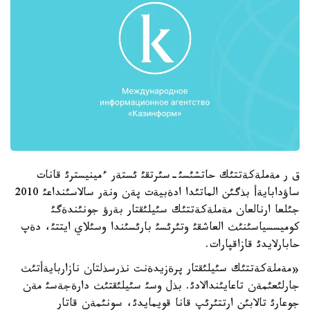
ق ر مةملةكةتتئك حاتشئسئ-سئرتقئ ئستةر ءمينيسترئ قانات
ساؤدابايةأ بذگئن الماتئدا ادةبيةت پةن ونةر سالاسئنداعئ 2010
جئلعا ارنالعان مةملةكةتتئك سئيلئقتار بةرؤ جونئندةگئ
كوميسسياسئنئث العاشقئ وتئرئسئ بارئسئندا وسئلاي ايتتئ، دةپ
حابارلايدئ قازاقپارات.
«مةملةكةتتئك سئيلئقتار پرةزيدةنت نذرسذلتان نازاربايةأتئث
جارلئعئمةن تاعايئندالادئ. بذل وسئ سئيلئقتئث دارةجةسئ مةن
جوعارئ تالابئن ارتتئرئپ قانا قويمايدئ، سونئمةن قاتار