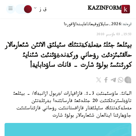
KAZINFORM
ق ز
ترەند:
2026-سايلاۋ
وقيعا
تاعايىنداۋ
اقوردا
15:53, 03 ماۋسىم 2010
بيئلعئ جئلئ مةملةكةتتئك سئيلئق الاتئن شئعارمالار
حالقئمئزدئث رؤحاني وركةندةؤئنئث شئنايئ
كورئنئسئ بولؤئ شارت - قانات ساؤدابايةأ
الماتئ. ماؤسئمنئث 3-ئ. قازاقپارات /ةربول ازانبةك/ - بيئلعئ
تاؤةلسئزدئكتئث 20 جئلدئعئ قارساثئندا بةرئلةتئن
مةملةكةتتئك سئيلئقتار قازاقستاننئث رؤحاني قازئناسئنئث
جاؤهارئنا اينالعان شئعارمالار بولؤئ شارت