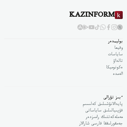
KAZINFORM
بوليمدەر
وقيعا
ساياسات
تالداۋ
ەكونوميكا
الەمدە
ءبىز تۋرالى
پايدالانۋشىلىق كەلىسىم
قۇپىيالىلىق ساياساتى
مەملەكەتتىك رامىزدەر
جەمقورلىققا قارسى شارالار