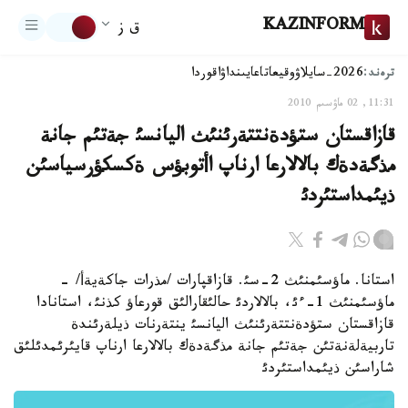
KAZINFORM
ق ز
ترەند:
2026-سايلاۋ
وقيعا
تاعايىنداۋ
اقوردا
11:31, 02 ماۋسىم 2010
قازاقستان ستؤدةنتتةرئنئث اليانسئ جةتئم جانة
مذگةدةك بالالارعا ارناپ اأتوبؤس ةكسكؤرسياسئن
ذيئمداستئردئ
استانا. ماؤسئمنئث 2-سئ. قازاقپارات /مذرات جاكةيةأ/ -
ماؤسئمنئث 1-ءئ، بالالاردئ حالئقارالئق قورعاؤ كذنئ، استانادا
قازاقستان ستؤدةنتتةرئنئث اليانسئ ينتةرنات ذيلةرئندة
تاربيةلةنةتئن جةتئم جانة مذگةدةك بالالارعا ارناپ قايئرئمدئلئق
شاراسئن ذيئمداستئردئ