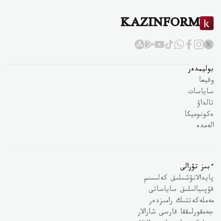
KAZINFORM
بوليمدەر
وقيعا
ساياسات
تالداۋ
ەكونوميكا
الەمدە
ءبىز تۋرالى
پايدالانۋشىلىق كەلىسىم
قۇپىيالىلىق ساياساتى
مەملەكەتتىك رامىزدەر
جەمقورلىققا قارسى شارالار