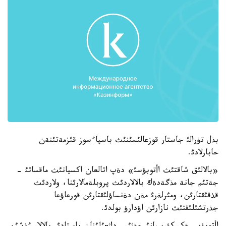
بذل تؤرالئ جاستار قوزعالئسئنئث باسپاءسوز قئزمةتئنةن
حابارلادئ.
«بالالئق شاقتئث اأتوبؤسئ» دةپ اتالعان اكسيانئث ماقساتئ -
جةتئم جانة مذگةدةك بالالاردئث پروبلةمالارئنا، ولاردئث
قذقئقتارئن، ومئرلةرئ مةن دةنساؤلئقتارئن قورعاؤعا
جذرتشئلئقتئث نازارئن اؤدارؤ بولدئ.