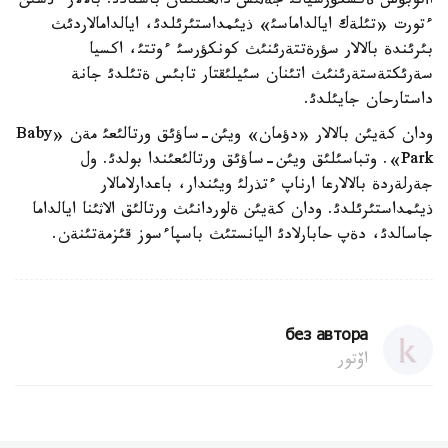
اأتوبؤس ةكسكؤرسيانئ جةثئس داثعئلئنان باستادئ. بالالار ءذشئن
ءتورت «تئلةك ايالداماسئ» ذيئمداستئرئلدئ، ايالدامالاردئث
بئرئندة بالالار سؤرةتتةرئنئث كونكؤرسئ ءوتتئ، اكسيا
سةرئكتةستةرئنئث اتئنان سئيلئقتار تابئس ةتئلدئ جانة
داستارحان جايئلدئ.
ودان كةيئن بالالار «دؤمان» ويئن-ساؤئق ورتالئعئ مةن «Baby
Park». وتباسئلئق ويئن-ساؤئق ورتالئعئندا بولدئ. ول
جةرلةردة بالالارعا ارناپ ءتذرلئ ويئندار، باعدارلامالار
ذيئمداستئرئلدئ. ودان كةيئن ةلوردانئث ورتالئق الاثئنا ايالداما
جاسالدئ، دةپ حابارلادئ اليانستئث باسپاءسوز قئزمةتئنةن.
без автора
اۆتور