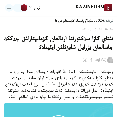
KAZINFORM
ق ز
ترەند:
2026-سايلاۋ
وقيعا
تاعايىنداۋ
اقوردا
09:46, 01 ماۋسىم 2010
قئتاي گازا سةكتورئنا ارنالعان گؤمانيتارلئق جذككة
جاسالعان يزرايل شابؤئلئن ايئپتادئ
بةيجئث. ماؤسئمنئث 1-ئ. قازاقپارات /رؤسلان سذلةيمةن/ -
قئتاي گازا سةكتورئنا گؤمانيتارلئق جذك اپارا جاتقان تذرئك
كةمةلةرئنئث كةرؤةنئنة شابؤئل جاساعان يزرايلدئث ارةكةتئن
ايئپتادئ. بذل تؤرالئ دذيسةنبئ كذنئ بةيجئثدة قئتايدئث سئرتقئ
ئستةر مينيسترلئگئنئث رةسمي وكئلئ ما چاؤ شذي ءمالئم ةتتئ.