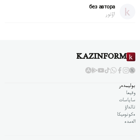
без автора
اۆتور
KAZINFORM
بوليمدەر
وقيعا
ساياسات
تالداۋ
ەكونوميكا
الەمدە