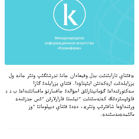
«قئتاي تارابئنئث بذل وقيعادان جانئ تذرشئگئپ وتئر جانة ول
يزرايلدئث ارةكةتئن ايئپتاؤدا. قئتاي يزرايلدئ گازا
سةكتورئنداعئ گؤمانيتارلئق احؤالدئ جاقسارتؤ ماقساتئنداعئ ب ذ ذ
قاؤئپسئزدئك كةثةسئنئث ءتيئستئ قارارلارئن ءئس جذزئندة
ورئنداؤعا شاقئرئپ وتئر»، دةدئ قئتاي ديپلوماتئ ءوز
مالئمدةمةسئندة.