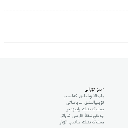
ءبىز تۋرالى
پايدالانۋشىلىق كەلىسىم
قۇپىيالىلىق ساياساتى
مەملەكەتتىك رامىزدەر
جەمقورلىققا قارسى شارالار
مەملەكەتتىك ساتىپ الۋلار