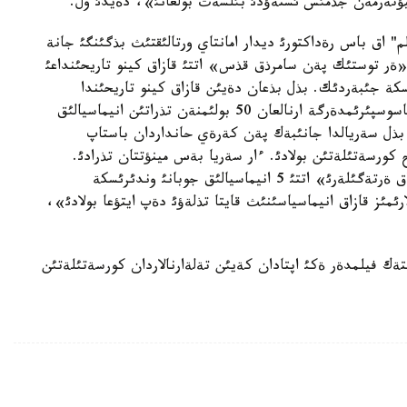
يؤتةرمةن جذمئس ئستةؤدئ بئلسةث بولعانئ»، دةيدئ ول.
يلم" اق باس رةداكتورئ ديدار امانتاي ورتالئقتئث بذگئنگئ جانة
«ةر توستئك پةن سامرذق قذس» اتتئ قازاق كينو تاريحئنداعئ
سكة جئبةردئك. بذل بذعان دةيئن قازاق كينو تاريحئندا
بولعان ةمةس. سونئمةن قاتار، «قازاق ةلئ» اتتئ جاسوسپئرئمدةرگة ارنالعان 50 بولئمنةن تذراتئن انيماسيالئق
بذل سةريالدا جانئبةك پةن كةرةي حانداردان باستاپ
ح كورسةتئلةتئن بولادئ. ءار سةريا بةس مينؤتتان تذرادئ.
بئلتئر ءبئز التئ جوبانئ اياقتاساق، بيئلعئ جئلئ «قازاق ةرتةگئلةرئ» اتتئ 5 انيماسيالئق جوبانئ وندئرئسكة
مئز قازاق انيماسياسئنئث قايتا تذلةؤئ دةپ ايتؤعا بولادئ»،
ك فيلمدةر ةكئ اپتادان كةيئن تةلةارنالاردان كورسةتئلةتئن