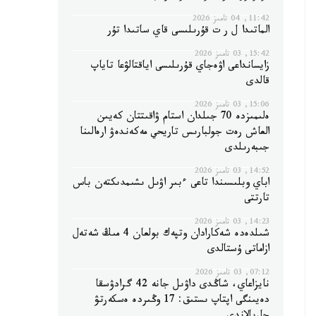
11:42, 04 تامىز 2026
الماتىدا ل ر ت قۇرىلىسى قاي ساتىدا تۇر
15:42, 03 تامىز 2026
زايسانداعى اۋەجاي قۇرىلىسى اياقتالۋعا تاياپ
قالدى
15:06, 03 تامىز 2026
ەلىمىزدە 70 جىلدان استام ۋاقىتتان كەيىن
العاش رەت جولبارىس تاريحي مەكەندەۋ ارەالىنا
جىبەرىلدى
14:52, 03 تامىز 2026
اباي وبلىسىندا تاعى ءبىر اۋىل ىشىمدىكتەن باس
تارتتى
14:23, 03 تامىز 2026
شىلدەدە شەكارادان وتپەك بولعان 4 مىڭ شەتەل
ازاماتى ۇستالدى
07:12, 03 تامىز 2026
نايزاعاي، شاڭدى داۋىل جانە 42 گرادۋسقا
دەيىنگى اپتاپ ىستىق: 17 وڭىردە ەسكەرتۋ