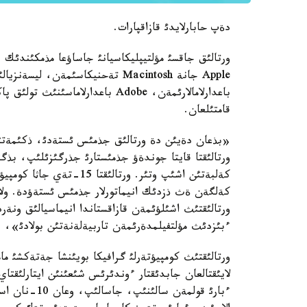
دةپ حابارلايدئ قازاقپارات.
ورتالئق جاقسئ مؤلتيپليكاسيانئ جاساؤعا مذمكئندئك ب
باعدارلامالارئمةن، Adobe باعدارلا
قامتئلعان.
«بذعان دةيئن دة ورتالئق جذمئس ئستةدئ، ذكئمةتتئ
ورتالئقتا قايتا جوندةؤ جذمئستارئ جذرگئزئلئپ، بذگئ
كةلبةتئن اشئپ وتئر. ورتا
كةلگةن ةث ذزدئك انيماتورلار جذمئس ئستةؤدة. ولار
ورتالئقتئث اشئلؤئمةن قازاقستاندا انيماسيالئق ونة
ءبئزدئث مؤلتفيلمدةرئمةن تاربيةلةنةتئن بولادئ»، 
ورتالئقتئث كومپيؤتةرلئ گرافيكا بويئنشا جةتةكشئ ما
لايئقتالعان جابدئقتار ءوندئرئس شئعئنئن ايتارلئقت
ءبارئ قولمةن 