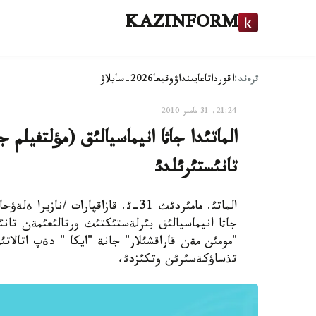
KAZINFORM
ترەند:
اقوردا
تاعايىنداۋ
وقيعا
2026-سايلاۋ
21:24, 31 مامىر 2010
الماتئدا جاثا انيماسيالئق (مؤلتفيلم 
تانئستئرئلدئ
الماتئ. مامئردئث 31-ئ. قازاقپارات /
جاثا انيماسيالئق بئرلةستئكتئث ورتالئعئمةن تا
"مومئن مةن قاراقشئلار" جانة "ايكا " دةپ اتالا
تذساؤكةسئرئن وتكئزدئ،