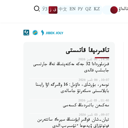
الداۋ
KZ
QZ
РУ
EN
中文
ق ز
ЎЗ
تاقىرىپقا قاتىستى
14:56, 06 تامىز 2026
قىزىلوردادا 32 جەكە مەكتەپتىڭ تەڭ جارتىسى
جابىلىپ قالدى
10:07, 06 تامىز 2026
نوسەر، بۇرشاق، داۋىل: 16 وڭىرگە اۋا رايىنا
بايلانىستى ەسكەرتۋ جاسالدى
11:40, 05 تامىز 2026
سەكسەن باتىردىڭ كىسەسى
09:07, 05 تامىز 2026
تيان-شان قوڭىر ايۋىنىڭ سيرەك ساتتەرىن
فوتوتۇزاق ۆيدەوعا ءتۇسىرىپ الدى