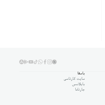
باسقا
سايت كارتاسى
بايلانىس
جارناما