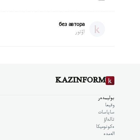
без автора
اۆتور
KAZINFORM
بوليمدەر
وقيعا
ساياسات
تالداۋ
ەكونوميكا
الەمدە