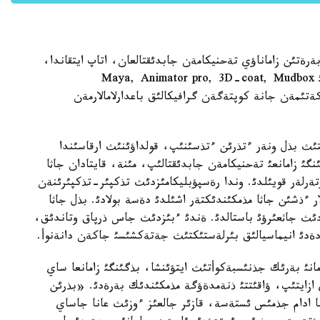
ةرةتئن زاماناؤي تةحنيكامةن جابدئقتالعان، اتاپ ايتقاندا،
Apple جانة Macintosh تةحنيكاسئمةن، ليسةنزيالئ Maya, Animator pro, 3D-coat, Mudbox
ماسئنئث تولئق پاكةتئمةن جانة كوپتةگةن گرافيكالئق باعدارلامالارمةن
ث بذل ونةر ءتذرئن ءتذسئنئپ، قولداؤئنئث ارقاسئندا
نگئ زامانعئ تةحنيكامةن جابدئقتالئپ، مئنة، قايتادان جاثا
لئقتا 15-تةي جاثا كومپيؤتةرلةر قويئلدئ. وندا رةسپؤبليكامئزدئث تذكپئر-تذكپئرئنةن
 ءذشئن جاثا مذمكئندئكتةر اشئلدئ دةسة بولادئ. بذل جاثا
ردئث جاثعئرؤئ باستالدئ. ةندئ ءبئزدئث جاس ذرپاق وتاندئق،
دةدئ انيماسيالئق بئرلةستئكتئث جةتةكشئسئ جاكةن دانةنوأ.
مانئ بةرئك جذنئسبةكوأتئث ايتؤئنشا، بذگئنگئ زامانعا ساي
اي ازايتئپ، ؤاقئتتئ ذنةمدةؤگة مذمكئندئك بةرةدئ. «بذرئن
سالئنئپ، جاسالئپ، وعان 10-نان اسا ادام جذمئس ئستةسة، قازئر جالعئز ءوزئث عانا جاساي