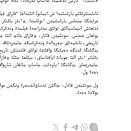
الاسئث، ءبارئن تةحنيكا جاساپ بةرةدئ، تةك كومپ
تانئستئرئلئم بارئسئندا ش.ايمانوأ اتئنداعئ "قازاق ف
ةرتةثگئ جذمئس بارئسئمةن ءبولئستئ. «ءبئز بئلتئر 
تذثعئش انيماسيالئق تولئق مةتراجدئ فيلمدئ وندئرئ
تاريحي-تانئمدئق سةريالدئ وندئرئسكة جئبةردئك. 
بذگئنگئ كذنگة دةيئنگئ ؤاقئتتئ تولئق قامتيتئن تاري
جئبةرةمئز. بذگئنگئ ءبئزدئث جاساپ جاتقان شارؤالارئ
دةدئ ول.
ول سونئمةن قاتار، بذگئن تذساؤكةسةرئ وتكةن مولتة
بولادئ دةدئ.