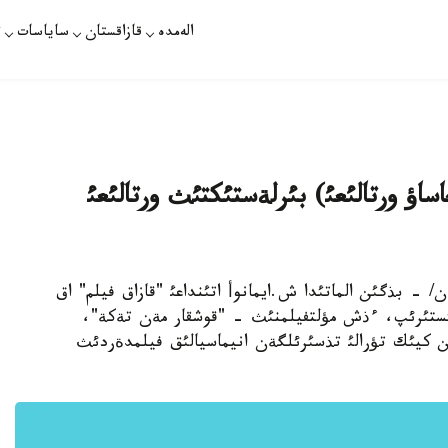
الەمدە
قازاقستان
ساياسات
ت
جاساؤ ورتالئعئ) بئرلةستئكتئث ورتالئعئ
نازيرا ةلةؤحان/ - بذگئن الماتئدا ش.ايمانوأ اتئنداعئ "قازاق فيلم" اق
نئستئرئپ، ءذش مؤلتفيلمنئث - "قوشقار مةن تةكة"،
تئن كيئك تؤرالئ تذسئرئلگةن انيماسيالئق فيلمدةردئث