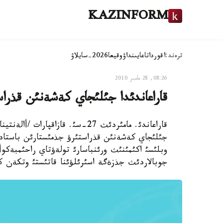
KAZINFORM
ترەند:
اقوردا
تاعايىنداۋ
وقيعا
2026-سايلاۋ
08:26, 28 مامىر 2010
قاراعاندئدا جئلئجاي كةشةنئن قذراس
وبلئسئ اكئمئنئث ورئنباسارئ تولةؤتاي راحئمبةكو
جوبالاردئث جذزةگة اسئرئلؤئنا قاتئستئ وتكةن ك