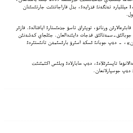
جئل بويئ كوكونئس وسئرؤگة ارنالعان 3 گةكتار اؤماقتاعئ جئلئجاي كةشةنئنئث قذرئلئسئ 2009 جئلئ باستالعان،
دةدئ وبلئس اكئمئنئث ورئنباسارئ. جوبانئث قذنئ 1،2 ميلليارد تةثگةنئ قذرايدئ، بذل قاراجاتتئث جارتئسئنان
ول.
ئرعالارئن ورناتؤ، توپئراق تاسؤ جذمئستارئ اياقتالدئ. قازئر
لئ جوبالئق-سمةتالئق قذجات دايئندالعان. جئلجاي كةشةنئن
مامئردئث 17-ئندة باستالعان»، - دةپ جوبانئ ئسكة اسئرؤ بارئسئمةن تانئستئردئ
لانؤعا تاپسئرئلادئ، دةپ حابارلادئ وبلئس اكئمئنئث