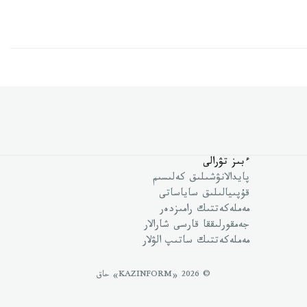
ءبىز تۋرالى
پايدالانۋشىلىق كەلىسىم
قۇپىيالىلىق ساياساتى
مەملەكەتتىك رامىزدەر
جەمقورلىققا قارسى شارالار
مەملەكەتتىك ساتىپ الۋلار
© 2026 «KAZINFORM» حاق