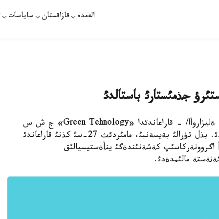
الەمدە
قازاقستان
ساياسات
ت
تئرؤ جذمئستارئ باستالدئ
قاراعاندئ. مامئردئث 27-سئ. قازاقپارات /أالةنتينا ةليزاروأا/ - قاراعاندئدا «Green Tehnology» ج ش س
جئلئجاي كةشةنئن قذراستئرؤ جذمئستارئن باستادئ. بذل تؤرالئ بةيسةنبئ، مامئردئث 27-سئ كذنئ قاراعاندئ
أ اگروونةركاسئپ كةشةنئندةگئ ينأةستيسيالئق
ةثةستة مالئمدةدئ.