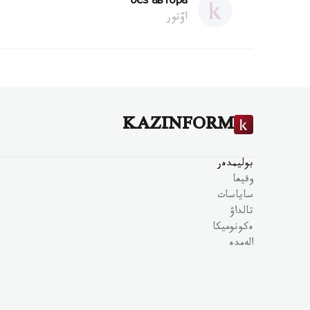
без автора
اۆتور
KAZINFORM
بوليمدەر
وقيعا
ساياسات
تالداۋ
ەكونوميكا
الەمدە