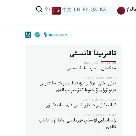
الداۋ
KZ
QZ
РУ
EN
中文
ق ز
ЎЗ
تاقىرىپقا قاتىستى
11:40, 05 تامىز 2026
سەكسەن باتىردىڭ كىسەسى
09:07, 05 تامىز 2026
تيان-شان قوڭىر ايۋىنىڭ سيرەك ساتتەرىن
فوتوتۇزاق ۆيدەوعا ءتۇسىرىپ الدى
11:42, 04 تامىز 2026
الماتىدا ل ر ت قۇرىلىسى قاي ساتىدا تۇر
15:42, 03 تامىز 2026
زايسانداعى اۋەجاي قۇرىلىسى اياقتالۋعا تاياپ
قالدى