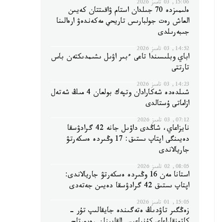
15:06, 03 تامىز 2026
ەلىمىزدە 70 جىلدان استام ۋاقىتتان كەيىن
العاش رەت جولبارىس تاريحي مەكەندەۋ ارەالىنا
جىبەرىلدى
14:52, 03 تامىز 2026
اباي وبلىسىندا تاعى ءبىر اۋىل ىشىمدىكتەن باس
تارتتى
14:23, 03 تامىز 2026
شىلدەدە شەكارادان وتپەك بولعان 4 مىڭ شەتەل
ازاماتى ۇستالدى
07:12, 03 تامىز 2026
نايزاعاي، شاڭدى داۋىل جانە 42 گرادۋسقا
دەيىنگى اپتاپ ىستىق: 17 وڭىردە ەسكەرتۋ
جاريالاندى
08:05, 02 تامىز 2026
استانا مەن 16 وڭىردە ەسكەرتۋ جاريالاندى:
اپتاپ ىستىق 42 گرادۋسقا دەيىن جەتەدى
15:05, 01 تامىز 2026
زەڭگىر تاۋدىڭ ەتەگىندە جايقالىپ تۇر -