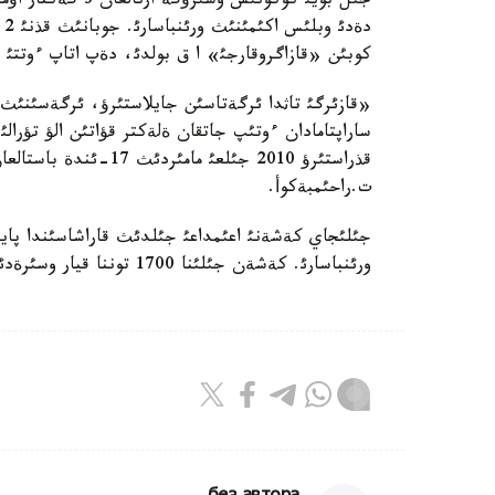
كوبئن «قازاگروقارجئ» ا ق بولدئ، دةپ اتاپ ءوتتئ 
«قازئرگئ تاثدا ئرگةتاسئن جايلاستئرؤ، ئرگةسئنئث قاب
ساراپتامادان ءوتئپ جاتقان ةلةكتر قؤاتئن الؤ تؤرا
قذراستئرؤ 2010 جئلعئ 
ت.راحئمبةكوأ.
جئلئجاي كةشةنئ اعئمداعئ جئلدئث قاراشاسئندا پايدا
ورئنباسارئ. كةشةن جئلئنا 1700 توننا قيار وسئرةدئ دةپ جوسپارلانعان.