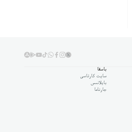
باسقا
سايت كارتاسى
بايلانىس
جارناما