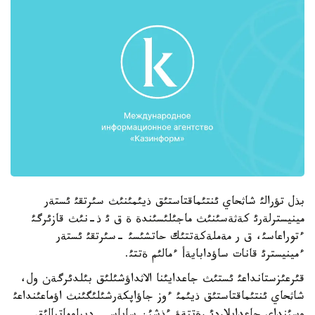
بذل تؤرالئ شاثحاي ئنتئماقتاستئق ذيئمئنئث سئرتقئ ئستةر
مينيسترلةرئ كةثةسئنئث ماجئلئسئندة ة ق ئ ذ-نئث قازئرگئ
ءتوراعاسئ، ق ر مةملةكةتتئك حاتشئسئ -سئرتقئ ئستةر
ءمينيسترئ قانات ساؤدابايةأ ءمالئم ةتتئ.
قئرعئزستانداعئ ئستئث جاعدايئنا الاثداؤشئلئق بئلدئرگةن ول،
شاثحاي ئنتئماقتاستئق ذيئمئ ءوز جاؤاپكةرشئلئگئنث اؤماعئنداعئ