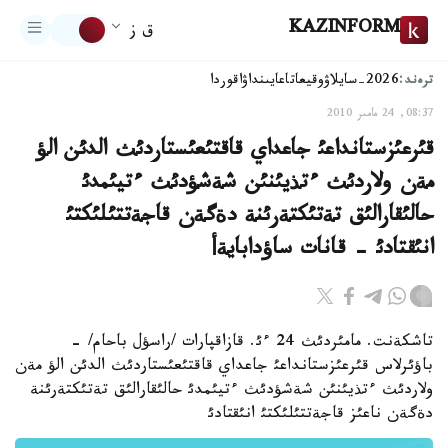
KAZINFORM
ق ز
ترەند:
2026-سايلاۋ
وقيعا
تاعايىنداۋ
اقوردا
08:37, 24 مامىر 2010
قئرعئزستانداعئ جاعداي قاقتئعئستاردئث الدئن الؤ
مةن ولاردئث ءتذيئنئن شةشؤدئث ءتيئمدئ
حالئقارالئق تةتئكتةرئنة دةگةن قاجةتتئلئكتئ
انئقتادئ - قانات ساؤدابايةأ
تاشكةنت. مامئردئث 24 ءئ. قازاقپارات /راسؤل باحام/ -
باؤئرلاس قئرعئزستانداعئ جاعداي قاقتئعئستاردئث الدئن الؤ مةن
ولاردئث ءتذيئنئن شةشؤدئث ءتيئمدئ حالئقارالئق تةتئكتةرئنة
دةگةن ناعئز قاجةتتئلئكتئ انئقتادئ