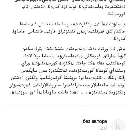
وسئنداي جاعدايلاردئ رةتتةؤ ءذشئن ساياسي-ديپلوماتيالئق
تةتئكتةردئ بةلسةندئرةك قولدانؤئ كةرةك ةكةنئن اتاپ
كورسةتتئ.
ق.ساؤدابايةأتئث پئكئرئنشة، وسئ ماقساتتا ش ئ ذ باسقا
حالئقارالئق قذرئلئمدارمةن تئعئزئراق قارئم-قاتئناس جاساؤئ
كةرةك.
«ش ئ ذ وزئنة مذشة ةلدةردئث بئشكةككة بئرلةسكةن
گؤمانيتارلئق كومةگئن ذيئمداستئرؤعا باستاما بولا الادئ.
كومةكتئث تةك ةكئ جاقتئ نةگئزدة كورسةتئلؤئنة وراي،
وسئنداي كومةك كورسةتؤدئث تةتئكتةرئ مةن سايكةس
زاثگةرلئك نةگئزدةمةلةرئ بويئنشا كونسؤلتاسيا وتكئزؤ ءذشئن
توتةنشة جاعدايلار مينيسترلئكتةرئ ساراپشئلارئنئث كةزدةسؤئن
وتكئزؤدئ ذسئنامئز»، - دةدئ قانات ساؤدابايةأ ءوز سوزئندة.
без автора
اۆتور