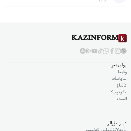
KAZINFORM
بوليمدەر
وقيعا
ساياسات
تالداۋ
ەكونوميكا
الەمدە
ءبىز تۋرالى
پايدالانۋشىلىق كەلىسىم