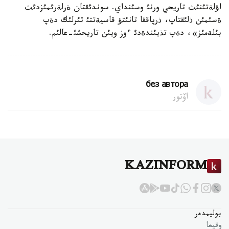
اؤلةتئنئث تاريحي ورنئ وسئنداي. سوندئقتان ةرلةرئمئزدئث
ةسئمئن ذلئقتاپ، ذرپاققا تانئتؤ قاسيةتتئ تئرلئك دةپ
بئلةمئز»، دةپ تذيئندةدئ ءوز ويئن تاريحشئ-عالئم.
без автора
اۆتور
KAZINFORM
بوليمدەر
وقيعا