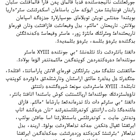
جورئعئنئث ناتيجةسئندة قذبا قالماق پةن قارا قالماقتئث سئبان
رابتان قونتايشئ مةن ايؤكة حان باستاعان اسكةرئنئث سئرءداريا
بويئندا جةثئس تويئن تويلاماق جوسپارلارئ جذزةگة اسپاعان
بولاتئن. تاريحتان ءمالئم، بذل وقيعانئث قازاقتئث وتان قورعاؤ
تاريحئنداعئ ومئرلئك ماثئزئ زور، عاسئر وقيعاسئ ةكةندئگئن
بذگئندة بئرةؤ بئلسة، بئرةؤ بئلمةيدئ.
داثقتئ باتئردئث ذلئ تئلةنشئ ءبي جونئندة ХҮІІІ عاسئر
سوثئنداعئ دةرةكتةردةن كوپتةگةن مالئمةتتةر الؤعا بولادئ.
حالئقتئث تئلةگئ مةن بئرلئگئن قورعاي الاتئن پاراساتتئ، اقئلدئ،
جئگةرلئ ةل يةلةرئ حالئق اراسئنان وتارشئلدئق داؤئردة كوپتةپ
تابئلدئ. ХҮІІІ عاسئردئث سوثعئ شيرةگئندة ذلتتئق
تاؤةلسئزدئك جولئنداعئ ارپالئستئث كوش باسئندا اتاقتئ باتئر،
داثقتئ ءبي سئرئم دات ذلئ تذرعاندئعئ بارشاعا ءمالئم. قازاق
ةلئندةگئ ذلت-ازاتتئق كوتةرئلئستةرئنة ءتان ةرةكشة اتاپ
وتةتئن جايت - كوتةرئلئس باسشئلارئنا اسا جاقئن بولئپ،
ايرئقشا ئقپال ةتكةن جةكة تذلعالاردئث بولؤئ. ارينة، بذل
تذلعالار ءبئرئنشئ كةزةكتة وزدةرئنئث جةكةلةگةن ايرئقشا