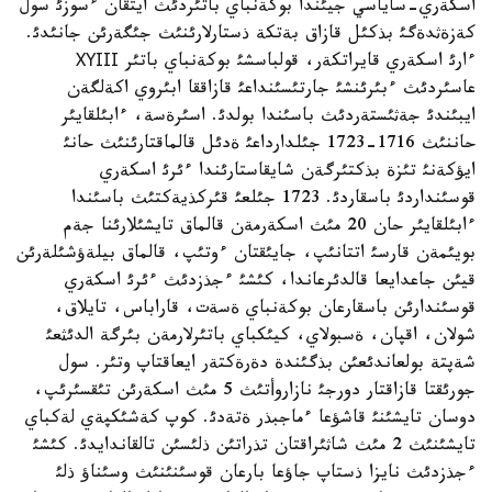
اسكةري-ساياسي جيئندا بوكةنباي باتئردئث ايتقان ءسوزئ سول
كةزةثدةگئ بذكئل قازاق بةتكة ذستارلارئنئث جئگةرئن جانئدئ.
ءارئ اسكةري قايراتكةر، قولباسشئ بوكةنباي باتئر ХҮІІІ
عاسئردئث ءبئرئنشئ جارتئسئنداعئ قازاققا ابئروي اكةلگةن
ايبئندئ جةثئستةردئث باسئندا بولدئ. اسئرةسة، ءابئلقايئر
حاننئث 1716-1723 جئلدارداعئ ةدئل قالماقتارئنئث حانئ
ايؤكةنئ تئزة بذكتئرگةن شايقاستارئندا ءئرئ اسكةري
قوسئنداردئ باسقاردئ. 1723 جئلعئ قئركذيةكتئث باسئندا
ءابئلقايئر حان 20 مئث اسكةرمةن قالماق تايشئلارئنا جةم
بويئمةن قارسئ اتتانئپ، جايئقتان ءوتئپ، قالماق بيلةؤشئلةرئن
قيئن جاعدايعا قالدئرعاندا، كئشئ ءجذزدئث ءئرئ اسكةري
قوسئندارئن باسقارعان بوكةنباي ةسةت، قاراباس، تايلاق،
شولان، اقپان، ةسبولاي، كيئكباي باتئرلارمةن بئرگة الدئثعئ
شةپتة بولعاندئعئن بذگئندة دةرةكتةر ايعاقتاپ وتئر. سول
جورئقتا قازاقتار دورجئ نازاروأتئث 5 مئث اسكةرئن تئقسئرئپ،
دوسان تايشئنئ قاشؤعا ءماجبذر ةتةدئ. كوپ كةشئكپةي لةكباي
تايشئنئث 2 مئث شاثئراقتان تذراتئن ذلئسئن تالقاندايدئ. كئشئ
ءجذزدئث نايزا ذستاپ جاؤعا بارعان قوسئنئنئث وسئناؤ ذلئ