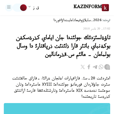
KAZINFORM
ق ز
ترەند:
2026-سايلاۋ
وقيعا
تاعايىنداۋ
اقوردا
17:02, 20 مامىر 2010
تاؤةلسئزدئك جولئندا جان اياماي كذرةسكةن
بوكةنباي باتئر قارا ذلئنئث ذرپاقتارئ دا وسال
بولماعان - عالئم س.قذرمانالين
امئردئث 20-سئ. قازاقپارات /ةلجان ةرالئ/ -قازاق حالقئنئث
سئرت جاؤلاردان قورعانؤ جولئنداعئ ХҮІІІ عاسئرداعئ وتان
سوعئسئ نةمةسة ХІХ عاسئرداعئ وتارشئلدئققا قارسئ ازاتتئق
كذرةسئ تاريحئندا