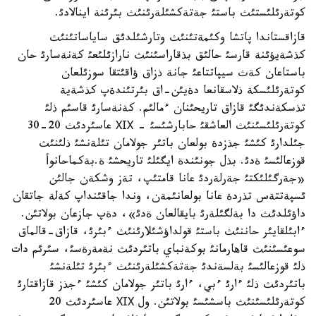
كوتةرئلئستئث باستئ جةتةكشئلةرئنئث بئرئنة اينالادئ.
قازاقستاندا پاتشا وكئمةتئنئث وتارشئلدئق ساياساتئنئث
كذشةيؤئنة قارسئ حالئق بذقاراسئنئث نارازئلئعئ كةنةسارئ حان
باستاعان كةث سيپاتتاعئ جانة ذزاق ؤاقئتقا سوزئلعان
كوتةرئلئسكة ذلاسقانعا دةيئن-اق بئرتئندةپ كذشةية
تذسكةندئگئ قازاق تاريحئنان ءمالئم. كةنةسارئ قاسئم ذلئ
كوتةرئلئسئنئث العاشقئ حابارشئسئ - ХІХ عاسئردئث 20-30
جئلدارئ كئشئ جذزدة بولعان باتئر جولامان تئلةنشئ ذلئنئث
قوزعالئسئ ةدئ. بذل جونئندة ايگئلئ تاريحشئ ة.بةكماحانوأ
«جةرگئلئكتئ جةرلةردئ عانا قامتئپ، تةز وشكةن جالئن
ئسپةتتةس تذردة عانا بولعانئمةن، وندا جاقئنداپ كةلة جاتقان
داؤئلدئث دا بةلگئلةرئ بايقالعان ةدئ»، دةپ جازعان بولاتئن.
ءابئلقايئر حاننئث باستئ قولداؤشئلارئنئث ءبئرئ، قازاق-قالماق
سوعئسئنئث قاهارمانئ بوكةنباي باتئردئث نةمةرةسئ، سئرئم دات
ذلئ قوزعالئسئ بةلسةندئ جةتةكشئلةرئنئث ءبئرئ تئلةنشئ
باتئردئث ذلئ ءارئ ءبي، ءارئ باتئر جولامان كئشئ ءجذز قازاقتارئ
كوتةرئلئسئنئث باسشئسئ بولاتئن. ول ХІХ عاسئردئث 20