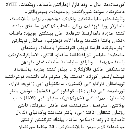
كورسةتةدئ. بذل - وتة نازار اؤداراتئن ماسةلة. ويتكةنئ، ХҮІІІ
عاسئردئث سوثعئ شيرةگئندة رةسةيدئث يمپةريالئق-
وتارشئلدئق ساياساتئنئث ولكةگة دةندةپ ةنؤئنة بايلانئستئ،
عاسئرلار بويئ ءوزئنئث رولئن ساقتاپ كةلگةن حاندئق بيلئك
كئشئ جذزدة داعدارئسقا تئرةلدئ. حان بيلئگئن جويؤدئ ماقسات
ةتكةن پاتشا ذكئمةتئ وردادا لاث تؤعئزئپ، سذلتان توپتارئن
ءبئر-بئرئنة قارسئ قويئپ قئرقئستئرا باستادئ. وسئنداي
جاعدايدا ساياسي تذراقتئلئقتئ ساقتاي الاتئن، الاساپئرانداردئث
باستئ سةبةبئ - وتارلئق ساياساتتا جاتقاندئعئن بئردةن
تذسئنگةن حالئق قالاؤلئلارئ - بيلةر كئشئ جذزدة بةلسةندئ
قيمئلدارئمةن كوزگة ءتذستئ. ولار سئرئم دات ذلئنئث توثئرةگئنة
توپتاسقان قاراتاؤ ءبي (ئسئق)، سةگئزباي ءبي (ءتورت قارا)،
تورمامبةت ءبي (باي ذلئ)، كوككوز ءبي (كةتة)، دونةن باتئر
(ماسقار)، مذرات ءبي (شةركةش)، سئپئرا ءبي (الاشا) ت.ب.
بولاتئن. اسئرةسة، سئرئمنئث ةث جاقئن سةرئگئ، تابئن
رؤئنان شئققان اتاقتئ ءبي، باتئر تئلةنشئ بوكةنباي ذلئ ةل
تاعدئرئ تارازئعا تذسكةن ساتتة بيلئك تئزگئنئن ازاتتئق
جولئنداعئ كذرةسپةن بايلانئستئرئپ، 20 جئلعا سوزئلعان