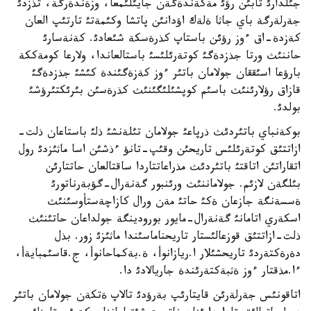
جئلدارئ تابئن رؤئ مةكةندةگةن جايئلئمعا، وزةندةرگة، تذزدئ
جةرلةرگة باي جاثا ةلةك اؤدانئن پاتشا وكئمةتئ تارتئپ العان
كةزدة-اق ءوز رؤئن باستاپ كذرةسكة شئعادئ. كةنةسارئ
حاننئث ورتا جذزدةگئ كوتةرئلئسئ باستالعاندا، ولارعا كومةككة
بارؤعا اسئققان جولامان باتئر ءوز كةزةگئندة كئشئ جذزدةگئ
قازاق رؤلارئنئث باسئم كوپشئلئگئنئث كذرةسئن بئرئكتئرؤشئ
بولدئ.
بوكةنباي باتئردئث ذرپاعئ جولامان تئلةنشئ ذلئ باستاعان ذلت-
ازاتتئق كوتةرئلئس تاريحئن وقئپ-تانؤ ءذشئن اسا ماثئزدئ رول
اتقاراتئن اتاقتئ باتئردئث مذراعاتتاردا ساقتالعان حاتتارئن
بئلگةن لازئم. جولاماننئث ورئنبور گةنةرال-گؤبةرناتورئ
ةسسةنگة جازعان ةكئ حاتئ مةن ورال كازاچةستأوسئنئث
اسكةري اتامانئ گةنةرال-مايور بورودينگة جولداعان حاتئنئث
ذلت-ازاتتئق قوزعالئستار تاريحناماسئندا ماثئزئ زور. بذل
دةرةكتةردئ تاريحشئلار ا.ريازانوأ، ة.بةكماحانوأ، ج.قاسئمبايةأ،
ءا.مذقتار ءوز ةثبةكتةرئندة جاريالادئ دا.
اتاقونئس جةرلةرئن قايتارئپ بةرؤدئ تالاپ ةتكةن جولامان باتئر