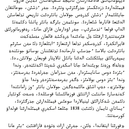
ديپلوماتيالئق قادامدارئنان ناتيجة شئقپاعاننان كةيئن قارؤلئ
قيمئلداردئ ذزدئكسئز جذرگئزئپ وتئردئ. جةر ءذشئن، جوعالتقان
جايئلئمدار ءذشئن كذرةس جولامان باتئردئث تاريحي تذلعاسئن
الدئثعئ قاتارعا شئعاردئ. سونئمةن بئرگة باتئر پاتشا ذكئمةتئ
الداپ قولعا ءتذسئرئپ، جةر اؤدارعان قازاق حانئ، رةفورماتورلئق
قئزمةتتةرئ ارقئلئ ةل جادئندا ةرةكشة قالعان مةملةكةت
قايراتكةرئ، كذرةسكةر تذلعا ارئنعازئ ءابئلعازئ ذلئ مةن سئرئم
باتئردئث بالاسئ ءجذسئپ تارحاندئ تذتقئننان بوساتؤ جونئندة
يمپةريالئق بيلئكتئث الدئنا باتئل تالاپتار قويعان بولاتئن-دئ.
«ةلةك وزةنئ بويئنداعئ جاثا اسكةري شةپتئ اكةتئثدةر. وندا
ءبئزدئ دوس سانايسئزدار. مةن سذراعان جةرلةردئ بةرسةثئز،
وندا ءبئز دوس بولامئز، ةگةر بةرمةسةثئزدةر وندا جاؤ
بولامئز»، دةپ اشئق مالئمدةگةن جولامان باتئر ءوز زامانئندا
كةنةسارئ حاننئث ازاتتئق قوزعالئسئنا قوسئلدئ، ةسةت كوتئبار
ذلئمةن شةكارالئق لينيالاردا سوعئس قيمئلدارئن جذرگئزدئ،
ءيساتاي تايمان ذلئنئث 1838 جئلعئ اسكةري قيمئلدارئنا قولداؤ
كورسةتتئ.
«قورئتا ايتقاندا، ةلئن، جةرئن ازات ةتؤدة قازاقتئث ءبئر عانا