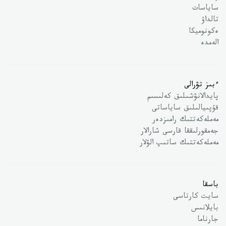
ساياسات
تالداۋ
ەكونوميكا
الەمدە
ءبىز تۋرالى
پايدالانۋشىلىق كەلىسىم
قۇپىيالىلىق ساياساتى
مەملەكەتتىك رامىزدەر
جەمقورلىققا قارسى شارالار
مەملەكەتتىك ساتىپ الۋلار
باسقا
سايت كارتاسى
بايلانىس
جارناما