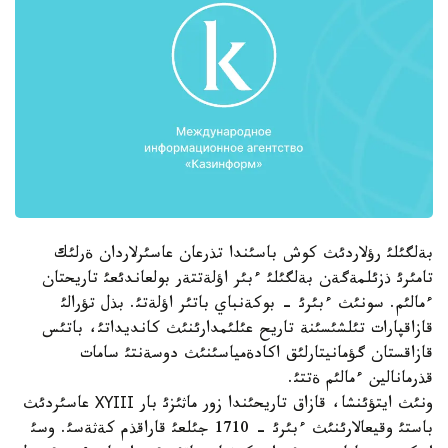
بةلگئلئ رؤلاردئث كوش باسئندا تذرعان عاسئرلاردان ةرلئك
تامئرئ ذزئلمةگةن بةلگئلئ ءبئر اؤلةتتةر بولعاندئعئ تاريحتان
ءمالئم. سونئث ءبئرئ - بوكةنباي باتئر اؤلةتئ. بذل تؤرالئ
قازاقپارات تئلشئسئنة تاريح عئلئمدارئنئث كانديداتئ، باتئس
قازاقستان گؤمانيتارلئق اكادةمياسئنئث دوسةنتئ سامات
قذرمانالين ءمالئم ةتتئ.
ونئث ايتؤئنشا، قازاق تاريحئندا زور ماثئزئ بار ХҮІІІ عاسئردئث
باستئ وقيعالارئنئث ءبئرئ - 1710 جئلعئ قاراقذم كةثةسئ. وسئ