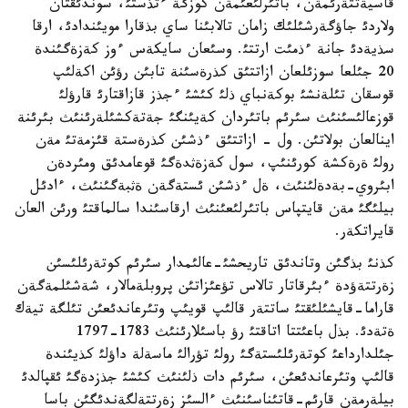
قاسيةتتةرئمةن، باتئرلئعئمةن كوزگة ءتذستئ، سوندئقتان
ولاردئ جاؤگةرشئلئك زامان تالابئنا ساي بذقارا مويئندادئ، ارقا
سذيةدئ جانة ءذمئت ارتتئ. وسئعان سايكةس ءوز كةزةگئندة
20 جئلعا سوزئلعان ازاتتئق كذرةسئنة تابئن رؤئن اكةلئپ
قوسقان تئلةنشئ بوكةنباي ذلئ كئشئ ءجذز قازاقتارئ قارؤلئ
قوزعالئسئنئث سئرئم باتئردان كةيئنگئ جةتةكشئلةرئنئث بئرئنة
اينالعان بولاتئن. ول - ازاتتئق ءذشئن كذرةستة قئزمةتئ مةن
رولئ ةرةكشة كورئنئپ، سول كةزةثدةگئ قوعامدئق ومئردةن
ابئروي-بةدةلئنئث، ةل ءذشئن ئستةگةن ةثبةگئنئث، ءادئل
بيلئگئ مةن قايتپاس باتئرلئعئنئث ارقاسئندا سالماقتئ ورئن العان
قايراتكةر.
كذنئ بذگئن وتاندئق تاريحشئ-عالئمدار سئرئم كوتةرئلئسئن
زةرتتةؤدة ءبئرقاتار تالاس تؤعئزاتئن پروبلةمالار، شةشئلمةگةن
قاراما-قايشئلئقتئ ساتتةر قالئپ قويئپ وتئرعاندئعئن تئلگة تيةك
ةتةدئ. بذل باعئتتا اتاقتئ رؤ باسئلارئنئث 1783-1797
جئلدارداعئ كوتةرئلئستةگئ رولئ تؤرالئ ماسةلة داؤلئ كذيئندة
قالئپ وتئرعاندئعئن، سئرئم دات ذلئنئث كئشئ جذزدةگئ ئقپالدئ
بيلةرمةن قارئم-قاتئناسئنئث ءالسئز زةرتتةلگةندئگئن باسا