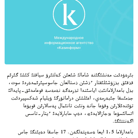
بئرةؤدئث مةنشئگئنة شامالئ شئعئن كةلتئرؤ سياقتئ كئشئ گئرئم
قذقئق بذزؤشئلئقتار ءذشئن ذستالعان جاسوسپئرئمدةردئ سوت،
بذل باعدارلامانئث اياسئندا تذرمةگة نةمةسة قوعامدئق-پايدالئ
جذمئسقا جئبةرمةي، اعئلشئن دراماتؤرگئ ؤيليام شةكسپيردئث
تؤئندئلارئن وقؤعا جانة ونئث تانئمال پةسالارئن قويؤعا
اتسالئسؤعا «جازالايدئ»، دةپ حابارلايدئ ءيتار-تاسس
اگةنتتئگئ.
باعدارلاما 1،5 ايعا ةسةپتةلگةن. 17 جاسقا دةيئنگئ جاس