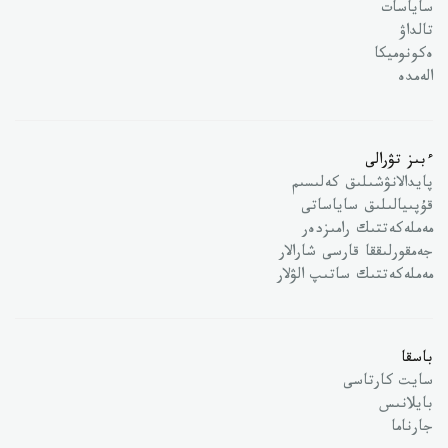
ساياسات
تالداۋ
ەكونوميكا
الەمدە
ءبىز تۋرالى
پايدالانۋشىلىق كەلىسىم
قۇپىيالىلىق ساياساتى
مەملەكەتتىك رامىزدەر
جەمقورلىققا قارسى شارالار
مەملەكەتتىك ساتىپ الۋلار
باسقا
سايت كارتاسى
بايلانىس
جارناما