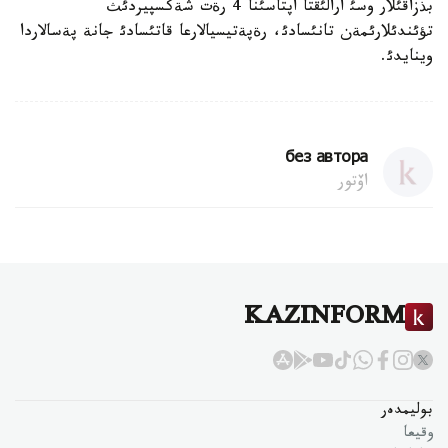
بذزاقئلار وسئ ارالئقتا اپتاسئنا 4 رةت شةكسپيردئث
تؤئندئلارئمةن تانئسادئ، رةپةتيسيالارعا قاتئسادئ جانة پةسالاردا
وينايدئ.
без автора
اۆتور
KAZINFORM
بوليمدەر
وقيعا