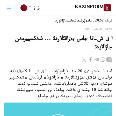
KAZINFORM
ق ز
ترەند:
2026-سايلاۋ
وقيعا
تاعايىنداۋ
اقوردا
08:59, 20 مامىر 2010
ا ق ش-تا جاس بذزاقئلاردئ ... شةكسپيرمةن
جازالايدئ
استانا. مامئردئث 20 سئ. قازاقپارات - ا ق ش-تا كامةلةتكة
تولماعان قذقئق بذزؤشئلاردئ «جازالاؤعا» ارنالعان «شةكسپير
سوتتا» دةپ اتالاتئن باعدارلامانئث جذمئس ئستةپ كةلة
جاتقانئنا 10 جئلداي ؤاقئت بولدئ. توبةلةسؤ، سپيرتتئك
ئشئمدئك ءئشؤ، ذساق-تذيةك ذرلئق جاساؤ