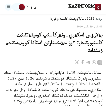
KAZINFORM
ق ز
ترەند:
2026-سايلاۋ
وقيعا
تاعايىنداۋ
اقوردا
19:09, 19 مامىر 2010
بةلارؤس اسكةري-ونةركاسئپ كوميتةتئنئث
كاسئپورئندارئ ءوز جذمئستارئن استانا كورمةسئندة
ذسئنادئ
استانا. مامئردئث 19-ئ. قازاقپارات - بةلارؤستئث مةملةكةتتئك
اسكةري-ونةركاسئپتئك كوميتةتئ مامئردئث 26-ئ مةن 29-ئ
ارالئعئندا استانادا وتةتئن І حالئقارالئق قارؤ-جاراق جانة
اسكةري-تةحنيكالئق مذلئك كورمةسئنة قاتئسادئ. بذل تؤرالئ ب
ة ل ت ا تئلشئسئنة مةملةكةتتئك اسكةري-ونةركاسئپتئك
كوميتةتتئث اقپاراتتاندئرؤ جانة قوعاممةن بايلانئس وكئلئ