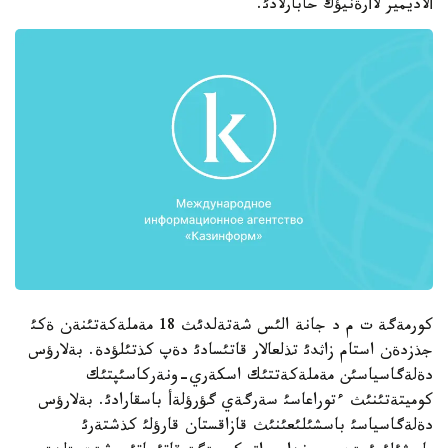
ألاديمير لاأرةنيؤك حابارلادئ.
كورمةگة ت م د جانة الئس شةتةلدئث 18 مةملةكةتئنةن ةكئ
جذزدةن استام زاثدئ تذلعالار قاتئسادئ دةپ كذتئلؤدة. بةلارؤس
دةلةگاسياسئن مةملةكةتتئك اسكةري-ونةركاسئپتئك
كوميتةتئنئث ءتوراعاسئ سةرگةي گؤرؤلةأ باسقارادئ. بةلارؤس
دةلةگاسياسئ باسشئلئعئنئث قازاقستان قارؤلئ كذشتةرئ