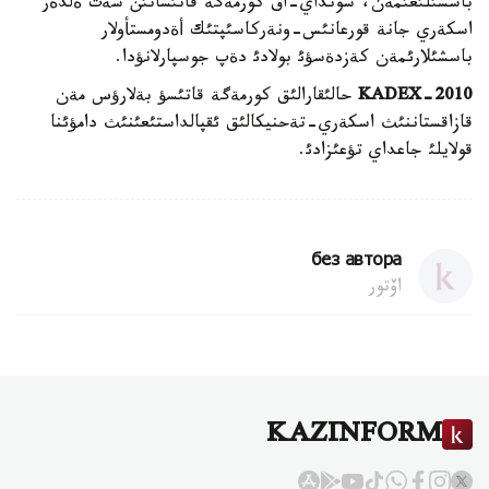
باسشئلئعئمةن، سونداي-اق كورمةگة قاتئساتئن شةت ةلدةر
اسكةري جانة قورعانئس-ونةركاسئپتئك أةدومستأولار
باسشئلارئمةن كةزدةسؤئ بولادئ دةپ جوسپارلانؤدا.
KADEX-2010
حالئقارالئق كورمةگة قاتئسؤ بةلارؤس مةن
قازاقستاننئث اسكةري-تةحنيكالئق ئقپالداستئعئنئث دامؤئنا
قولايلئ جاعداي تؤعئزادئ.
без автора
اۆتور
KAZINFORM