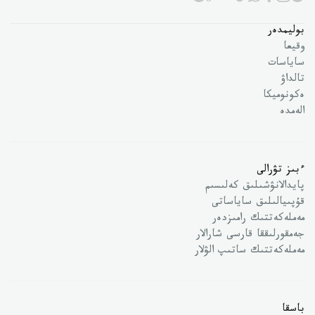
بوليمدەر
وقيعا
ساياسات
تالداۋ
ەكونوميكا
الەمدە
ءبىز تۋرالى
پايدالانۋشىلىق كەلىسىم
قۇپىيالىلىق ساياساتى
مەملەكەتتىك رامىزدەر
جەمقورلىققا قارسى شارالار
مەملەكەتتىك ساتىپ الۋلار
باسقا