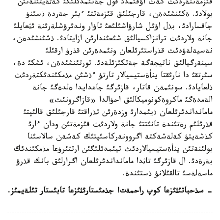
قئزمةتتةردئث كةث اؤقئمدئ قول جةتئمدئلئگئ كةثةيتئلةتئن
بولادئ. ةكئنشئدةن، قارجئلئق قئزمةتتئ ءبئر جةردة ذسئنؤ
جاقسارادئ، بذل اؤئل شارؤاشئلئعئ تاؤار وندئرؤشلةرئنة ئثعايلئ
جانة ولاردئث ترانزاكسيالئق شئعئندارئن ازايتادئ. ذشئنشئدةن،
نةسيةلةؤدئث قذراستئرئلعان ونئمدةرئن قذرؤ ارقئلئ
سينةرگيالئق ناتيجةگة جةتكئزئلةدئ. تورتئنشئدةن، ئشكئ دة،
سئرتقئ دا نارئقتا ينأةستيسيالار تارتؤ ءذشئن مذمكئندئكتةردئث
ذلعايادئ. سونئمةن قاتار، قازئرگئ جاعدايدا ةلدةگئ جانة
الةمدةگئ ماكروةكونوميكالئق احؤالدا «قازاگرونئث»
مامانداندئرئلعان ذيئمدارئ وزدةرئن تذراقتئ قارجئلئق قالئپتئ
قذرئلئم رةتئندة تانئتتئ جانة ولاردئث قئزمةتئن ودان ءارئ
كذشةيتؤ كةلةشةكتة اگروونةركاسئپتئك كةشةن سالاسئنا
بولئنةتئن ينأةستيسيالاردئث تيئمدئلئگئن ارتتئرؤعا مذمكئندئك
بةرةدئ. ال قازئرگئ تاثدا مامانداندئرئلعان اگرارلئق بانك قذرؤ
ماسةلةسئ تالقئلانؤ ذستئندة.
- سذحباتئثئزعا كوپ راحمةت! جذمئستارئثئزعا تابئستار تئلةيمئز.