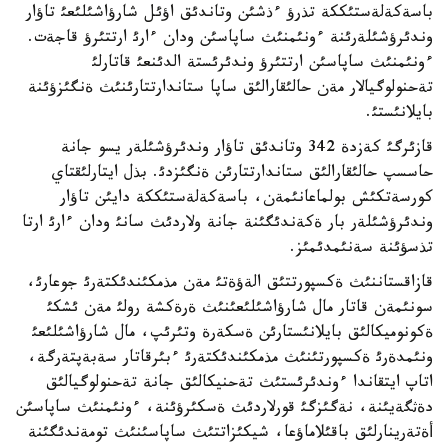
باسةكةلةستئككة تذرؤ ءذشئن وتاندئق اؤئل شارؤاشئلئعئ تاؤار
وندئرؤشئلةرئنة ءونئمنئث ساپاسئن ودان ءارئ ارتتئرؤ قاجةت.
ءونئمنئث ساپاسئن ارتتئرؤ وندئرئستة الدئنعئ قاتارلئ
تةحنولوگيالار مةن حالئقارالئق ساپا ستاندارتتارئنئث ةنگئزؤئنة
بايلانئستئ.
قازئرگئ كةزدة 342 وتاندئق تاؤار وندئرؤشئلةر يسو جانة
حاسسپ حالئقارالئق ستاندارتتارئن ةنگئزدئ. بذل ايتارلئقتاي
كورسةتكئش بولماعانئمةن، باسةكةلةستئككة دايئن تاؤار
وندئرؤشئلةر بار ةكةندئگئنة جانة ولاردئث سانئ ودان ءارئ ارتا
تذسؤئنة سةنئمدئمئز.
قازاقستاننئث ةكسپورتتئق الةؤةتئ مةن مذمكئندئكتةرئ جوعارئ،
سونئمةن قاتار مال شارؤاشئلئعئنئث ةرةكشة رولئ مةن ئشكئ
ةكونوميكالئق بايلانئستارئن ةسكةرة وتئرئپ، مال شارؤاشئلئعئ
ونئمدةرئ ةكسپورتئنئث مذمكئندئكتةرئ ءبئرقاتار سةبةپتةرگة،
اتاپ ايتقاندا ءوندئرئستئث تةحنيكالئق جانة تةحنولوگيالئق
دةثگةيئنة، نةگئزگئ قورلاردئث ةسكئرؤئنة، ءونئمنئث ساپاسئن
أةتةرينارلئق باقئلاماؤعا، شيكئزاتتئث ساپاسئنئث تومةندئگئنة