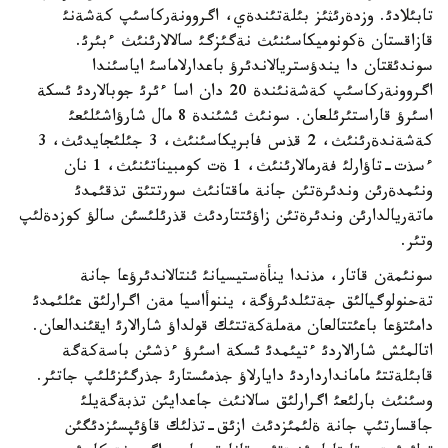
تابئلادئ. وزدةرئثئز بئلةتئندةي، اگروونةركاسئپ كةشةنئ
قازاقستان ةكونوميكاسئنئث نةگئزگئ سالالارئنئث ءبئرئ.
سوندئقتان دا يندؤستريالاندئرؤ باعدارلاماسئ اياسئندا
اگروونةركاسئپ كةشةنئندة 20 دان اسا ءئرئ جوبالاردئ ئسكة
اسئرؤ قاراستئرئلعان. سونئث ئشئندة 8 مال شارؤاشئلئعئ
كةشةندةرئنئث، 2 قذس فابريكاسئنئث، 3 جئلئجايدئث، 3
ءسذت-تاؤارلئ فةرمالارئنئث، 1 ةت كومبيناتئنئث، 1 نان
ونئمدةرئن وندئرةتئن جانة ماقتانئث سورتتئق تذقئمدئ
ماتةريالدارئن وندئرةتئن زاؤئتتاردئث قذرئلئسئن سالؤ كوزدةلئپ
وتئر.
سونئمةن قاتار، مذندا ينأةستيسيانئ ئنتالاندئرؤعا جانة
تةحنولوگيالئق جةتئلدئرؤگة، يننوأاسيا مةن اگرارلئق عئلئمدئ
دامئتؤعا باعئتتالعان مةملةكةتتئك قولداؤ شارالارئ ايقئندالعان.
اتالمئش شارالاردئ ءتيئمدئ ئسكة اسئرؤ ءذشئن باسةكةگة
قابئلةتتئ ماماندارداردئ دايارلاؤ جذمئستارئ جذرگئزئلئپ جاتئر.
وسئنئث بارلئعئ اگرارلئق سالانئث جاعدايئن تذبةگةيلئ
جاقسارتئپ جانة ةلئمئزدئث ازئق-تذلئك قاؤئپسئزدئگئن