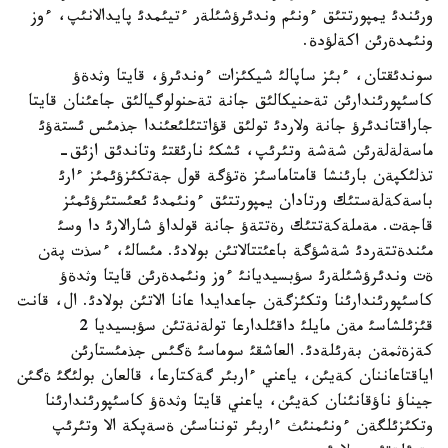
ورئندئ يمپورتتئق ءونئم وندئرؤشئلةر ءتيئمدئ پايدالانئپ، ءوز
ونئمدةرئن اكةلؤدة.
سوندئقتان، ءبئز ساپالئ شيكئزات ءوندئرؤ، قايتا وثدةؤ
كاسئپورئندارئن تةحنيكالئق جانة تةحنولوگيالئق جاعئنان قايتا
جاراقتاندئرؤ جانة ولاردئ تولئق قؤاتتئلئعئندا جذمئس ئستةؤئ
ماسةلةلةرئن شةشة وتئرئپ، ئشكئ نارئقتئ وتاندئق ازئق-
تذلئكپةن بارئنشا قامتاماسئز ةتؤگة قول جةتكئزؤئمئز ءارئ
باسةكةلةستئك ورتادان يمپورتتئق ءونئمدئ ئعئستئرؤئمئز
قاجةت. مةملةكةتتئك رةتتةؤ جانة قولداؤ شارالارئ دا وسئ
مئندةتتةردئ شةشؤگة باعئتتالاتئن بولادئ. مئسالئ، ءسذت پةن
ةت وندئرؤشئلةرئ سؤبسيديانئ ءوز ونئمدةرئن قايتا وثدةؤ
كاسئپورئندارئنا وتكئزگةن جاعدايدا عانا الاتئن بولادئ. ال، قانت
قئزئلشاسئ مةن مايلئ داقئلدارعا تولةنةتئن سؤبسيديا 2
كةزةثمةن بةرئلةدئ. العاشقئ سوماسئ ةگئس جذمئستارئن
اياقتاعاننان كةيئن، ياعني ءاربئر گةكتارعا، قالعان بولئگئ ةگئن
جيناؤ ناؤقانئنان كةيئن، ياعني قايتا وثدةؤ كاسئپورئندارئنا
وتكئزئلگةن ءونئمنئث ءاربئر تونناسئن ةسةپكة الا وتئرئپ