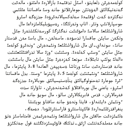
كولةمدةرئن ذلعايتؤ، اسئل تذقئمدئ بازالاردئ دامئتؤ، مالدئث
گةنةتيكالئق الةؤةتئن جوعارئلاتؤ جانة وسئ ماقساتتا عئلئمي
نةگئزدة كةث اؤقئمدئ سةلةكسيالاندئرؤدئ جذزةگة اسئرؤ
جوسپارلانئپ وتئر. اتاپ وتةرلئگئ، رةسپؤبليكامئزداعئ مال
شارؤاشئلئعئ سالاسئ دامؤئنئث نةگئزگئ كورسةتكئشتةرئ جئل
وتكةن سايئن جاقسارا تذسؤدة. ماسةلةن، مال باسئ مةن قذستار
سانئ، سونداي-اق مال شارؤاشئلئعئ ونئمدةرئن ءوندئرؤ كولةمئ
جئل سايئن ءوسئپ كةلةدئ. وسئنئث ءوزئ سالا تذراقتئلئعئنئث
دالةلئ بولئپ تابئلادئ. سوثعئ كةزدةرئ جئل سايئن مال باسئنئث
جانة قذستاردئث سانئ ورتاشا ةسةپپةن العاندا 3،8 پايئزعا، مال
شارؤاشئلئعئ ءونئمئنئث كولةمئ 3،5 پايئزعا ءوستئ. بذل ماقساتتا
ءئرئ جوعارئ تةحنولوگيالئق ينأةستيسيالئق جوبالاردئ جذزةگة
اسئرؤ، ياعني مال بورداقئلاؤ كةشةندةرئن، تاؤارلئ سذت
فةرمالارئن، قذس فابريكالارئن سالؤ، مال سويؤ جانة مال
ءونئمئن دايئنداؤ، قايتا وثدةؤ جانة ساقتاؤ بويئنشا
ينفراقذرئلئمداردئ قالئپتاستئرؤ قاراستئرئلؤدا. دةمةك،
ةلئمئزدئث حالقئن مال شارؤاشئلئعئ ونئمدةرئمةن قامتاماسئز ةتؤ
جانة مةملةكةتتئث ازئق-تذلئك قاؤئپسئزدئگئنة قول جةتكئزؤ