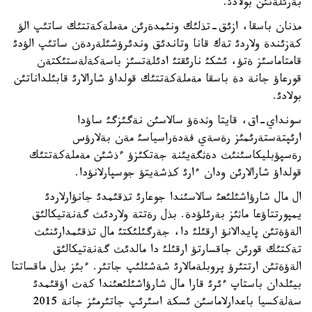
بةرئلةتئن بولادئ.
مذنان باسقا، ازئق-تذلئك ونئمدةرئن مةملةكةتتئك ساتئپ الؤ
كةزئندة ولاردئ تةك قانا وتاندئق وندئرؤشئلةردةن ساتئپ الؤدئ
قامتاماسئز ةتؤ، ئشكئ نارئقتئ ادئلةتسئز باسةكةلةستئكتةن
قورعاؤ جانة دة باسقا مةملةكةتتئك قولداؤ شارالارئ قابئلداناتئن
بولادئ.
سونداي-اق، قايتا وثدةؤ سالاسئن نةگئزگئ ساؤدا
ارئپتةستةرئمئز رةسةي فةدةراسياسئ مةن بةلارؤس
رةسپؤبليكاسئنئث دةثگةيئنة جةتكئزؤ ءذشئن مةملةكةتتئك
قولداؤ شارالارئن ودان ءارئ كذشةيتؤ جوسپارلانؤدا.
ال مال شارؤاشئلئعئ سالاسئندا جوعارئ تذقئمدئ جانؤارلاردئ
يمپورتتاؤعا ماثئز بةرئلؤدة. بذل رةتتة ولاردئث گةنةتيكالئق
الةؤةتئن پايدالانؤ ارقئلئ دا، جةرگئلئكتئ مال تذقئمدارئنئث
تةكتئك قورئن جاقسارتؤ ارقئلئ دا مالدئث گةنةتيكالئق
الةؤةتئن ارتتئرؤ پروبلةمالارئ شةشئلئپ جاتئر. ءبئز بذل ماقساتتا
بيئلدان باستاپ ءئرئ قارا مال شارؤاشئلئعئندا كةث اؤقئمدئ
سةلةكسيا باعدارلاماسئن ئسكة اسئرئپ جاتئرمئز جانة 2015