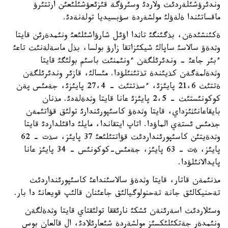
وندئرؤشئلةردئث ولاردئ وسئرؤگة قئزئعؤشئلئعئن ارتتئرؤ
ماقساتئندا ةلةؤلئ مولشةردة سؤبسيديا تولةنةدئ.
ةكئنشئدةن، بذگئنگئ تاثدا اؤئل شارؤاشئلئعئ ونئمدةرئن قايتا
وثدةؤ سالاسئ ساپالئ شيكئزاتقا زارؤ بولسا، بذل ماسةلةنئث تاعئ
ءبئر جاعئ - وندئرئلگةن ءونئمنئث باسئم بولئگئ قايتا
وثدةلمةگةن كذيئندة تذتئنئلؤدا. مئسالئ، قازئر وندئرئلگةن
ةتتئث 21،6 پايئزئ، ءسذتتئث - 27،4 پايئزئ، جةمئس پةن
كوكونئستئث - 2،5 پايئزئ عانا قايتا وثدةلةدئ. مذنان
بايقاعانئثئزداي، قايتا وثدةؤ كاسئپورئندارئ تولئق قؤاتئمةن
جذمئس ئستةي الماؤدا. اتاپ ايتقاندا، مايلئ داقئلداردئ قايتا
وثدةيتئن كاسئپورئنداردئث قؤاتتئلئعئ 37 پايئز، سذت - 62
پايئز، ةت - 63 پايئز، جةمئس-كوكونئس - 34 پايئز عانا
پايدالانئلؤدا.
مذنئمةن قاتار، قايتا وثدةؤ سالاسئنداعئ كاسئپورئنداردئث
تةحنيكالئق جانة تةحنولوگيالئق جاعئنان قالئپ قويعانئ دا بار.
وسئلاردئث اسةرئنةن ئشكئ نارئققا تولئقتاي قايتا وثدةلگةن
ونئمدةر جةتكئلئكسئز مولشةردة شئعارئلادئ، ال قالعان بوس