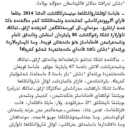
ءذشئن تذراقتئ نةگئز قالئپتاسقان دةؤگة بولادئ.
- ةلباسئ اؤئلشارؤاشئلئعئ مينيسترلئگئنئث الدئنا 2014 جئلعا
قاراي اگروونةركاسئپ كةشةندة ونئمدئلئكتئ كةم دةگةندة ةكئ
ةسة ارتتئرؤ، سونداي-اق كورسةتئلگةن كةزةثدة ازئق-تذلئك
تاؤارلارئ ئشكئ رئنوگئنئث 80 پايئزدان استامئن وتاندئق تاعام
ونئمدةرئمةن قامتاماسئز ةتؤ مئندةتئن قويدئ. وسئ تاپسئرمالاردئ
ورئنداؤ ءذشئن ناقتئ قانداي مئندةتتةردئ شةشؤ كةرةك؟
- بذگئندة ئشكئ تذتئنؤ نارئعئنداعئ وتاندئق ازئق-تذلئك
ونئمدةرئنئث الاتئن ذلةسئ 67 پايئزعا جؤئق. ةلباسئ قويعان
مئندةتتةردئ ورئنداؤ ءذشئن ءبئز باستئ 2 ماسةلةنئ شةشؤئمئز
كةرةك. بئرئنشئدةن، قازئر ةلئمئزدئث اؤئل شارؤاشئلئعئ
سالاسئ ئشكئ نارئقتئث سذرانئسئن نةگئزگئ ازئق-تذلئك تذرلةرئ
بويئنشا تولئقتاي قامتاماسئز ةتكةنئمةن، كةيبئر ونئمدةر
بويئنشا تاپشئلئق ءالئ سةزئلؤدة. ولار: مايلئ داقئلدار، قانت
قئزئلشاسئ، قذس ةتئ، جةمئس-جيدةكتةر مةن ةرتة پئسةتئن
كوكونئستةر. وسئ جةتئسپةؤشئلئكتئ جويؤ قاجةت. سوندئقتان
وسئ داقئلدارعا باسئمدئق بةرئلئپ، اؤئل شارؤاشئلئعئ تاؤارئن