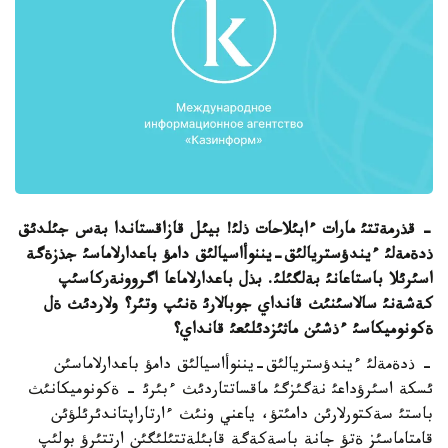
- قذرمةتتئ مارات ءابئلاحات ذلئ! بيئل قازاقستاندا بةس جئلدئق
ذدةمةلئ ءيندؤستريالئق-يننوأاسيالئق دامؤ باعدارلاماسئ جذزةگة
اسئرئلا باستاعانئ بةلگئلئ. بذل باعدارلاماعا اگروونةركاسئپ
كةشةنئ سالاسئنئث قانداي جوبالارئ ةنئپ وتئر؟ ولاردئث ةل
ةكونوميكاسئ ءذشئن ماثئزدئلئعئ قانداي؟
- ذدةمةلئ ءيندؤستريالئق-يننوأاسيالئق دامؤ باعدارلاماسئن
ئسكة اسئرؤداعئ نةگئزگئ ماقساتتاردئث ءبئرئ - ةكونوميكانئث
باستئ سةكتورلارئن دامئتؤ، ياعني ونئث ءارتاراپتاندئرئلؤئن
قامتاماسئز ةتؤ جانة باسةكةگة قابئلةتتئلئگئن ارتتئرؤ بولئپ