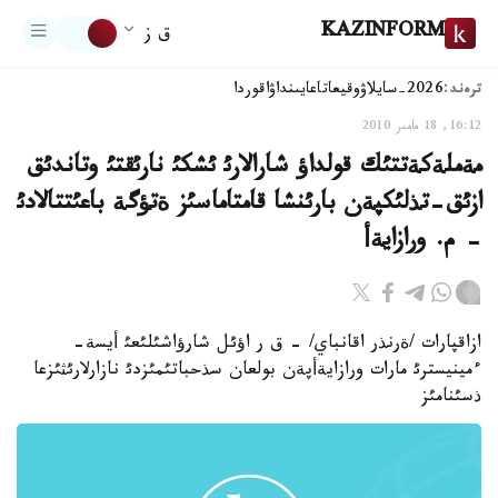
KAZINFORM
ق ز
ترەند:
2026-سايلاۋ
وقيعا
تاعايىنداۋ
اقوردا
16:12, 18 مامىر 2010
مةملةكةتتئك قولداؤ شارالارئ ئشكئ نارئقتئ وتاندئق
ازئق-تذلئكپةن بارئنشا قامتاماسئز ةتؤگة باعئتتالادئ
- م. ورازايةأ
ازاقپارات /ةرنذر اقانباي/ - ق ر اؤئل شارؤاشئلئعئ أيسة-
ءمينيسترئ مارات ورازايةأپةن بولعان سذحباتئمئزدئ نازارلارئثئزعا
ذسئنامئز