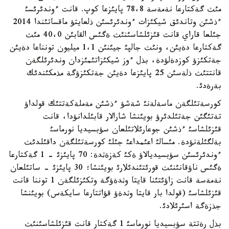
مئث گةكتارعا نةمةسة 78،8 پايئزعا كوپ. قانت ءوندئرئسئ
ءذشئن وتاندئق شيكئزات ءوندئرئسئن ذلعايتؤ ماقساتئندا 2014
جئلعا قاراي قانت قئزئلشاسئنئث ةگئس القابئن 40،0 مئث
گةكتارعا دةيئن، ونئث جالپئ جيئنئن 1،1 ميليون تونناعا دةيئن
جةتكئزؤ كوزدةلؤدة، بذل ءوز شيكئزاتئمئزدان وندئرئلگةن
قانتتئث ذلةسئن 25 پايئزعا دةيئن جةتكئزؤگة مذمكئندئك
بةرةدئ.
كورسةتئلگةن ماسةلةنئ شةشؤ ءذشئن مةملةكةتتئك قولداؤ
تةتئگئن جةتئلدئرؤ بويئنشا شارالار قابئلدانؤدا، قانت
قئزئلشاسئ ءذشئن جوعارئلاتئلعان سؤبسيديا نورماسئ
بةلگئلةنؤدة. مئسالئ اعئمداعئ جئلئ كورسةتئلگةن داقئلدئث
ءوندئرئسئن سؤبسيديالاؤ ةكئ كةزةثدة: 70 پايئزئ - 1 گةكتارعا
ةگئس ناؤقانئنئث قورئتئندئلارئ بويئنشا؛ 30 پايئزئ - ساتئلعان
نةمةسة قانت زاؤئتئنا قايتا وثدةؤگة وتكئزئلگةن 1 توننا قانت
قئزئلشاسئ (قولدا بار قايتا وثدةؤ قؤاتتارعا سايكةس) بويئنشا
جذزةگة اسئرئلادئ.
بذل رةتتة سؤبسيديا نورماسئ 1 گةكتار قانت قئزئلشاسئنئث