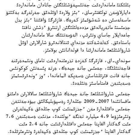
بئلئكتئ مامانداردئث جةتئسپةؤشئلئگئن جاثادان مامانداردئ
دايارلاؤمةن تولئقتئرساق، ءبئز ولاردئ اؤئلدئق جةرلةرگة بةكئتؤ
ماسةلةسئن دة شةشؤئمئز كةرةك. قازئرگئ ؤاقئتتا ءبئز بذل
جذمئستئ ماتةريالدئق مذددةلئلئگئن ارتتئرؤ ءذشئن ناقتئ
جاعدايلار جاساي وتئرئپ، الةؤمةتتئك سالا ماماندارئنان
باستادئق. كةلةشةكتة مذنداي ئنتالاندئرؤ شارالارئن اؤئل
شارؤاشئلئعئ ماماندارئنا دا قولداناتئن بولامئز.
سونداي-اق، قازئرگئ كةزدة تذرعئنداردئث تاماق ونئمدةرئنة
قاجةتتئلئگئ، جةمئس جانة جيدةك، ةرتة پئسةتئن كوكونئس
جانة قانت قئزئلشاسئن ةسةپكة الماعاندا، ءوز ءوندئرئسئمئز
ةسةبئنةن قامتاماسئز ةتئلةدئ.
جةمئس شارؤاشئلئعئ جانة جيدةك شارؤاشئلئعئ سالالارئن دامئتؤ
ماقساتئندا 2007-2009 جئلدارئ رةسپؤبليكالئق بيؤدجةتتةن
جةمئس داقئلدارئ مةن ءجذزئمنئث كوپ جئلدئق ةكپةلةرئن
وتئرعئزؤعا 4،9 ميليارد تةثگة ءبولئندئ، مذنئث ةسةبئنةن 7،6
مئث گةكتار القاپتا جةمئس داقئلدارئنئث جانة 2،4 مئث
گةكتار القاپتا ءجذزئمنئث كوپ جئلدئق ةكپةلةرئ وتئرعئزئلدئ.