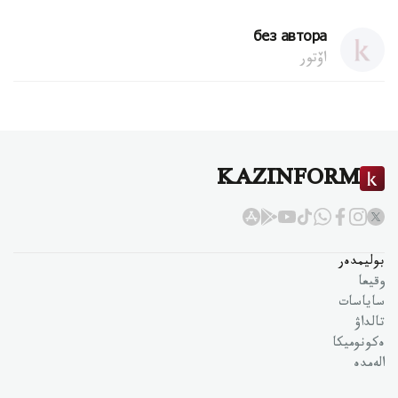
без автора
اۆتور
KAZINFORM
بوليمدەر
وقيعا
ساياسات
تالداۋ
ەكونوميكا
الەمدە