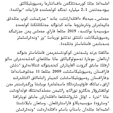
اعئمداعئ جئلئ كورسةتئلگةن ماقساتتارعا رةسپؤبليكالئق
بيؤدجةتتةن 2،1 ميليارد تةثگة كولةمئندة قاراجات ءبولئندئ.
جةمئس-جيدةك داقئلدارئنئث جانة ءجذزئمنئث كوپ جئلدئق
ةكپةلةرئن وتئرعئزؤعا جانة كذتؤگة جةتكئلئكتئ كولةمدة
سؤبسيديا بولئنسة، 2019 جئلعا قاراي جةمئس پةن جذزئمگة
رةسپؤبليكانئث ذلتتئق تذتئنؤ نورماسئ ءوز ءوندئرئسئمئز
ةسةبئنةن قامتاماسئز ةتئلةدئ.
حالئقتئ ةرتة پئسةتةن كوكونئستةرمةن قامتاماسئز ةتؤگة
ارنالعان جوعارئ تةحنولوگيالئق جاثا جئلئجاي كةشةندةرئن سالؤ
ارقئلئ جابئق گرؤنت القاپتارئن كةثةيتؤگة ئنتالاندئرؤ ءذشئن
قازاقستان رةسپؤبليكاسئنئث 2009 جئلعئ 11 جةلتوقسانداعئ
«قازاقستان رةسپؤبليكاسئنئث كةيبئر زاثنامالئق اكتئلةرئنة
ازئق-تذلئك قاؤئپسئزدئگئ ماسةلةلةرئ بويئنشا وزگةرئستةر مةن
تولئقتئرؤلار ةنگئزؤ تؤرالئ» زاثئمةن مةملةكةتتئك قولداؤدئث
جاثا ءتذرئ - اؤئل شارؤاشئلئعئ داقئلدارئن جابئق توپئراقتا
ءوسئرؤدئ سؤبسيديالاؤ قاراستئرئلعان. وسئعان بايلانئستئ
اعئمداعئ جئلدان باستاپ باسئم داقئلداردئث ءوندئرئسئن