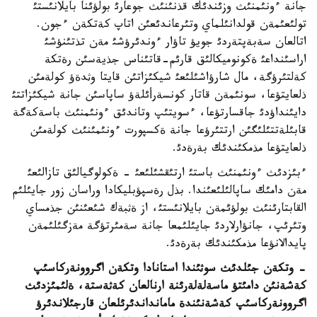
جانة ءونئمنئث وزئندئك قذنئنئث جوعارئ بولؤئنا بايلانئستئ
تولئعئمةن قولدانئلماي وتئرعاندئعئن اتاپ كةتكةن ءجون.
اتالعان سةبةپتةردئ جويؤ تاؤار ءوندئرؤشئ مةن تذتئنؤشئ
اراسئنداعئ ةكونوميكالئق قارئم-قاتئناس جذيةسئن رةتكة
كةلتئرؤگة، مال شارؤاشئلئعئ شيكئزاتئن قايتا وثدةؤ كولةمئن
ذلعايتؤعا، سونئمةن قاتار كونسةرأئلةؤ ساپاسئن جانة شيكئزاتتئ
دايئنداؤدئ جاقسارتؤعا، ءسويتئپ وتاندئق ءونئمنئث باسةكةگة
قابئلةتتئلئگئن ارتتئرؤعا جانة ةكسپورت ءونئمئنئث كولةمئن
ذلعايتؤعا مذمكئندئك بةرةدئ.
ءبئزدئث ءونئمنئث باستئ ارتئقشئلئعئ - ةكولوگيالئق تازالئعئ
مةن دامئك ساپالئلئعئندا. بذل رةسپؤبليكادا وراسان زور جايئلئم
القابتارئنئث بولؤئمةن بايلانئستئ، از ةثبةك شئعئنئن جذمساي
وتئرئپ، جانؤارلاردئ جايئلئمعا جانة سةمئرتؤگة مةزگئلئمةن
پايدالانؤعا مذمكئندئك بةرةدئ.
- وتكةن جئلدئث سوثئندا استانادا وتكةن اگروونةركاسئپ
كةشةنئن دامئتؤ ماسةلةلةرئنة ارنالعان كةثةستة، ةلئمئزدئث
اگروونةركاسئپ كةشةنئندة مامانداندئرئلعان قارجئلاندئرؤ