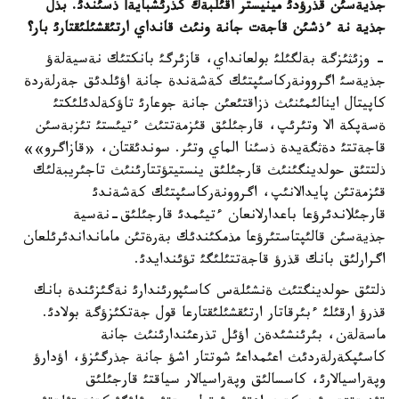
جذيةسئن قذرؤدئ مينيستر اقئلبةك كذرئشبايةأ ذسئندئ. بذل
جذية نة ءذشئن قاجةت جانة ونئث قانداي ارتئقشئلئقتارئ بار؟
- وزئثئزگة بةلگئلئ بولعانداي، قازئرگئ بانكتئك نةسيةلةؤ
جذيةسئ اگروونةركاسئپتئك كةشةندة جانة اؤئلدئق جةرلةردة
كاپيتال اينالئمئنئث ذزاقتئعئن جانة جوعارئ تاؤكةلدئلئكتئ
ةسةپكة الا وتئرئپ، قارجئلئق قئزمةتتئث ءتيئستئ تئزبةسئن
قاجةتتئ دةثگةيدة ذسئنا الماي وتئر. سوندئقتان، «قازاگرو»»
ذلتتئق حولدينگئنئث قارجئلئق ينستيتؤتتارئنئث تاجئريبةلئك
قئزمةتئن پايدالانئپ، اگروونةركاسئپتئك كةشةندئ
قارجئلاندئرؤعا باعدارلانعان ءتيئمدئ قارجئلئق-نةسية
جذيةسئن قالئپتاستئرؤعا مذمكئندئك بةرةتئن مامانداندئرئلعان
اگرارلئق بانك قذرؤ قاجةتتئلئگئ تؤئندايدئ.
ذلتئق حولدينگتئث ةنشئلةس كاسئپورئندارئ نةگئزئندة بانك
قذرؤ ارقئلئ ءبئرقاتار ارتئقشئلئقتارعا قول جةتكئزؤگة بولادئ.
ماسةلةن، بئرئنشئدةن اؤئل تذرعئندارئنئث جانة
كاسئپكةرلةردئث اعئمداعئ شوتتار اشؤ جانة جذرگئزؤ، اؤدارؤ
وپةراسيالارئ، كاسسالئق وپةراسيالار سياقتئ قارجئلئق