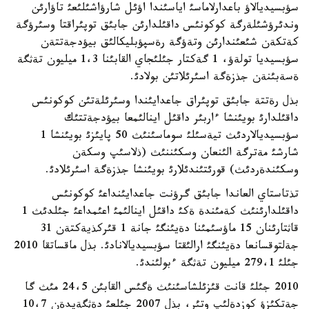
سؤبسيديالاؤ باعدارلاماسئ اياسئندا اؤئل شارؤاشئلئعئ تاؤارئن
وندئرؤشئلةرگة كوكونئس داقئلدارئن جابئق توپئراقتا وسئرؤگة
كةتكةن شئعئندارئن وتةؤگة رةسپؤبليكالئق بيؤدجةتتةن
سؤبسيديا تولةؤ، 1 گةكتار جئلئجاي القابئنا 1،3 ميليون تةثگة
ةسةبئنةن جذزةگة اسئرئلاتئن بولادئ.
بذل رةتتة جابئق توپئراق جاعدايئندا وسئرئلةتئن كوكونئس
داقئلدارئ بويئنشا ءاربئر داقئل اينالئمعا بيؤدجةتتئك
سؤبسيديالاردئث تيةسئلئ سوماسئنئث 50 پايئزئ بويئنشا 1
شارشئ مةترگة الئنعان وسكئننئث (ذلاسئپ وسكةن
وسكئندةردئث) قورئتئندئلارئ بويئنشا جذزةگة اسئرئلادئ.
تذتاستاي العاندا جابئق گرؤنت جاعدايئنداعئ كوكونئس
داقئلدارئنئث كةمئندة ةكئ داقئل اينالئمئ اعئمداعئ جئلدئث 1
قاثتارئنان 15 ماؤسئمئنا دةيئنگئ جانة 1 قئركذيةكتةن 31
جةلتوقسانعا دةيئنگئ ارالئقتا سؤبسيديالانادئ. بذل ماقساتقا 2010
جئلئ 279،1 ميليون تةثگة ءبولئندئ.
2010 جئلئ قانت قئزئلشاسئنئث ةگئس القابئن 24،5 مئث گا
جةتكئزؤ كوزدةلئپ وتئر، بذل 2007 جئلعئ دةثگةيدةن 10،7