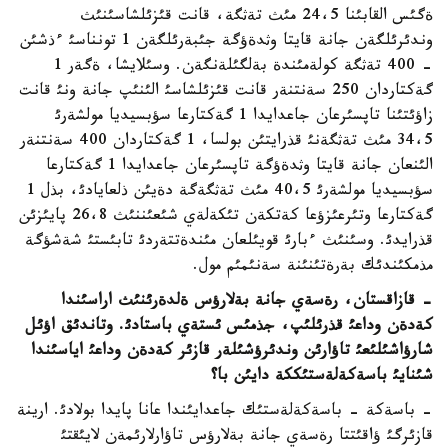
ةگئس القابئنا 24،5 مئث تةثگة، قانت قئزئلشاسئنئث
وندئرئلگةن جانة قايتا وثدةؤگة جئبةرئلگةن 1 تونناسئ ءذشئن
- 400 تةثگة كولةمئندة بةلگئلةنگةن. وسئلايشا، ةگةر 1
گةكتاردان 250 سةنتنةر قانت قئزئلشاسئ الئنئپ جانة ونئ قانت
زاؤئتئنا تاپسئرعان جاعدايدا 1 گةكتارعا سؤبسيديا مولشةرئ
34،5 مئث تةثگةنئ قذرايتئن بولسا، 1 گةكتاردان 400 سةنتنةر
الئنعان جانة قايتا وثدةؤگة تاپسئرعان جاعدايدا 1 گةكتارعا
سؤبسيديا مولشةرئ 40،5 مئث تةثگةگة دةيئن ذلعايادئ، بذل 1
گةكتارعا وتئرعئزؤعا كةتكةن تئكةلةي شئعئننئث 26،8 پايئزئن
قذرايدئ. وسئنئث ءبارئ قويئلعان مئندةتتةردئ تابئستئ شةشؤگة
مذمكئندئك بةرةتئنئنة سةنئمئم مول.
- قازاقستان، رةسةي جانة بةلارؤس ةلدةرئنئث اراسئندا
كةدةن وداعئ قذرئلئپ، جذمئس ئستةي باستادئ. وتاندئق اؤئل
شارؤاشئلئعئ تاؤارئن وندئرؤشئلةر قازئر كةدةن وداعئ اياسئندا
شئنايئ باسةكةلةستئككة دايئن با؟
- باسةكة - باسةكةلةستئك جاعدايئندا عانا پايدا بولادئ. ارينة
قازئرگئ ؤاقئتتا رةسةي جانة بةلارؤس تاؤارلارئمةن لايئقتئ