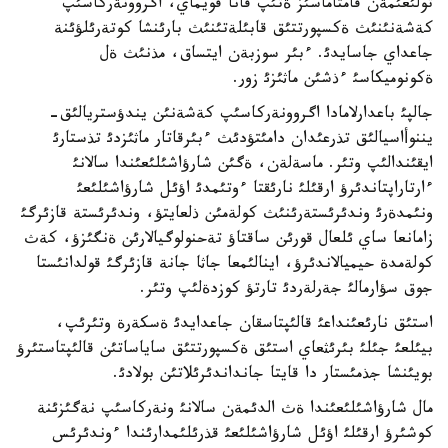
تولئعئمةن قامتاماسئز ةتئپ قانا قويماي، اگروونةركاسئپ
كةشةنئنئث ةكسپورتتئق قابئلةتئنئث بارئنشا كوتةرئلؤئنة
جاعداي جاسايدئ. ءبئر سوزبةن ايتساق، مذنئث ةل
ةكونوميكاسئ ءذشئن ماثئزئ زور.
جالپئ باعدارلامادا اگروونةركاسئپ كةشةنئن يندؤستريالئق-
يننوأاسيالئق تذرعئدان دامئتؤدئث ءبئرقاتار ماثئزدئ تذستارئ
ايقئندالئپ وتئر. ماسةلةن، ةگئن شارؤاشئلئعئندا سالانئ
ءارتاراپتاندئرؤ ارقئلئ نارئقتا ءوتئمدئ اؤئل شارؤاشئلئعئ
ونئمدةرئ وندئرئستةرئنئث كولةمئن ذلعايتؤ، وندئرئستة قازئرگئ
زامانعا ساي ئلعال قورئن ساقتاؤ تةحنولوگيالارئن ةنگئزؤ، كةث
كولةمدة حيميالاندئرؤ، اينالئمعا جاثا جانة قازئرگئ قولدانئستا
جوق سؤارمالئ جةرلةردئ تارتؤ كوزدةلئپ وتئر.
استئق نارئعئنداعئ قالئپتاسقان جاعدايدئ ةسكةرة وتئرئپ،
بيئلعئ جئلئ بئرئثعاي استئق ةكسپورتتئق ساياساتئن قالئپتاستئرؤ
بويئنشا جذمئستار دا قايتا جانداندئرئلاتئن بولادئ.
مال شارؤاشئلئعئندا ةث الدئمةن سالانئ ونةركاسئپ نةگئزئنة
كوشئرؤ ارقئلئ اؤئل شارؤاشئلئعئ قذرئلئمدارئندا ءوندئرئس