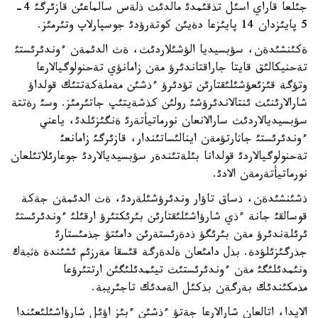
جئلعا قاراي اسئل تذقئمدئ مالدئث ذلةس سالماعئن قازئرگئ 4-
5 پايئزدان 14 پايئزعا دةيئن كوتةرؤدئ جوسپارلاپ وتئرمئز.
ةكئنشئدةن، سؤبسيديا الؤشئلاردئث، ةث الدئمةن ءوندئرئستئ
تةحنيكالئق قايتا جاراقتاندئرؤ مةن زامانؤي تةحنولوگيالارعا
وتؤگة قئزئعؤشئلئقتارئن تؤدئرؤ ءذشئن مةملةكةتتئك قولداؤ
شارالارئنئث ئنتالاندئرؤشئ رولئن كذشةيتئپ جاتئرمئز. وسئ رةتتة
سؤبسيديالاردئث سارالانعان نورماتيأتةرئ ةنگئزئلدئ، ياعني
ءوندئرئستئ جاثارتؤمةن اينالئساتئندار، قازئرگئ زامانعئ
تةحنولوگيالاردئ قولدانا بئلةتئندةر سؤبسيديالاردئ جوعارئلاتئلعان
نورماتيأتةرمةن الادئ.
ذشئنشئدةن، ذساق تاؤار وندئرؤشئلةردئ، ةث الدئمةن جةكة
قوسالقئ جانة ءذي شارؤاشئلئقتارئن بئرئكتئرؤ ارقئلئ ءوندئرئستئ
ئرئلةندئرؤ مةن بئرئگؤ ذدةرئستةرئن دامئتؤ جذمئستارئ
جذرگئزئلؤدة. بذل دامئعان ةلدةرگة قئسقا مةرزئم ئشئندة ةثبةك
ونئمدئلئگئ مةن ءوندئرئستئث تيئمدئلئگئن ارتتئرؤعا
مذمكئندئك بةرگةن بذكئل الةمدئك تاجئريبة.
الايدا، اتالعان شارالارعا جةتؤ ءذشئن ءبئز اؤئل شارؤاشئلئعئندا