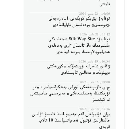
قايتتى
14:06, 22 مامىر 2026
توقايەۆ يۋريكو كويكەنى 1-دارەجەلى
«دوستىق» وردەنىمەن ماراپاتتادى
15:12, 21 مامىر 2026
توقايەۆ: Silk Way Star شەتەلدەگى
ەلىمىزدىڭ ەڭ تانىمال ءارى بەدەلدى
مەدياجوبالارىنىڭ بىرىنە اينالدى
16:54, 19 مامىر 2026
ۋاڭ ي شاحرات نۇرىشەۆكە «كورنەكتى
ديپلومات» مەدالىن تابىستادى
08:00, 15 مامىر 2026
ج ي داۋىرىندەگى تۇركى ينتەگراتسياسى: «ەر
تۇرىكتىڭ بەسىگىندەگى» بەيرەسمي سامميتتەن
نە كۇتەمىز
12:26, 10 مامىر 2026
يران فۋتبولدان الەم چەمپيوناتىنا قاتىسۋ ءۇشىن
حالىقارالىق فۋتبول فەدەراتسياسىنا 10 تالاپ
قويدى