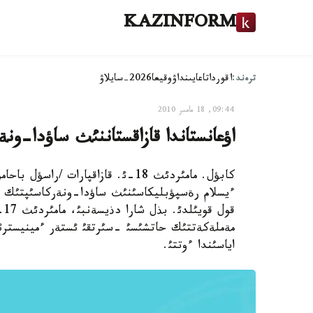
KAZINFORM
ترەند:
اقوردا
تاعايىنداۋ
وقيعا
2026-سايلاۋ
09:44, 18 مامىر 2010
اؤعانستاندا قازاقستاننئث ساؤدا-ونة
كابؤل. مامئردئث 18-ئ. قازاقپارات
ءيسلام رةسپؤبليكاسئنئث ساؤدا-ونةركاسئپتئك پال
قو
مةملةكةتتئك حاتشئسئ -سئرتقئ ئستةر ءمينيسترئ 
اياسئندا ءوتتئ.