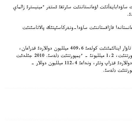
 ساؤدابايةأتئث اؤعانستاننئث سئرتقئ ئستةر ءمينيسترئ زالماي
ئ.
انستاندا قازاقستاننئث ساؤدا-ونةركاسئپتئك پالاتاسئنئث
2009 جئلئ قازاقستان مةن اؤعانستاننئث اراسئنداعئ تاؤار اينالئمئنئث كولةمئ 409،6 ميلليون دوللاردئ قذراعان،
ونئث 408،4 ميلليون دوللارئ - قازاقستاندئق ةكسپورتتئث، 1،2 ميلليونئ - ءيمپورتتئث ذلةسئ. 2010 جئلدئث
قاثتار-ناؤرئز ايلارئندا تاؤار اينالئمئ 111،7 ميلليون دوللاردئ قذراپ وتئر، ونداعئ 112،4 ميلليون دوللار -