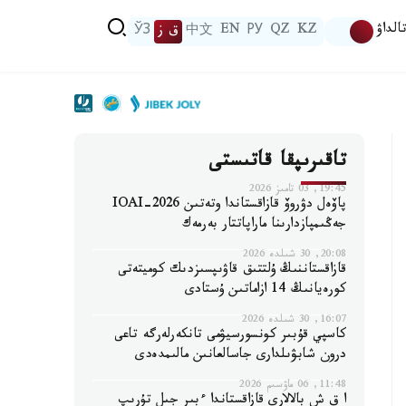
الداۋ
KZ
QZ
РУ
EN
中文
ق ز
ЎЗ
تاقىرىپقا قاتىستى
19:45, 03 تامىز 2026
پاۆەل دۋروۆ قازاقستاندا وتەتىن IOAI-2026
جەڭىمپازدارىنا ماراپاتتار بەرمەك
20:08, 30 شىلدە 2026
قازاقستاننىڭ ۇلتتىق قاۋىپسىزدىك كوميتەتى
كورەيانىڭ 14 ازاماتىن ۇستادى
16:07, 30 شىلدە 2026
كاسپي قۇبىر كونسورسيۋمى تانكەرلەرگە تاعى
درون شابۋىلدارى جاسالعانىن مالىمدەدى
11:48, 06 ماۋسىم 2026
ا ق ش بالالارى قازاقستاندا ءبىر جىل تۇرىپ