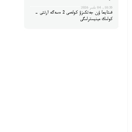
10:55, 04 مامىر 2026
قىتايعا ۇن جەتكىزۋ كولەمى 2 ەسەگە ارتتى -
كولىك مينيسترلىگى