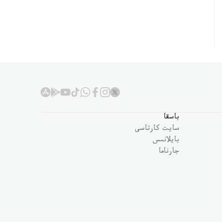
باسقا
سايت كارتاسى
بايلانىس
جارناما