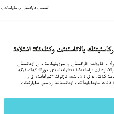
الەمدە
قازاقستان
ساياسات
ت
ركاسئپتئك پالاتاسئنئث وكئلدئگئ اشئلادئ
 /راسؤل باحاموأ/ - كابؤلدة قازاقستان رةسپؤبليكاسئ مةن اؤعانستان
اتارئنئث اراسئنداعئ ئنتئماقتاستئق تؤرالئ كةلئسئمگة
ل قويئلدئ. بذل شارا دذيسةنبئ، مامئردئث 17-سئ كذنئ، ة ق ئ ذ-نئث قازئرگئ ءتوراعاسئ، ق ر
قانات ساؤدابايةأتئث اؤعانستانعا رةسمي ساپارئنئث