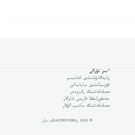
ءبىز تۋرالى
پايدالانۋشىلىق كەلىسىم
قۇپىيالىلىق ساياساتى
مەملەكەتتىك رامىزدەر
جەمقورلىققا قارسى شارالار
مەملەكەتتىك ساتىپ الۋلار
© 2026 «KAZINFORM» حاق