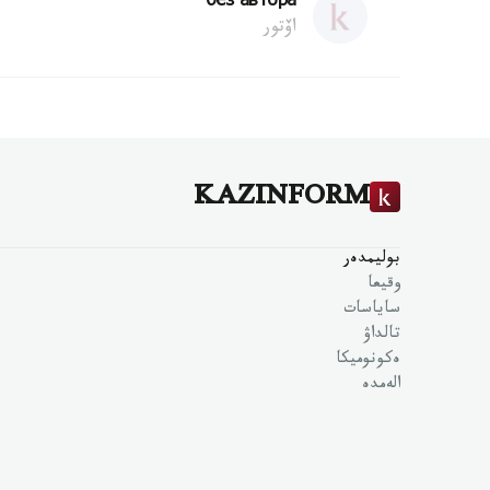
без автора
اۆتور
KAZINFORM
بوليمدەر
وقيعا
ساياسات
تالداۋ
ەكونوميكا
الەمدە