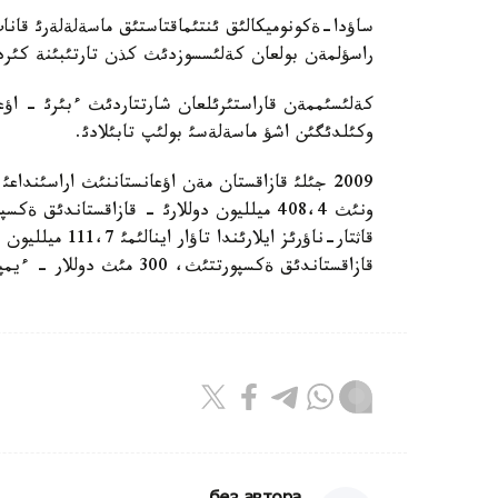
ساؤدا-ةكونوميكالئق ئنتئماقتاستئق ماسةلةلةرئ قانات
راسؤلمةن بولعان كةلئسسوزدئث كذن تارتئبئنة كئرد
كةلئسئممةن قاراستئرئلعان شارتتاردئث ءبئرئ - اؤع
وكئلدئگئن اشؤ ماسةلةسئ بولئپ تابئلادئ.
قازاقستاندئق ةكسپورتتئث، 300 مئث دوللار - ءيمپورتتئث ذلةسئ.