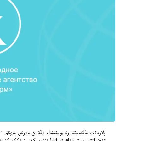
ولاردئث مالئمةتتةرئ بويئنشا، ذلكةن مذرئن سؤئق ءت