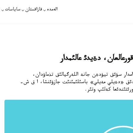
الەمدە
قازاقستان
ساياسات
ت
ورعالعان، دةيدئ عالئمدار
 - مذرئندئ ادامدار سؤئق تيؤدةن جانة اللةرگيالئق تذماؤدان،
تاندئق «دةيلي مةيلي» باسئلئمئنئث جازؤئنشا، ا ق ش-
رئتئندئعا كةلئپ وتئر.