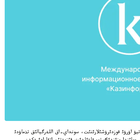
يؤ اؤرؤئ قوزدئرؤشئلارئنئث، سونداي-اق اللةرگيالئق تذماؤدئ