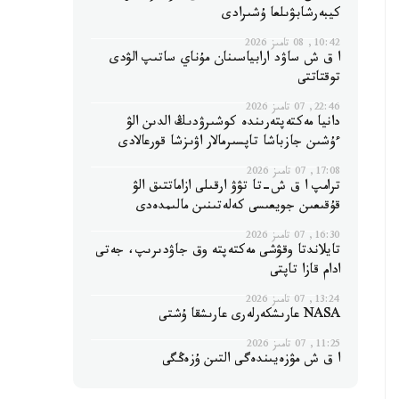
كيبەرشابۋىلعا ۇشىرادى
10:42, 08 تامىز 2026
ا ق ش ساۋد ارابياسىنان مۇناي ساتىپ الۋدى
توقتاتتى
22:46, 07 تامىز 2026
دانيا مەكتەپتەرىندە كوشىرۋدىڭ الدىن الۋ
ءۇشىن جازباشا تاپسىرمالار اۋىزشا قورعالادى
17:08, 07 تامىز 2026
ترامپ ا ق ش-تا تۋۋ ارقىلى ازاماتتىق الۋ
قۇقىعىن جويعىسى كەلەتىنىن مالىمدەدى
16:30, 07 تامىز 2026
تايلاندتا وقۋشى مەكتەپتە وق جاۋدىرىپ، جەتى
ادام قازا تاپتى
13:24, 07 تامىز 2026
NASA عارىشكەرلەرى عارىشقا ۇشتى
11:25, 07 تامىز 2026
ا ق ش مۋزەيىندەگى التىن ۇزەڭگى