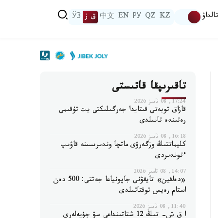
الداۋ
KZ
QZ
РУ
EN
中文
ق ز
ЎЗ
تاقىرىپقا قاتىستى
17:24, 08 تامىز 2026
قازاق توبەتى قىتايدا جەرگىلىكتى يت تۇقىمى
رەتىندە تانىلدى
16:18, 08 تامىز 2026
كليماتتىڭ وزگەرۋى ماتچا وندىرىسىنە قاۋىپ
ءتوندىردى
14:07, 08 تامىز 2026
«دەلفين» تايفۋنى جاپونياعا جەتتى: 500 دەن
استام رەيس توقتاتىلدى
11:40, 08 تامىز 2026
ا ق ش- تىڭ 12 شتاتىنداعى سۋ جۇيەلەرى