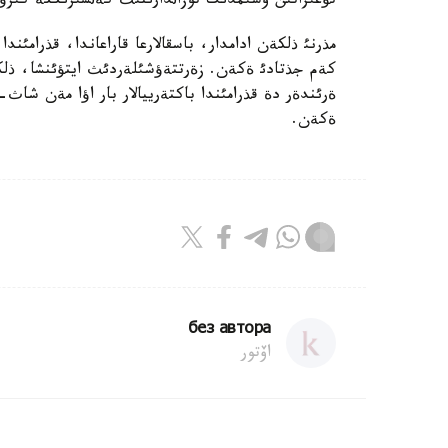
تؤعئزاتئن وسئمدئك توزاثدارئنئث كةثسئرئككة كئرؤ 
كةم جذتادئ ةكةن. زةرتتةؤشئلةردئث ايتؤئنشا، ذلك
ةكةن.
без автора
اۆتور