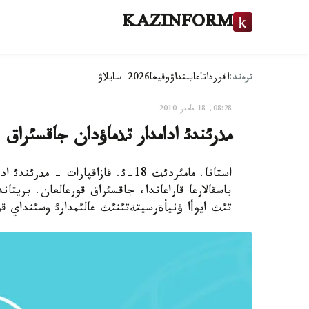
KAZINFORM
ترەند:
اقوردا
تاعايىنداۋ
وقيعا
2026-سايلاۋ
08:28, 18 مامىر 2010
مذرئندئ ادامدار تذماؤدان جاقسئراق ق
استانا. مامئردئث 18-ئ. قازاقپارات
باسقالارعا قاراعاندا، جاقسئراق قورعالعان. بري
تئث ايوأا ؤنيأةرسيتةتئنئث عالئمدارئ وسئنداي قو