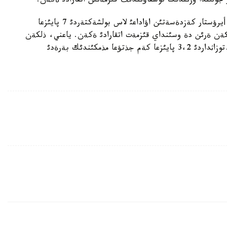
جولئندا وزئندئك توسقاؤئلدئث قئزمةتئن اتقارادئ ةكةن.
مذرنئ ذلكةن ادامدار، باسقالارعا قاراعاندا، قذرامئندا أيرؤستار كةزدةسةتئن اؤاداعئ لاس بولشةكتةردئ 7 پايئزعا
ةن ةرئن دة وسئنداي قئزمةت اتقارادئ ةكةن. ياعني، ذلكةن
ةرئندةر دة قذرامئندا باكتةرييالار بار اؤا مةن شاث-توزاثداردئ 3،2 پايئزعا كةم جذتؤعا مذمكئندئك بةرةدئ