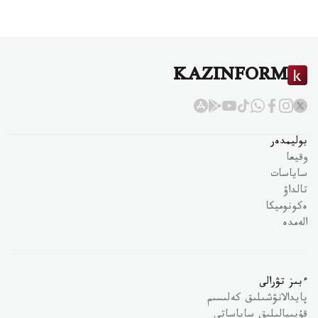
KAZINFORM
بوليمدەر
وقيعا
ساياسات
تالداۋ
ەكونوميكا
الەمدە
ءبىز تۋرالى
پايدالانۋشىلىق كەلىسىم
قۇپىيالىلىق ساياساتى