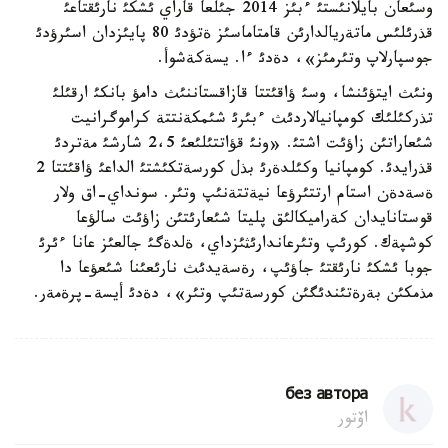
وسئعان بايلانئستئ ءبئز 2014 جئلعا قاراي ئشكئ نارئقتاعئ
قذرئلئس ماتةريالدارئن قامتاماسئز ةتؤدئ 80 پايئزدان اسئرؤدئ
جوسپارلاپ وتئرمئز»، دةدئ ءا. يسةكةشوأ.
ونئث ايتؤئنشا، وسئ ؤاقئتتا قازاقستاننئث دامؤ بانكئ ارقئلئ
تذركئلئك كومپانيالاردئث ءبئرئ شئمكةنتتة كراموگرانيت
شئعاراتئن زاؤئت اشتئ. «ونئ قؤاتتئلئعئ 2،5 شارشئ مةتردئ
قذرايدئ. كومپانيا وكئلدةرئ بذل كورسةتكئشتئ الداعئ ؤاقئتتا 2
ةسةدةن استام ارتتئرؤعا نيةتتةنئپ وتئر. سونداي-اق ولار
قوستانايدان كةراميكالئق پليتا شئعارئتئن زاؤئت سالؤعا
كوشپةك. كورئپ وتئرعاندارئثئزداي، ةلدةگئ جالعئز عانا ءئرئ
جوبا ئشكئ نارئقتئ جاؤئپ، رةسةيدئث نارئعئنا شئعؤعا دا
مذمكئن بةرةتئندئگئن كورسةتئپ وتئر»، دةدئ أيسة-پرةمةر.
без автора
اۆتور