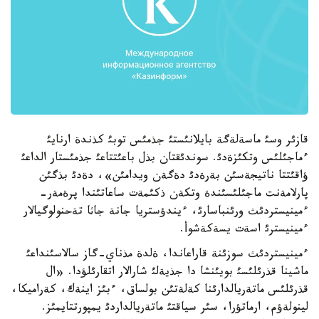
قازئر وسئ ماسةلةگة بايلانئستئ جذمئس توبئ كذندة ارنايئ
ءماجئلئس وتكئزةدئ. سوندئقتان بذل باعئتتاعئ جذمئستار الداعئ
ؤاقئتتا ناتيجةسئن بةرةدئ دةگةن ويدامئن»، دةدئ بذگئن
پارلامةنت ماجئلئسئندة وتكةن ذكئمةت ساعاتئندا پرةمةر-
ءمينيستردئث ورئنباسارئ، ءيندؤستريا جانة جاثا تةحنولوگيالار
ءمينيسترئ اسةت يسةكةشوأ.
ءمينيستردئث سوزئنة قاراعاندا، ةلدة مذناي-گاز سالاسئنداعئ
ماشينا قذرئلئسئ بويئنشا دا جذيةلئ شارالار اتقارئلؤدا. «ال
قذرئلئس ماتةريالدارئنا كةلةتئن بولساق، ءبئز اينةك، كةراميكا،
لينولةؤم، ارماتؤرا، سئر سياقتئ ماتةريالداردئ يمپورتتايمئز.