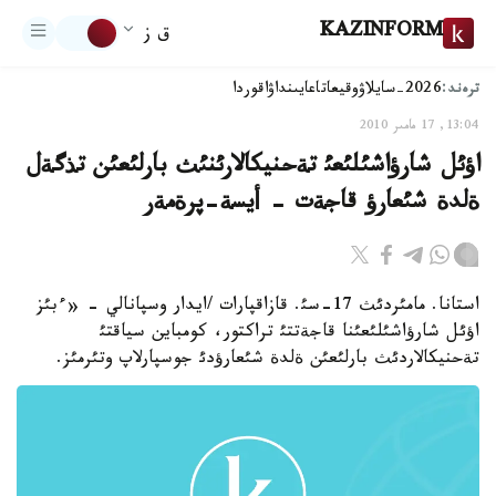
KAZINFORM
ق ز
ترەند:
2026-سايلاۋ
وقيعا
تاعايىنداۋ
اقوردا
13:04, 17 مامىر 2010
اؤئل شارؤاشئلئعئ تةحنيكالارئنئث بارلئعئن تذگةل
ةلدة شئعارؤ قاجةت - أيسة-پرةمةر
استانا. مامئردئث 17-سئ. قازاقپارات /ايدار وسپانالي - «ءبئز
اؤئل شارؤاشئلئعئنا قاجةتتئ تراكتور، كومباين سياقتئ
تةحنيكالاردئث بارلئعئن ةلدة شئعارؤدئ جوسپارلاپ وتئرمئز.