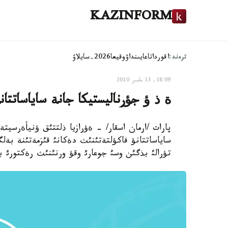
KAZINFORM
ترەند:
اقوردا
تاعايىنداۋ
وقيعا
2026-سايلاۋ
18:09, 13 مامىر 2010
ة ذ ؤ جؤرناليستيكا جانة ساياساتتان
پارات /ارمان اسقار/ - ةؤرازيا ذلتتئق ؤنيأةرسيت
ساياساتتانؤ فاكؤلتةتئنئث دةكانئ قئزمةتئنة بةلگئ
تؤرالئ بذگئن وسئ جوعارئ وقؤ ورنئنئث رةكتورئ باق