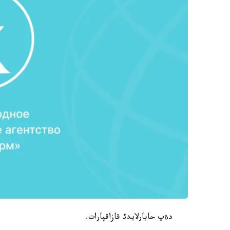
دةپ حابارلايدئ قازاقپارات.