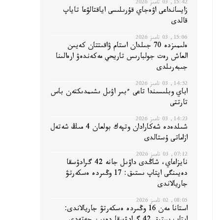
15:42, 03 تامىز 2026
زايسانداعى اۋەجاي قۇرىلىسى اياقتالۋعا تاياپ
قالدى
15:06, 03 تامىز 2026
ەلىمىزدە 70 جىلدان استام ۋاقىتتان كەيىن
العاش رەت جولبارىس تاريحي مەكەندەۋ ارەالىنا
جىبەرىلدى
14:52, 03 تامىز 2026
اباي وبلىسىندا تاعى ءبىر اۋىل ىشىمدىكتەن باس
تارتتى
14:23, 03 تامىز 2026
شىلدەدە شەكارادان وتپەك بولعان 4 مىڭ شەتەل
ازاماتى ۇستالدى
07:12, 03 تامىز 2026
نايزاعاي، شاڭدى داۋىل جانە 42 گرادۋسقا
دەيىنگى اپتاپ ىستىق: 17 وڭىردە ەسكەرتۋ
جاريالاندى
08:05, 02 تامىز 2026
استانا مەن 16 وڭىردە ەسكەرتۋ جاريالاندى: