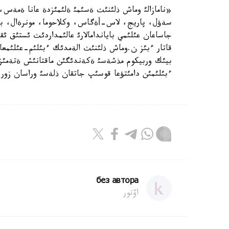
«نامازالئ وماش ذلئنئث ةسئمئ ةلئمئزدة عانا ةمةس،
سةؤل، پاريج، لاس-أةگاس، وكلاحوما، مونرةال، بارسة
جاساعان عئلئمي باياندامالارئ عالئمداردئث ئستئق ئقئل
قاتار ءبئز ن.وماش ذلئنئث الةمدئك ءبئلئم-عئلئمع
بيئك وربيكوم مذشةسئ ةكةندئگئن ماقتانئش ةتةمئز. عئ
ءبئلئمئن دامئتؤعا قوسئپ جاتقان ذلةسئ وراسان زور
без автора
اۆتور