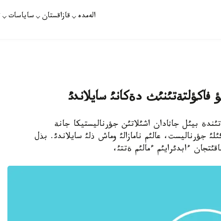
الەمدە
قازاقستان
ساياسات
ت
ؤ فاكؤلتةتئنئث دةكانئ سايلاندئ
ةتئندة بيئل جاثادان اشئلاتئن جؤرناليستيكا جانة
لئ جؤرناليست، عالئم نامازالئ وماش ذلئ سايلاندئ. بذل
ئتجان ءابدئرايئم ءمالئم ةتتئ،