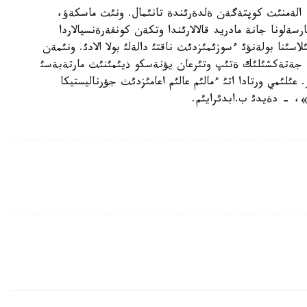
 الةمنئث كوپتةگةن ةلدةرئندة تانئمال. ونئث ماسكةؤ،
لونا جانة مادريد قالالارئندا وتكةن كونفةرةنسيالاردا
اسئنا بولةنؤئ ءسوزئمئزدئث ناقتئ دالةلئ بولا الادئ. ونئمةن
ا جةتةكشئلئك ةتئپ وتئرعان يؤنةسكو ذيئمئنئث مارتةبةسئ
لئمي ورتادا اتئ ءمالئم عالئم اعامئزدئث جؤرناليستيكا
»، - دةيدئ ب.ابدئرايئم.