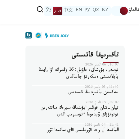
الداۋ
KZ
QZ
РУ
EN
中文
ق ز
ЎЗ
تاقىرىپقا قاتىستى
10:07, 06 تامىز 2026
نوسەر، بۇرشاق، داۋىل: 16 وڭىرگە اۋا رايىنا
بايلانىستى ەسكەرتۋ جاسالدى
11:40, 05 تامىز 2026
سەكسەن باتىردىڭ كىسەسى
09:07, 05 تامىز 2026
تيان-شان قوڭىر ايۋىنىڭ سيرەك ساتتەرىن
فوتوتۇزاق ۆيدەوعا ءتۇسىرىپ الدى
11:42, 04 تامىز 2026
الماتىدا ل ر ت قۇرىلىسى قاي ساتىدا تۇر