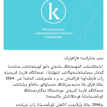
دةپ حابارلايدئ قازاقپارات.
ءماجئلئستئث الةؤمةتتئك-مادةني دامؤ كوميتةتئنئث مذشةسئ
گذلنار سةيئتماعانبةتوأانئث ايتؤئنشا، تةمةكئگة قارسئ كذرةستة
زاث قابئلداؤدا قازاقستان ت م د ةلدةرئنئث الدئندا تذر. 2004
جئلئ قازاق ةلئ دذنيةجذزئلئك دةنساؤلئق ساقتاؤ ذيئمئنئث
تةمةكئگة قارسئ كذرةس جونئندةگئ نةگئزدةمةلئك
كونأةنسياسئنا قوسئلاتئنئن مالئمدةدئ.
«2006 جئلئ پارلامةنت اتالعان كونأةنسيانئ زاث تذرئندة