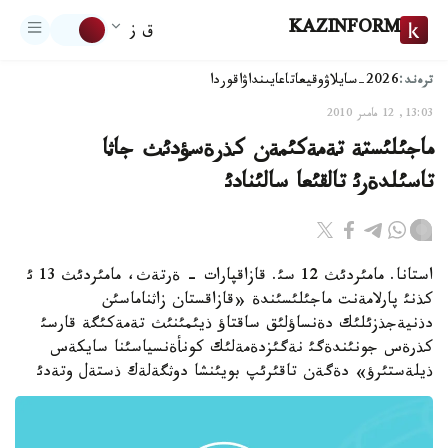
KAZINFORM
ق ز
ترەند:
2026-سايلاۋ
وقيعا
تاعايىنداۋ
اقوردا
13:03, 12 مامىر 2010
ماجئلئستة تةمةكئمةن كذرةسؤدئث جاثا
تاسئلدةرئ تالقئعا سالئنادئ
استانا. مامئردئث 12 سئ. قازاقپارات - ةرتةث، مامئردئث 13 ئ
كذنئ پارلامةنت ماجئلئسئندة «قازاقستان زاثناماسئن
دذنيةجذزئلئك دةنساؤلئق ساقتاؤ ذيئمئنئث تةمةكئگة قارسئ
كذرةس جونئندةگئ نةگئزدةمةلئك كونأةنسياسئنا سايكةس
ذيلةستئرؤ» دةگةن تاقئرئپ بويئنشا دوثگةلةك ذستةل وتةدئ