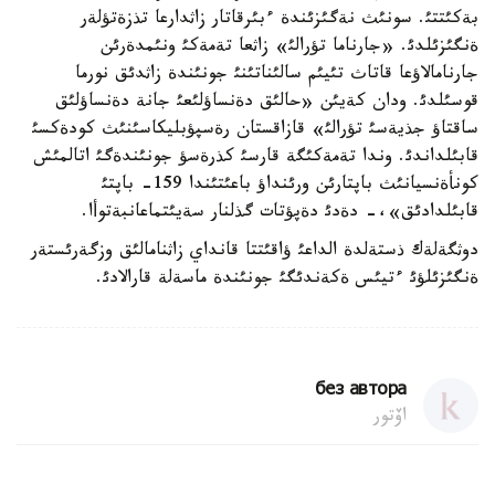
بةكئتتئ. سونئث نةگئزئندة ءبئرقاتار زاثدارعا تذزةتؤلةر
ةنگئزئلدئ. «جارناما تؤرالئ» زاثعا تةمةكئ ونئمدةرئن
جارنامالاؤعا قاتاث تئيئم سالئناتئنئ جونئندة زاثدئق نورما
قوسئلدئ. ودان كةيئن «حالئق دةنساؤلئعئ جانة دةنساؤلئق
ساقتاؤ جذيةسئ تؤرالئ» قازاقستان رةسپؤبليكاسئنئث كودةكسئ
قابئلداندئ. وندا تةمةكئگة قارسئ كذرةسؤ جونئندةگئ اتالمئش
كونأةنسيانئث باپتارئن ورئنداؤ باعئتئندا 159- باپتئ
قابئلدادئق»،- دةدئ دةپؤتات گذلنار سةيئتماعانبةتوأا.
دوثگةلةك ذستةلدة الداعئ ؤاقئتتا قانداي زاثنامالئق وزگةرئستةر
ةنگئزئلؤئ ءتيئس ةكةندئگئ جونئندة ماسةلة قارالادئ.
без автора
اۆتور