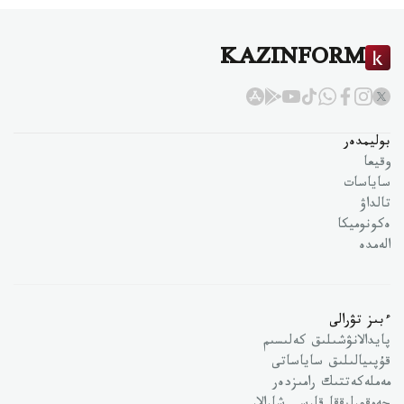
KAZINFORM
بوليمدەر
وقيعا
ساياسات
تالداۋ
ەكونوميكا
الەمدە
ءبىز تۋرالى
پايدالانۋشىلىق كەلىسىم
قۇپىيالىلىق ساياساتى
مەملەكەتتىك رامىزدەر