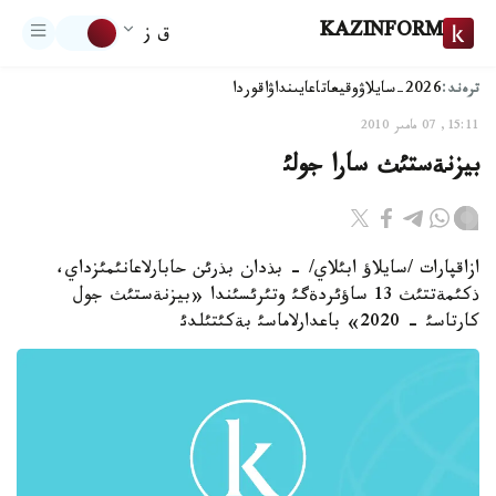
KAZINFORM
ق ز
ترەند:
2026-سايلاۋ
وقيعا
تاعايىنداۋ
اقوردا
15:11, 07 مامىر 2010
بيزنةستئث سارا جولئ
ازاقپارات /سايلاؤ ابئلاي/ - بذدان بذرئن حابارلاعانئمئزداي،
ذكئمةتتئث 13 ساؤئردةگئ وتئرئسئندا «بيزنةستئث جول
كارتاسئ - 2020» باعدارلاماسئ بةكئتئلدئ