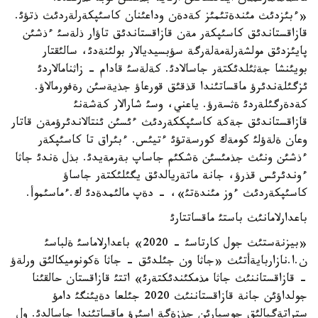
«ءبئزدئث مئندةتئمئز كةدةن وداعئنان كاسئپكةرلةردئث ذتؤئ.
قازاقستاندئق كاسئپكةر مةن قازاقستاندئق تاؤار ذلةسئ ءذشئن
پايئزدئق مولشةرلةمةلةرگة سؤبسيديالار بولئنةدئ، سالئقتار
بويئنشا جةثئلدئكتةر جاسالادئ. كةلةسئ قادام - زاثنامالاردئ
ئزگئلةندئرؤ ماقساتئندا قذقئق قورعاؤ جذيةسئن رةفورمالاؤ.
كةدةرگئلةردئ ةثسةرؤ. ياعني، وسئ شارالار كةشةنئ
قازاقستاندئق جةكة كاسئپككةردئث ءئسئن ئنتالاندئرؤمةن قاتار
وعان ةلةؤلئ كومةك كورسةتؤئ ءتيئس. ءبئراق تا كاسئپكةر
ءذشئن ونئث جذمئسئن ةشكئم جاساپ بةرمةيدئ. بذل ةندئ جاثا
ءوندئرئس قذرؤ، جانة ماتةريالدئق يگئلئكتةر جاساؤ
كاسئپكةردئث ءوز مئندةتئ»، - دةپ مالئمدةدئ ك.ءماسئموأ.
باعدارلامانئث باستئ ماقساتتارئ
«بيزنةستئث جول كارتاسئ - 2020» باعدارلاماسئ ةلباسئ
ن.ا.نازاربايةأتئث «جاثا ون جئلدئق - جاثا ةكونوميكالئق ورلةؤ
- قازاقستاننئث جاثا مذمكئندئكتةرئ» اتتئ قازاقستان حالقئنا
جولداؤئن جانة قازاقستاننئث 2020 جئلعا دةيئنگئ دامؤ
ستراتةگيالئق جوسپارئن جذزةگة اسئرؤ ماقساتئندا جاسالدئ. ول