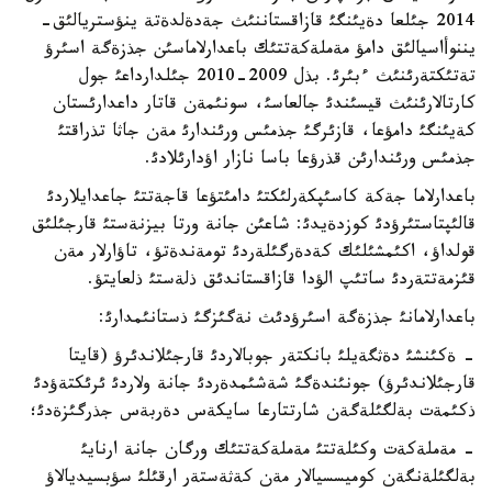
2014 جئلعا دةيئنگئ قازاقستاننئث جةدةلدةتة ينؤستريالئق-
يننوأاسيالئق دامؤ مةملةكةتتئك باعدارلاماسئن جذزةگة اسئرؤ
تةتئكتةرئنئث ءبئرئ. بذل 2009-2010 جئلدارداعئ جول
كارتالارئنئث قيسئندئ جالعاسئ، سونئمةن قاتار داعدارئستان
كةيئنگئ دامؤعا، قازئرگئ جذمئس ورئندارئ مةن جاثا تذراقتئ
جذمئس ورئندارئن قذرؤعا باسا نازار اؤدارئلادئ.
باعدارلاما جةكة كاسئپكةرلئكتئ دامئتؤعا قاجةتتئ جاعدايلاردئ
قالئپتاستئرؤدئ كوزدةيدئ: شاعئن جانة ورتا بيزنةستئ قارجئلئق
قولداؤ، اكئمشئلئك كةدةرگئلةردئ تومةندةتؤ، تاؤارلار مةن
قئزمةتتةردئ ساتئپ الؤدا قازاقستاندئق ذلةستئ ذلعايتؤ.
باعدارلامانئ جذزةگة اسئرؤدئث نةگئزگئ ذستانئمدارئ:
- ةكئنشئ دةثگةيلئ بانكتةر جوبالاردئ قارجئلاندئرؤ (قايتا
قارجئلاندئرؤ) جونئندةگئ شةشئمدةردئ جانة ولاردئ ئرئكتةؤدئ
ذكئمةت بةلگئلةگةن شارتتارعا سايكةس دةربةس جذرگئزةدئ؛
- مةملةكةت وكئلةتتئ مةملةكةتتئك ورگان جانة ارنايئ
بةلگئلةنگةن كوميسسيالار مةن كةثةستةر ارقئلئ سؤبسيديالاؤ