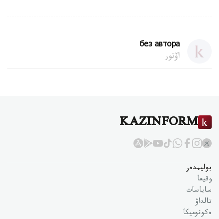
без автора
اۆتور
KAZINFORM
بوليمدەر
وقيعا
ساياسات
تالداۋ
ەكونوميكا