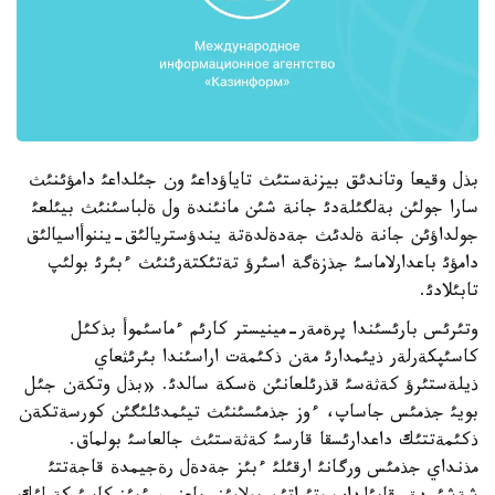
بذل وقيعا وتاندئق بيزنةستئث تاياؤداعئ ون جئلداعئ دامؤئنئث
سارا جولئن بةلگئلةدئ جانة شئن مانئندة ول ةلباسئنئث بيئلعئ
جولداؤئن جانة ةلدئث جةدةلدةتة يندؤستريالئق-يننوأاسيالئق
دامؤئ باعدارلاماسئ جذزةگة اسئرؤ تةتئكتةرئنئث ءبئرئ بولئپ
تابئلادئ.
وتئرئس بارئسئندا پرةمةر-مينيستر كارئم ءماسئموأ بذكئل
كاسئپكةرلةر ذيئمدارئ مةن ذكئمةت اراسئندا بئرئثعاي
ذيلةستئرؤ كةثةسئ قذرئلعانئن ةسكة سالدئ. «بذل وتكةن جئل
بويئ جذمئس جاساپ، ءوز جذمئسئنئث تيئمدئلئگئن كورسةتكةن
ذكئمةتتئك داعدارئسقا قارسئ كةثةستئث جالعاسئ بولماق.
مذنداي جذمئس ورگانئ ارقئلئ ءبئز جةدةل رةجيمدة قاجةتتئ