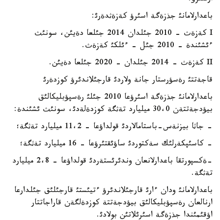
باعدارلامانئ جذزةگة اسئرؤ كةزةثدةرئ:
I كةزةث - 2010 جئلدان 2014 جئلعا دةيئن، سونئث
ءئشئندة - 2010 جئل - ءئلكئ كةزةث.
II كةزةث - 2014 جئلدان - 2020 جئلعا دةيئن.
قاجةتتئ رةسؤرستار جانة ولاردئ قارجئلاندئرؤ كوزدةرئ
باعدارلامانئ جذزةگة اسئرؤعا 2010 جئلئ رةسپؤبليكالئق
بيؤدجةتتةن 30،0 ميليارد تةثگة كوزدةلةدئ، سونئث ئشئندة:
- جاثا بيزنةس-باستامالاردئ قولداؤعا - 11،2 ميليارد تةثگة؛
- كاسئپكةرلئك سةكتوردئ ساؤئقتئرؤعا - 16 ميليارد تةثگة؛
-ةكسپورتقا باعدارلانعان وندئرئستةردئ قولداؤعا - 2،8 ميليارد
تةثگة.
باعدارلامانئ ودان ءارئ قارجئلاندئرؤ ءتيئستئ قارجئلئق جئلدارعا
ارنالعان رةسپؤبليكالئق بيؤدجةتتة كوزدةلگةن قاراجاتتار
اؤقئمئندا جذزةگة اسئرئلاتئن بولادئ.