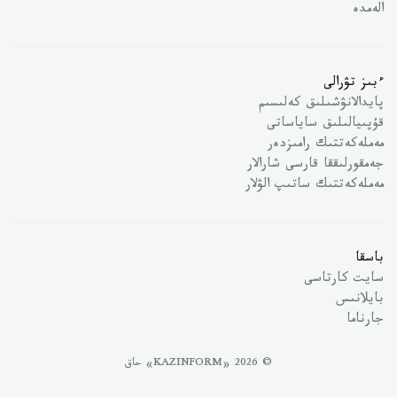
الەمدە
ءبىز تۋرالى
پايدالانۋشىلىق كەلىسىم
قۇپىيالىلىق ساياساتى
مەملەكەتتىك رامىزدەر
جەمقورلىققا قارسى شارالار
مەملەكەتتىك ساتىپ الۋلار
باسقا
سايت كارتاسى
بايلانىس
جارناما
© 2026 «KAZINFORM» حاق