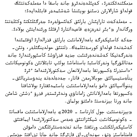
مذمكئندئكتةرئ، كةپئلدةندئرؤ جانة باسقا دا مةملةكةتتئك
قولداؤ شارالارئن ذسئنؤ بويئنشا شةشئمدةر قابئلدايدئ؛
- مةملةكةت تاراپئنان بارلئق كةلئسؤلةردئ جةرگئلئكتئ وكئلةتتئ
ورگاندار «ءبئر تةرةزة» قاعيداتتارئ ارقئلئ ورئندايتئن بولادئ.
جةكة كاسئپكةرگة باعدارلامانئث بارلئق قذرالدارئ اؤقئمئندا
كةشةندئ قولداؤ كورسةتئلمةك. ذلتتئق حولدينگئلةر، وتئن-
ةنةرگةتيكا كةشةندةرئنئث جذية قذراؤشئ كاسئپورئندارئ جانة
مةتاللؤرگيا ونةركاسئبئ باستاماشئ بولئپ تابئلاتئن ةكونوميكانئث
ءداستذرلئ ةكسپورتقا باعدارلانعان سةكتورلارئنداعئ ءئرئ
ينأةستيسيالئق جوبالارمةن قاتار، جةدةلدةتة يندؤستريالئق-
يننوأاسيالئق دامؤ باعدارلاماسئنئث باسئمدئقتارئ بولاشاقتا
ةكسپورتقا باعدارلاناتئن زاماناؤي وندئرئستةر قذرؤ ءذشئن شاعئن
جانة ورتا بيزنةستئ دامئتؤ بولماق.
«بيزنةستئث جول كارتاسئ - 2020» باعدارلاماسئنئث ماقساتئ
- ةكونوميكانئث شيكئزاتتئق ةمةس سةكتورلارئندا ايماقتئق
كاسئپكةرلئكتئث ورنئقتئ جانة تةثدةستئرئلگةن دامؤئن
قامتاماسئز ةتؤ، سونداي-اق قازئرگئ جانة جاثا تذراقتئ جذمئس