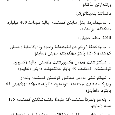
ورئندارئن ساقتاؤ.
ماقساتتئ ينديكاتورلار:
- نةسيةلةردئ جئل سايئن كةمئندة جالپئ سوماسئ 400 ميليارد
تةثگةگة ارزانداتؤ.
2015 جئلعا دةيئن:
- جالپئ ئشكئ ءونئم قذرئلئمئنداعئ وثدةؤ ونةركاسئبئ ذلةسئن
كةمئندة 12،5 پايئز دةثگةيئنة دةيئن ذلعايتؤ؛
- شيكئزاتتئث ةمةس ةكسپورتتئث ذلةسئن جالپئ ةكسپورت
كولةمئنئث كةمئندة 40 پايئز دةثگةيئنة دةيئن ذلعايتؤ؛
- شيكئزاتتئق ةمةس سةكتور كولةمئن كةمئندة وثدةؤ
ونةركاسئبئنئث جيئندئق ءوندئرئسئ كولةمئندةگئ دةثگةيئن 43
پايئزعا ذلعايتؤ؛
- وثدةؤ ونةركاسبئبئندةگئ ةثبةك ونئمدئلئگئن كةمئندة 1،5
ةسة ذلعايتؤ.