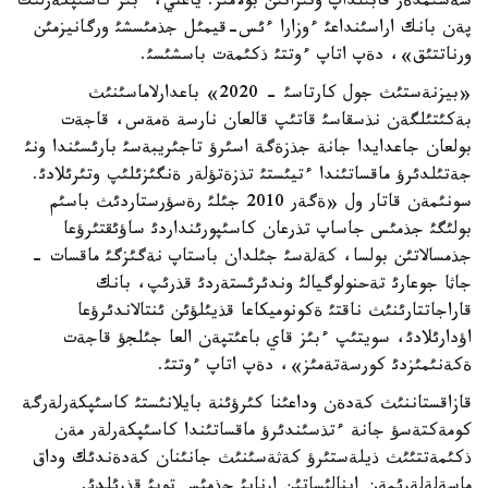
شةشئمدةر قابئلداپ وتئراتئن بولامئز. ياعني، ءبئز كاسئپكةرلئك
پةن بانك اراسئنداعئ ءوزارا ءئس-قيمئل جذمئسشئ ورگانيزمئن
ورناتتئق»، دةپ اتاپ ءوتتئ ذكئمةت باسشئسئ.
«بيزنةستئث جول كارتاسئ - 2020» باعدارلاماسئنئث
بةكئتئلگةن نذسقاسئ قاتئپ قالعان نارسة ةمةس، قاجةت
بولعان جاعدايدا جانة جذزةگة اسئرؤ تاجئريبةسئ بارئسئندا ونئ
جةتئلدئرؤ ماقساتئندا ءتيئستئ تذزةتؤلةر ةنگئزئلئپ وتئرئلادئ.
سونئمةن قاتار ول «ةگةر 2010 جئلئ رةسؤرستاردئث باسئم
بولئگئ جذمئس جاساپ تذرعان كاسئپورئنداردئ ساؤئقتئرؤعا
جذمسالاتئن بولسا، كةلةسئ جئلدان باستاپ نةگئزگئ ماقسات -
جاثا جوعارئ تةحنولوگيالئ وندئرئستةردئ قذرئپ، بانك
قاراجاتتارئنئث ناقتئ ةكونوميكاعا قذيئلؤئن ئنتالاندئرؤعا
اؤدارئلادئ، سويتئپ ءبئز قاي باعئتپةن العا جئلجؤ قاجةت
ةكةنئمئزدئ كورسةتةمئز»، دةپ اتاپ ءوتتئ.
قازاقستاننئث كةدةن وداعئنا كئرؤئنة بايلانئستئ كاسئپكةرلةرگة
كومةكتةسؤ جانة ءتذسئندئرؤ ماقساتئندا كاسئپكةرلةر مةن
ذكئمةتتئئث ذيلةستئرؤ كةثةسئنئث جانئنان كةدةندئك وداق
ماسةلةلةرئمةن اينالئساتئن ارنايئ جذمئس توبئ قذرئلدئ.