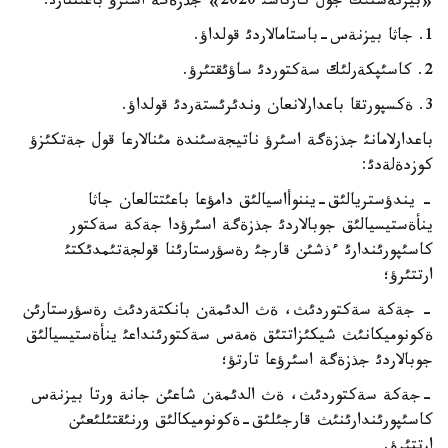
«بيزنةستئك جول كارتاسئ 2020» جذزةگة اسئرؤ باعئتتارئ:
1. جاثا بيزنةس-باستامالاردئ قولداؤ.
2. كاسئپكةرلئك سةكتوردئ ساؤئقتئرؤ.
3. ةكسپورتقا باعدارلانعان وندئرئستةردئ قولداؤ.
باعدارلامانئ جذزةگة اسئرؤ ناتيجةسئندة مئنالارعا قول جةتكئزؤ
كوزدةلةدئ:
- يندؤستريالئق-يننوأاسيالئق دامؤعا باعئتتالعان جاثا
ينأةستيسيالئق جوبالاردئ جذزةگة اسئرؤدا جةكة سةكتور
كاسئپورئندارئ ءذشئن قارجئ رةسؤرستارئنا قولجةتئمدئكتئ
ارتتئرؤ؛
- جةكة سةكتوردئث، ةث الدئمةن بانكتةردئث رةسؤرستارئن
ةكونوميكانئث شيكئزاتتئق ةمةس سةكتورئنداعئ ينأةستيسيالئق
جوبالاردئ جذزةگة اسئرؤعا تارتؤ؛
-جةكة سةكتوردئث، ةث الدئمةن شاعئن جانة ورتا بيزنةس
كاسئپورئندارئنئث قارجئلئق-ةكونوميكالئق ورنئقتئلئعئن
ارتتئرؤ.