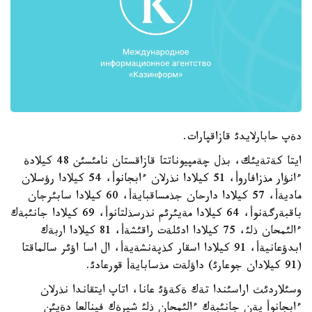
دةپ حابارلايدئ قازاقپارات.
ايتا كةتةيئك، بذل چةمپيوناتتا قازاقستان نامئسئن 48 كيلادة
ءانؤار مذزافاروأ، 51 كيلادا نذرلان ءابجانوأ، 54 كيلادا رؤسلان
ماديةأ، 57 كيلادا دارحان جذمساقبايةأ، 60 كيلادا سابئرجان
باقبةرگةنوأ، 64 كيلادا مةيئرئم نذرسذلتانوأ، 69 كيلادا جانئبةك
ءالئمحان ذلئ، 75 كيلادا ادئلةت راقئشةأ، 81 كيلادا اربةك
ابدؤعانيةأ، 91 كيلادا اسقار كذپةنشةيةأ، ال اسا اؤئر سالماقتا
(91 كيلادان جوعارئ) داؤلةت مذسابايةأ قورعادئ.
وسئلاردئث اراسئندا تةك ةكةؤئ عانا، اتاپ ايتقاندا نذرلان
ءابجانوأ پةن جانئبةك ءالئمحان ذلئ شيرةك فينالعا دةيئن