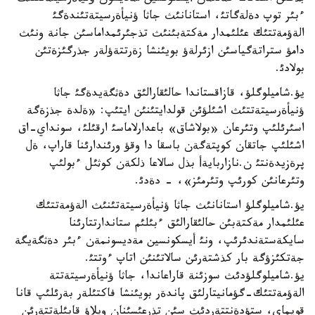
ءبئر توپ دةلةگاتئ، استانانئث جاثا ؤنيأةرسيتةتئندةگئ
الةؤمةتتئك عئلئمدار مةكتةبئنئث تذجئرئمداماسئن جانة ونئث
دامؤ ستراتةگياسئن ازئرلةؤ بويئنشا زةرتتةؤلةر جذرگئزةتئن
بولادئ.
يؤ.شاميلوگلؤ، قازاقستاندا حالئقارالئق دةثگةيدةگئ جاثا
ؤنيأةرسيتةتتئث اشئلؤئن قولدايتئنئن ايتئپ: «ةلدة جذزةگة
اسئرئلئپ وتئرعان «بولاشاق» باعدارلاماسئ ارقئلئ، سونداي-اق
اشئلئپ جاتقان كوپتةگةن باسقا دا وقؤ ورئندارئنا قاراپ، ةل
پرةزيدةنتئ ن.نازاربايةأ بذل سالاعا ذلكةن كوثئل ءبولئپ
وتئرعانئن كورئپ وتئرمئز»، - دةدئ.
يؤ.شاميلوگلؤ استانانئث جاثا ؤنيأةرسيتةتئنئث الةؤمةتتئك
عئلئمدار مةكتةبئن حالئقارالئق ءبئلئم ستاندارتتارئنا
سايكةستةندئرئپ، ونئ أيسكونسين مةديسونمةن ءبئر دةثگةيگة
جةتكئزؤگة بار كذشتةرئن سالاتئنئن اتاپ ءوتتئ.
يؤ.شاميلوگلؤدئث سوزئنة قاراعاندا، جاثا ؤنيأةرسيتةتتة
الةؤمةتتئك-گؤمانيتارلئق پاندةر بويئنشا فاكتئلةر بةرئلئپ قانا
قويماي، ستؤدةنتتةردئث سئن تذرعئسئنان ويلاؤ قابئلةتتةرئن