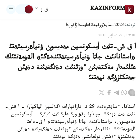
KAZINFORM
ق ز
ترەند:
2026-سايلاۋ
وقيعا
تاعايىنداۋ
اقوردا
19:10, 29 ءساۋىر 2010
ا ق ش-تئث أيسكونسين مةديسون ؤنيأةرسيتةتئ
«استانانئث جاثا ؤنيأةرسيتةتئندةگئ» الةؤمةتتئك
عئلئمدار مةكتةبئن ءوزئنئث دةثگةيئنة دةيئن
جةتكئزؤگة نيةتتئ
استانا. ءساؤئردئث 29 ئ. قازاقپارات /گذلميرا الياكپار/ - ا قش-
تئث ةث ذزدئك جوعارئ وقؤ ورئندارئنئث ءبئرئ - أيسكونسين
مةديسون، «استانانئث جاثا ؤنيأةرسيتةتئ» ا ق-داعئ
الةؤمةتتئك عئلئمدار مةكتةبئن ءوزئنئث دةثگةيئنة دةيئن
جةتكئزؤ ءذشئن قولعابئس ةتؤگة نيةتتئ