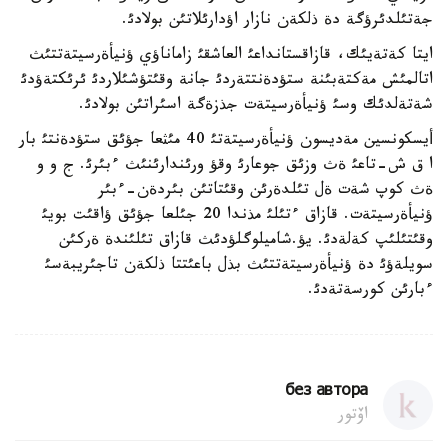
جةتئلدئرؤگة دة ذلكةن نازار اؤدارئلاتئن بولادئ.
ايتا كةتةيئك، قازاقستانداعئ العاشقئ زاماناؤي ؤنيأةرسيتةتتئث
اتالمئش مةكتةبئنة ستؤدةنتتةردئ جانة وقئتؤشئلاردئ ئرئكتةؤدئ
شةتةلدئك وسئ ؤنيأةرسيتةت جذزةگة اسئراتئن بولادئ.
أيسكونسين مةديسون ؤنيأةرسيتةتئ 40 مئثعا جؤئق ستؤدةنتئ بار
ا ق ش-تاعئ ةث وزئق جوعارئ وقؤ ورئندارئنئث ءبئرئ. ج و و
ةث كوپ شةت ةل تئلدةرئن وقئتاتئن بئردةن-ءبئر
ؤنيأةرسيتةت. قازاق ءتئلئ مذندا 20 جئلعا جؤئق ؤاقئت بويئ
وقئتئلئپ كةلةدئ. يؤ.شاميلوگلؤدئث قازاق تئلئندة ةركئن
سويلةؤئ دة ؤنيأةرسيتةتتئث بذل باعئتتا ذلكةن تاجئريبةسئ
ءبارئن كورسةتةدئ.
без автора
اۆتور