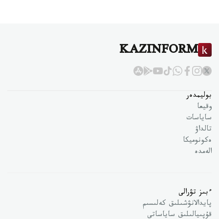
KAZINFORM
بوليمدەر
وقيعا
ساياسات
تالداۋ
ەكونوميكا
الەمدە
ءبىز تۋرالى
پايدالانۋشىلىق كەلىسىم
قۇپىيالىلىق ساياساتى