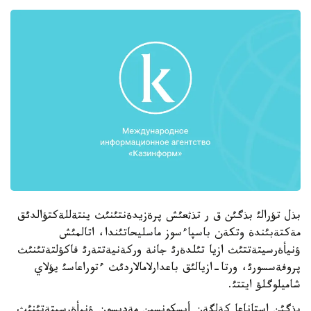
بذل تؤرالئ بذگئن ق ر تذثعئش پرةزيدةنتئنئث ينتةللةكتؤالدئق
مةكتةبئندة وتكةن باسپاءسوز ماسليحاتئندا، اتالمئش
ؤنيأةرسيتةتتئث ازيا تئلدةرئ جانة وركةنيةتتةرئ فاكؤلتةتئنئث
پروفةسسورئ، ورتا-ازيالئق باعدارلامالاردئث ءتوراعاسئ يؤلاي
شاميلوگلؤ ايتتئ.
بذگئن استاناعا كةلگةن أيسكونسين مةديسون ؤنيأةرسيتةتئنئث