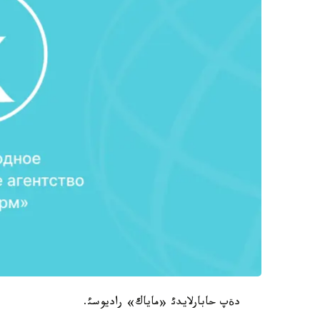
دةپ حابارلايدئ «ماياك» راديوسئ.