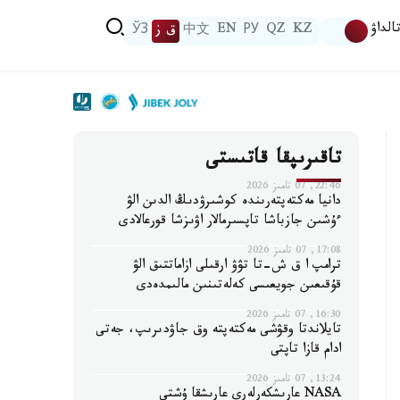
الداۋ
KZ
QZ
РУ
EN
中文
ق ز
ЎЗ
تاقىرىپقا قاتىستى
22:46, 07 تامىز 2026
دانيا مەكتەپتەرىندە كوشىرۋدىڭ الدىن الۋ
ءۇشىن جازباشا تاپسىرمالار اۋىزشا قورعالادى
17:08, 07 تامىز 2026
ترامپ ا ق ش-تا تۋۋ ارقىلى ازاماتتىق الۋ
قۇقىعىن جويعىسى كەلەتىنىن مالىمدەدى
16:30, 07 تامىز 2026
تايلاندتا وقۋشى مەكتەپتە وق جاۋدىرىپ، جەتى
ادام قازا تاپتى
13:24, 07 تامىز 2026
NASA عارىشكەرلەرى عارىشقا ۇشتى