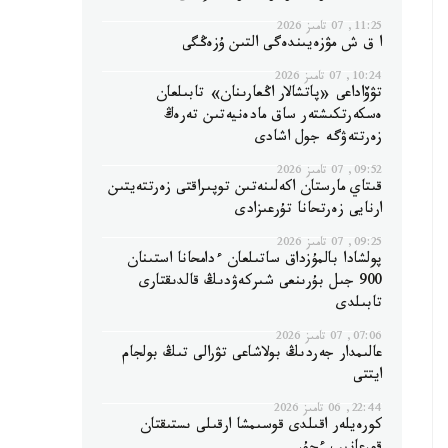
11:25, 07 تامىز 2026
ا ق ش مۋزەيىندەگى التىن ۇزەڭگى
10:24, 07 تامىز 2026
تۋۆاداعى «پاتشالار اڭعارىنان» تابىلعان
ەسكەرتكىشتەر ساق مادەنيەتىن تەرەڭ
زەرتتەۋگە جول اشادى
09:52, 07 تامىز 2026
قىتاي مارستان اكەلىنەتىن توپىراقتى زەرتتەيتىن
ارنايى زەرتحانا تۇرعىزادى
09:25, 07 تامىز 2026
پولشادا بالمۇزداق ساتىلعان ءدامحانا استىنان
900 جىل بۇرىنعى شىركەۋدىڭ قالدىقتارى
تابىلدى
07:06, 07 تامىز 2026
عالىمدار جەردىڭ بولاشاعى تۋرالى تىڭ بولجام
ايتتى
22:44, 06 تامىز 2026
كورەيلەر اقىلدى قوسىمشا ارقىلى ىستىقتان