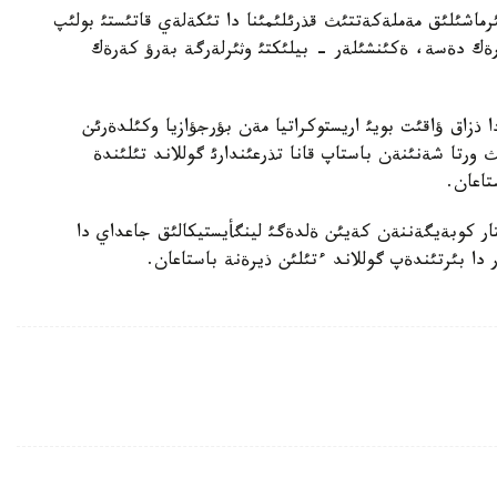
ئرماشئلئق مةملةكةتتئث قذرئلئمئنا دا تئكةلةي قاتئستئ بولئپ
كةرةك دةسة، ةكئنشئلةر - بيلئكتئ وثئرلةرگة بةرؤ كةرةك
لگيادا ذزاق ؤاقئت بويئ اريستوكراتيا مةن بؤرجؤازيا وكئلدةرئن
وفوندار قذراعان، تةك ХХ عاسئردئث ورتا شةنئنةن باستاپ قانا تذرعئندارئ گوللاند تئلئندة
تاعان.
تار كوبةيگةننةن كةيئن ةلدةگئ لينگأيستيكالئق جاعداي دا
 دا بئرتئندةپ گوللاند ءتئلئن ذيرةنة باستاعان.