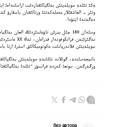
ةكئ تئلدة سويلةيتئن بةلگيالئقتاردئث اراسئنداعئ اي
وتئر - العاشقئلار مةملةكةتتئ ورتالئقتان باسقارؤ 
دةگةندئ ايتؤدا.
وسئدان 180 جئل بذرئن تاؤةلسئزدئك العان بة
نةگئزئنةن فرانك
سويلةيتئن فلاندريانئث ةكونوميكالئق اسةرئ ارتا باس
ناتيجةسئندة، گوللاند تئلئندة سويلةيتئن بةلگيالئق
وزگةرگةن. سوثعئ كةزدة فرانسؤز ءتئلدئ بةلگيالئقتار
без автора