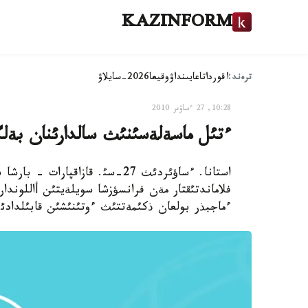
KAZINFORM
ترەند:
اقوردا
تاعايىنداۋ
وقيعا
2026-سايلاۋ
10:28, 27 ءساۋىر 2010
ءتئل ماسةلةسئنئث سالدارئنان بةلگي
فلاماندتئقتار مةن فرانسؤزشا سويلةيتئن أاللوندار
ءماجبذر بولعان ذكئمةتتئث ءوتئنئشئن قابئلدادئ