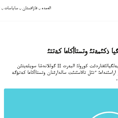
الەمدە
قازاقستان
ساياسات
ت
ا ذكئمةتئ وتستاأكاعا كةتتئ
استانا. ءساؤئردئث 27-سئ. قازاقپارات - بارشا بةلگيالئقتاردئث كورولئ البةرت ІІ گوللاندشا سويلةيتئن
 اراسئنداعئ ءتئل تالاسئنئث سالدارئنان وتستاأكاعا كةتؤگة
،