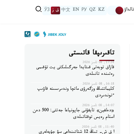
الداۋ
KZ
QZ
РУ
EN
中文
ق ز
ЎЗ
تاقىرىپقا قاتىستى
17:24, 08 تامىز 2026
قازاق توبەتى قىتايدا جەرگىلىكتى يت تۇقىمى
رەتىندە تانىلدى
16:18, 08 تامىز 2026
كليماتتىڭ وزگەرۋى ماتچا وندىرىسىنە قاۋىپ
ءتوندىردى
14:07, 08 تامىز 2026
«دەلفين» تايفۋنى جاپونياعا جەتتى: 500 دەن
استام رەيس توقتاتىلدى
11:40, 08 تامىز 2026
ا ق ش- تىڭ 12 شتاتىنداعى سۋ جۇيەلەرى