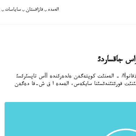
الەمدە
قازاقستان
ساياسات
ت
اس جاقساردئ
رات /ايگذل ايتمذقانوأا/ - الةمنئث كوپتةگةن ةلدةرئندة أأس تاپسئرئسئ
اسئنئث قورئتئندئسئنا سايكةس، الةمدة ا ق ش-قا دةگةن