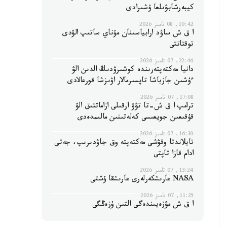
كيبەرشابۋىلعا ۇشىرادى
10:42, 08 تامىز 2026
ا ق ش ساۋد ارابياسىنان مۇناي ساتىپ الۋدى
توقتاتتى
22:46, 07 تامىز 2026
دانيا مەكتەپتەرىندە كوشىرۋدىڭ الدىن الۋ
ءۇشىن جازباشا تاپسىرمالار اۋىزشا قورعالادى
17:08, 07 تامىز 2026
ترامپ ا ق ش-تا تۋۋ ارقىلى ازاماتتىق الۋ
قۇقىعىن جويعىسى كەلەتىنىن مالىمدەدى
16:30, 07 تامىز 2026
تايلاندتا وقۋشى مەكتەپتە وق جاۋدىرىپ، جەتى
ادام قازا تاپتى
13:24, 07 تامىز 2026
NASA عارىشكەرلەرى عارىشقا ۇشتى
11:25, 07 تامىز 2026
ا ق ش مۋزەيىندەگى التىن ۇزەڭگى