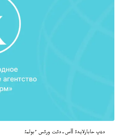
دةپ حابارلايدئ أأس-دئث ورئس ءبولمئ