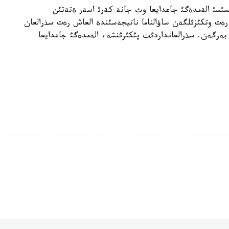
ئث ءارقايسئسئ الةمدةگئ جاعدايعا وث جانة كةرئ اسةر ةتةتئن
ةت وتكئزئلگةن ساؤالناما ناتيجةسئندة العاش رةت سذرالعان
نة وث باعا بةرگةن. سذرالعانداردئث پئكئرئنشة، الةمدةگئ جاعدايعا