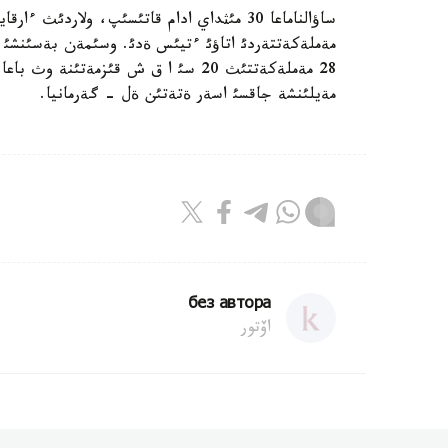
ساؤالناماعا 30 مئثداي ادام قاتئسئپ، ولارد
مةملةكةتتةردئ اتاؤئ ءتيئس ةدئ. وسئمةن بةسئنشئ ر
28 مةملةكةتتئث 20 سئ ا ق ش قئزمةتئ
مةيلئنشة جاقسئ اسةر ةتةتئن ةل - گةرمانيا.
без автора
اۆتور