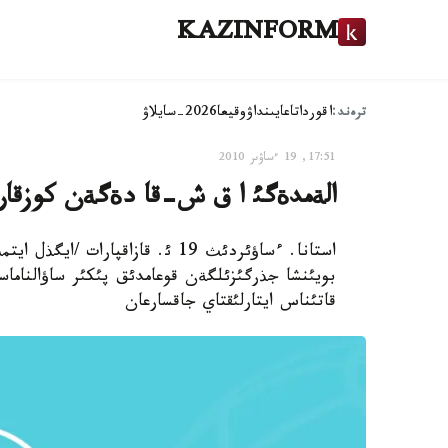
KAZINFORM
ترەند:
اقوردا
تاعايىنداۋ
وقيعا
2026-سايلاۋ
17:51, 19 ءساۋىر 2010
الةمدةگئ ا ق ش-قا دةگةن كوزقار
استانا. ءساؤئردئث 19 ئ. قازاقپا
بويئنشا جذرگئزئلگةن قوعامدئق پئكئر ساؤالنام
قاتئناس ايتارلئقتاي جاقسارعان