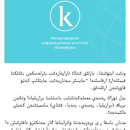
ونئث ايتؤئنشا، بارلئق ئنتالئ تاراپتاردئث بئرلةسكةن بئلئكتئ
قيمئلدارئ ارقاسئندا ءجايسئز سةناريدئث جايئلئپ كةتؤ
قاؤپئنةن ارئلدئق.
بذل تؤرالئ رةسةي مةملةكةتئنئث باسشئسئ برازيليادا وتكةن
بريك (برازيليا، رةسةي، ينديا، قئتاي) سامميتئنةن كةيئن
مالئمدةدئ.
مذنان باسقا ر ف پرةزيدةنتئ ؤكرايناعا گاز جةتكئزؤ تاقئرئبئن دا