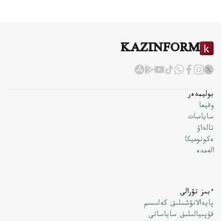
KAZINFORM
بوليمدەر
وقيعا
ساياسات
تالداۋ
ەكونوميكا
الەمدە
ءبىز تۋرالى
پايدالانۋشىلىق كەلىسىم
قۇپىيالىلىق ساياساتى