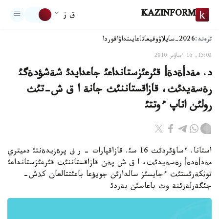
KAZINFORM
ق ز
ترەند:
2026-سايلاۋ
وقيعا
تاعايىنداۋ
اقوردا
15:02, 16 ءساۋىر 2010
د. مةدأةدةأ قئرعئزستانداعئ جاعدايدئ شةشؤدةگئ
رةسةيدئث، قازاقستاننئث جانة ا ق ش-تئث
رولئن اتاپ ءوتتئ
استانا. ءساؤئردئث 16 سئ. قازاقپارات - ر ف پرةزيدةنتئ دميتري
مةدأةدةأ رةسةيدئث، ا ق ش پةن قازاقستاننئث قئرعئزستانداعئ
توثكةرئستئث ءجايسئز سالدارئن جويؤعا باعئتتالعان كذش-
جئگةرلةرئنة وث باعاسئن بةردئ