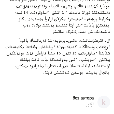
قوزعادئ. د. مةدأةدةأتئث ايتؤئنشا، «كيةأ ءذشئن گاز باعاسئ
جوعارئ كذيئندة قالئپ وتئر»، الايدا، ونئ تومةندةتؤدئث
مذمكئندئگئ تؤرالئ ماسةلة ءالئ اشئق. ءساؤئردئث 14 ئندة
ؤكراينا پرةمةر-ءمينيسترئ نيكولاي ازاروأ رةسةيدةن گاز
جةتكئزؤ باعاسئ ءبئر اپتا ئشئندة بةلگئلئ بولادئ دةپ
مالئمدةگةنئن ةستةرئثئزگة سالامئز.
ال، قئرعئزستاننئث ةكس-پرةزيدةنتئ قذرمانبةك باكيةأ
ءوزئنئث وتستاأكاعا كةتؤئ تؤرالئ ءوتئنئشئن ؤاقئتشا ذكئمةتتئث
شتابئنا ءساؤئردئث 15 ئنةن 16 سئنا قاراعان تذنئ جونةلتكةن
بولاتئن. ءسويتئپ، ءئس جذزئندةگئ جانة ناقتئ بيلئك
اراسئنداعئ، اياقاستئ جاثا قذرباندئقتارعا ذشئراتؤئ مذمكئن،
جاثجال بةيبئت جولمةن شةشئمئن تاپتئ.
без автора
اۆتور