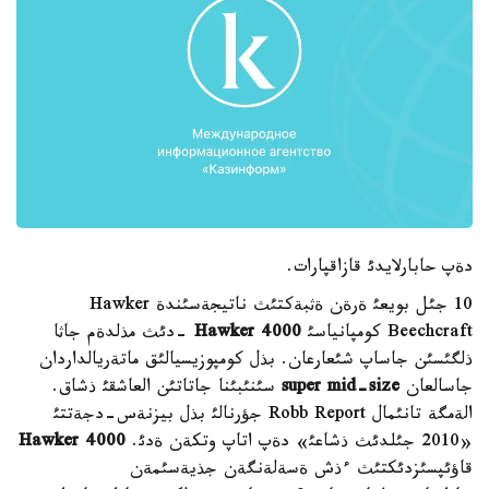
دةپ حابارلايدئ قازاقپارات.
10 جئل بويعئ ةرةن ةثبةكتئث ناتيجةسئندة Hawker
Beechcraft كومپانياسئ
Hawker 4000
-دئث مذلدةم جاثا
ذلگئسئن جاساپ شئعارعان. بذل كومپوزيسيالئق ماتةريالداردان
جاسالعان
super mid-size
سئنئبئنا جاتاتئن العاشقئ ذشاق.
الةمگة تانئمال Robb Report جؤرنالئ بذل بيزنةس-دجةتتئ
«2010 جئلدئث ذشاعئ» دةپ اتاپ وتكةن ةدئ.
Hawker 4000
قاؤئپسئزدئكتئث ءذش ةسةلةنگةن جذيةسئمةن