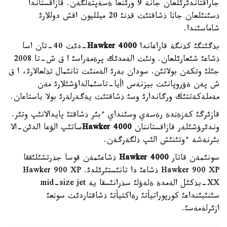
جاراقتاندئرئلعان جانة 9 ورئنعا ةسةپتةلگةن. قازاقستاندا
ذسئنئلعان جاثا ذشاقتئث قذنئ 20 ميلليون اقش دوللارئ
شاماسئندا.
بذگئنگئ كذنگة قاراعاندا
Hawker 4000
-دئث 40-تان اسا
ذشاعئ شئعارئلعان. ونئث الةمدئك پرةمةراسئ ا ق ش-تا 2008
جئلئ وتكةن بولاتئن. سودان بةرئ الةمنئث تانئمال تذلعالارئ، ا ق
ش پةن ةؤروپانئث بيزنةس اأيا-تاسئمالداؤشئلارئ مةن
مةملةكةتتئك ورگاندارئ وسئ ذشاقتئث يةگةرلةرئ بولا باستاعان.
قازئرگئ كةزةثدة رةسةي وسئنداي ءبئر ذشاقتئ پايدالانئپ وتئر.
وندئرؤشئلةر قازاقستاننان
Hawker 4000
ساتئپ الؤعا الدئن-الا
بئرنةشة ءوتئنئش الئپ ذلگةرگةن.
سونئمةن قاتار
Hawker 4000
ذشاعئمةن قوسا جذرتشئلئققا
Hawker 900 XP ذشاعئ دا تانئستئرئلدئ. Hawker 900 XP
XX-بذكئل الةمدة ةلةؤلئ سذرانئسقا ية mid-size jet
سئنئبئنداعئ كورپوراتيأتئ رةاكتيأتئ ذشاقتاردئث سوثعئ
ازئرلةمةسئ.