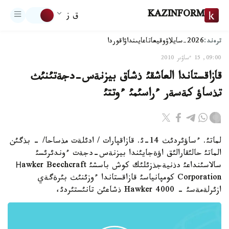
KAZINFORM
ق ز
ترەند:
2026-سايلاۋ
وقيعا
تاعايىنداۋ
اقوردا
09:00, 15 ءساۋىر 2010
قازاقستاندا العاشقئ ذشاق بيزنةس-دجةتئنئث
تذساؤ كةسةر ءراسئمئ ءوتتئ
لماتئ. ءساؤئردئث 14-ئ. قازاقپارات / ادئلةت مذساحا/ - بذگئن
الماتئ حالئقارالئق اؤةجايئندا بيزنةس-دجةت ءوندئرئسئ
سالاسئنداعئ دذنيةجذزئلئك كوش باسشئ Нawker Beechcraft
Corporation كومپانياسئ قازاقستاندا ءوزئنئث بئرةگةي
ازئرلةمةسئ - Hawker 4000 ذشاعئن تانئستئردئ،