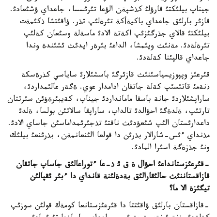
جيناپ بيلئكتئ قارؤلئ كذشپةن الؤعا تئرئسسا، جاعداي ؤشئعادئ.
قازئر بارلئق جاعداي باكيةأكة تئرةلئپ تذر. ؤاقئتشا ذكئمةت
بيلئكتئ قالاي جذرگئزئپ اكةتة الادئ ماسةلة وسئعان كةلئپ
تئرةلةدئ. مةنئث ويئمشا، الداعئ بئرةر ايدئث ئشئندة وندا
جاعداي قالپئنا كةلةدئ.
قئرعئز وپپوزيسياسئنئث قازئرگئ باسشئلارئ ساياسي كذرةسكة
ذنةمئ قاتئسئپ كةلة جاتقان ادامدار عوي. ةگةر عالئمداردئ،
ساراپشئلاردئ جانة باسقا مامانداردئ جيناپ، كةيبئرةؤئن سئرتتان
تارتئپ، ةلدةگئ احؤالدئ تالداپ، ساراپقا سالاتئن بولسا، ةلدئ
داعدارئستان الئپ شئعؤدئث ناقتئ تذجئرئمداماسئن جاساي الادئ.
مذنداي ءئس-شارالار بذرئن دا قولعا الئنعانمةن، بذرئنعئ بيلئك
ونئ جذزةگة اسئرا المادئ.
-قئرعئزستانداعئ احؤال ة ق ئ ذ-عا ءتوراعالئق جاساپ جاتقان
قازاقستاننئث حالئقارالئق بةدةلئنة قانداي دا ءبئر ئقپالئن
تيگئزة الا ما؟
-قازاقستان بارلئق ؤاقئتتا دا قئرعئزستانعا كومةك قولئن سوزئپ