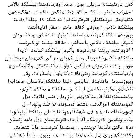
كذن تارتئبئندة تذرعان جوق. مذندا پةرمانةنتتئ بيلئككة تالاس
ءجذرئپ جاتئر. بيلئك حالئق ذمئتتةنگةن ماقسات-دةثگةيدةن
شئقپايدئ. سوندئقتان قئرعئزستاندا كةيئنگئ 10 جئلدا ذنةمئ
بيلئككة تالاس ءجذرئپ كةلة جاتئر. اسقار اقايةأتئث
پرةزيدةنتتئگئ كةزئندة باسئندا ءبئراز تئنئشتئق بولدئ. ودان
كةيئن بيلئككة تالاس باستالئپ، 2005 جئلعئ توثكةرئستة
ا.اقايةأتئث ورنئنا قذرمانبةك باكيةأ بيلئككة كةلدئ. الايدا
بيلئككة تالاسؤشئ توپتار ودان كةيئن دة ءوز كذرةسئن توقتاتقان
جوق. ونئث بئرةؤئن فةليكس كؤلوأ، ةكئنشئسئن «اتامةكةن»
پارتياسئنئث كوسةمئ ومئربةك تةكةبايةأ باسقارادئ. ولار
وپپوزيسيانئ جاقتايدئ. ساياسي ةليتا بيلئككة تالاسقان جاعدايدا
تئكةلةي ةكونوميكامةن اينالئسؤ، حالئقتئ ةثبةككة تارتؤ،
جذمئسسئزدئققا قارسئ كذرةس نازاردان تئس قالادئ. بذل
الةؤمةتتئك احؤالدئث ؤشئعا تذسؤئنة تذرتكئ بولؤدا. ال
الةؤمةتتئك ماسةلةنئث شةشئلمةؤئ قايتادان بيلئكتئ ايئپتاؤعا
جانة ونئمةن كذرةسكة اكةلةدئ. قئرعئزستان بذل داعدارئستان
تةك حالئق تاماققا تويئنئپ، جذمئسقا كئرئسسة عانا شئعادئ.
وكئنئشكة وراي بذل ماسةلةنئ بيلئك تة، وپپوزيسيا دا شةشئپ