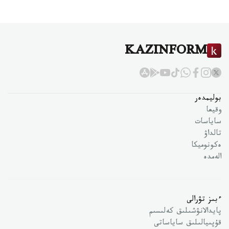
KAZINFORM
بوليمدەر
وقيعا
ساياسات
تالداۋ
ەكونوميكا
الەمدە
ءبىز تۋرالى
پايدالانۋشىلىق كەلىسىم
قۇپىيالىلىق ساياساتى