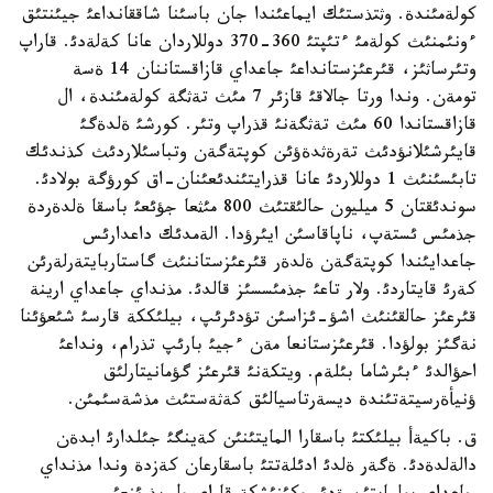
كولةمئندة. وثتذستئك ايماعئندا جان باسئنا شاققانداعئ جيئنتئق
ءونئمنئث كولةمئ ءتئپتئ 360-370 دوللاردان عانا كةلةدئ. قاراپ
وتئرساثئز، قئرعئزستانداعئ جاعداي قازاقستاننان 14 ةسة
تومةن. وندا ورتا جالاقئ قازئر 7 مئث تةثگة كولةمئندة، ال
قازاقستاندا 60 مئث تةثگةنئ قذراپ وتئر. كورشئ ةلدةگئ
قايئرشئلانؤدئث تةرةثدةؤئن كوپتةگةن وتباسئلاردئث كذندئك
تابئسئنئث 1 دوللاردئ عانا قذرايتئندئعئنان-اق كورؤگة بولادئ.
سوندئقتان 5 ميليون حالئقتئث 800 مئثعا جؤئعئ باسقا ةلدةردة
جذمئس ئستةپ، ناپاقاسئن ايئرؤدا. الةمدئك داعدارئس
جاعدايئندا كوپتةگةن ةلدةر قئرعئزستاننئث گاستاربايتةرلةرئن
كةرئ قايتاردئ. ولار تاعئ جذمئسسئز قالدئ. مذنداي جاعداي ارينة
قئرعئز حالقئنئث اشؤ-ئزاسئن تؤدئرئپ، بيلئككة قارسئ شئعؤئنا
نةگئز بولؤدا. قئرعئزستانعا مةن ءجيئ بارئپ تذرام، ونداعئ
احؤالدئ ءبئرشاما بئلةم. ويتكةنئ قئرعئز گؤمانيتارلئق
ؤنيأةرسيتةتئندة ديسةرتاسيالئق كةثةستئث مذشةسئمئن.
ق. باكيةأ بيلئكتئ باسقارا المايتئنئن كةينگئ جئلدارئ ابدةن
دالةلدةدئ. ةگةر ةلدئ ادئلةتتئ باسقارعان كةزدة وندا مذنداي