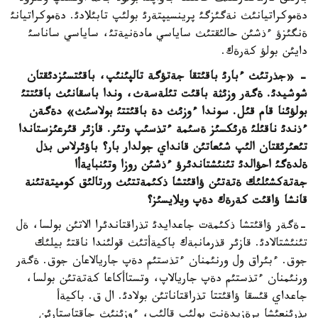
دةموكراتيانئث نةگئزگئ پرينسيپتةرئ بولئپ تابئلادئ. دةموكراتيانئ
ةنگئزؤ ءذشئن حالئقتئث ساياسي مادةنيةتئ، ساياسي ساناسئ
دايئن بولؤ كةرةك.
- «جذرتئث ءبارئ باقئتقا جةتؤگة تالپئنئپ، باقئتسئزدئقتان
شوشيدئ. ةگةر وزئثة باقئت تئلةسةث، وندا باسقانئث باقئتتئ
بولؤئنا قام قئل. سوندا ءوزئث دة باقئتتئ بولاسئث» دةگةن
ءذندئ ناقئلئ ةرئكسئز ةسئمة ءتذسئپ وتئر. قازئر قئرعئزستاندا
تئعئرئقتان الئپ شئعاتئن قانداي جولدار بار؟ باؤئرلاس بذل
ةلدةگئ احؤالدئ تئنئشتاندئرؤ ءذشئن روزا وتئنبايةأا
جةتةكشئلئك ةتةتئن ؤاقئتشا ذكئمةتتئث ورتالئق كوميتةتئنة
قانشا ؤاقئت كةرةك دةپ ويلايسئز؟
-ةگةر ؤاقئتشا ذكئمةت جاعدايدئ تذراقتاندئرا الاتئن بولسا، ةل
تئنئشتالادئ. قازئر قذرمانبةك باكيةأتئث قولئندا ناقتئ بيلئك
جوق. ءبئراق ول ورنئمنان ءتذستئم دةپ جاريالاعان جوق. ةگةر
ورنئمنان ءتذستئم دةپ جاريالاپ، وتستاأكاعا كةتةتئن بولسا،
جاعداي قئسقا ؤاقئتتا تذراقتاناتئن بولادئ. ال ق. باكيةأ
بذرئنعئشا پرةزيدةنت بولئپ قالئپ، ءوزئنئث جاقتاستارئن