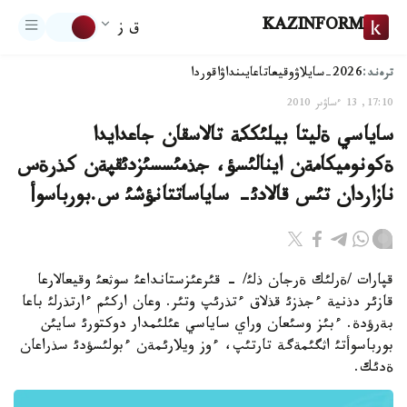
KAZINFORM
ق ز
ترەند:
2026-سايلاۋ
وقيعا
تاعايىنداۋ
اقوردا
17:10, 13 ءساۋىر 2010
ساياسي ةليتا بيلئككة تالاسقان جاعدايدا
ةكونوميكامةن اينالئسؤ، جذمئسسئزدئقپةن كذرةس
نازاردان تئس قالادئ- ساياساتتانؤشئ س.بورباسوأ
قپارات /ةرلئك ةرجان ذلئ/ - قئرعئزستانداعئ سوثعئ وقيعالارعا
قازئر دذنية ءجذزئ قذلاق ءتذرئپ وتئر. وعان اركئم ءارتذرلئ باعا
بةرؤدة. ءبئز وسئعان وراي ساياسي عئلئمدار دوكتورئ سايئن
بورباسوأتئ اثگئمةگة تارتئپ، ءوز ويلارئمةن ءبولئسؤدئ سذراعان
ةدئك.