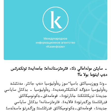
- سايئن مولداعالي ذلئ، قئرعئزستانداعئ جاعدايدئ توثكةرئس
دةپ ايتؤعا بولا ما؟
-ونئ وپوزيسيالئق باسپاءسوز رةأوليؤسيا دةپ جاتئر. مةنئثشة
رةأوليؤسيا دةؤگة كةلئثكئرةمةيدئ. رةأوليؤسيا - بذكئل ساياسي
جذيةنئ تذپكئلئكتئ جاثارتؤدئ، قوعامدئق-ةكونوميكالئق
قذرئلئستئ وزگةرتؤدئ قالايدئ. قئرعئزستاندا بذكئل ساياسي
جذيةنئ، قوعامدئق-ةكونوميكالئق قذرئلئستئ وزگةرتؤ ماسةلةسئ