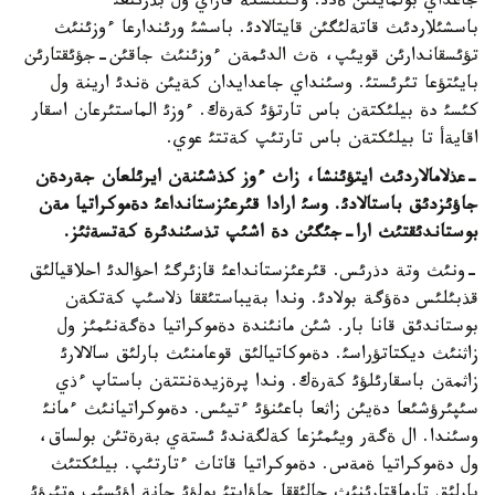
جاعداي بولمايتئن ةدئ. وكئنئشكة قاراي ول بذرئنعئ
باسشئلاردئث قاتةلئگئن قايتالادئ. باسشئ ورئندارعا ءوزئنئث
تؤئسقاندارئن قويئپ، ةث الدئمةن ءوزئنئث جاقئن-جؤئقتارئن
بايئتؤعا تئرئستئ. وسئنداي جاعدايدان كةيئن ةندئ ارينة ول
كئسئ دة بيلئكتةن باس تارتؤئ كةرةك. ءوزئ الماستئرعان اسقار
اقايةأ تا بيلئكتةن باس تارتئپ كةتتئ عوي.
-عذلامالاردئث ايتؤئنشا، زاث ءوز كذشئنةن ايرئلعان جةردةن
جاؤئزدئق باستالادئ. وسئ ارادا قئرعئزستانداعئ دةموكراتيا مةن
بوستاندئقتئث ارا-جئگئن دة اشئپ تذسئندئرة كةتسةثئز.
-ونئث وتة دذرئس. قئرعئزستانداعئ قازئرگئ احؤالدئ احلاقيالئق
قذبئلئس دةؤگة بولادئ. وندا بةيباستئققا ذلاسئپ كةتكةن
بوستاندئق قانا بار. شئن مانئندة دةموكراتيا دةگةنئمئز ول
زاثنئث ديكتاتؤراسئ. دةموكاتيالئق قوعامنئث بارلئق سالالارئ
زاثمةن باسقارئلؤئ كةرةك. وندا پرةزيدةنتتةن باستاپ ءذي
سئپئرؤشئعا دةيئن زاثعا باعئنؤئ ءتيئس. دةموكراتيانئث ءمانئ
وسئندا. ال ةگةر ويئمئزعا كةلگةندئ ئستةي بةرةتئن بولساق،
ول دةموكراتيا ةمةس. دةموكراتيا قاتاث ءتارتئپ. بيلئكتئث
بارلئق تارماقتارئنئث حالئققا جاؤاپتئ بولؤئ جانة اؤئسئپ وتئرؤئ