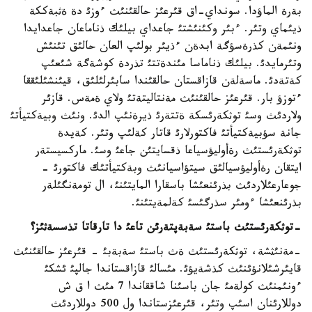
بةرة الماؤدا. سونداي-اق قئرعئز حالقئنئث ءوزئ دة ةثبةككة
ذيئماي وتئر. ءبئر وكئنئشتئ جاعداي بيلئك ذناماعان جاعدايدا
ونئمةن كذرةسؤگة ابدةن ءذيئر بولئپ العان حالئق تئنئش
وتئرمايدئ. بيلئك ذناماسا مئندةتتئ تذردة كوشةگة شئعئپ
كةتةدئ. ماسةلةن قازاقستان حالقئندا سابئرلئلئق، قيئنشئلئققا
ءتوزؤ بار. قئرعئز حالقئنئث مةنتاليتةتئ ولاي ةمةس. قازئر
ولاردئث وسئ توثكةرئسكة ةتتةرئ ذيرةنئپ الدئ. ونئث وبيةكتيأتئ
جانة سؤبيةكتيأتئ فاكتورلارئ قاتار كةلئپ وتئر. كةيدة
توثكةرئستئث رةأوليؤسياعا ذقسايتئن جاعئ وسئ. ماركسيستةر
ايتقان رةأوليؤسيالئق سيتؤاسيانئث وبةكتيأتئك فاكتورئ -
جوعارعئلاردئث بذرئنعئشا باسقارا المايتئنئ، ال تومةنگئلةر
بذرئنعئشا ءومئر سذرگئسئ كةلمةيتئنئ.
-توثكةرئستئث باستئ سةبةپتةرئن تاعئ دا تارقاتا تذسسةثئز؟
-مةنئثشة، توثكةرئستئث ةث باستئ سةبةبئ - قئرعئز حالقئنئث
قايئرشئلانؤئنئث كذشةيؤئ. مئسالئ قازاقستاندا جالپئ ئشكئ
ءونئمنئث كولةمئ جان باسئنا شاققاندا 7 مئث ا ق ش
دوللارئنان اسئپ وتئر، قئرعئزستاندا ول 500 دوللاردئث