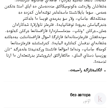
كةلةدئ. ذنةمئ نةسية بةرئپ، جاعداي جاساؤعا تئرئسادئ.
ةشقاشان ولاردئث ةكونوميكالئق مذددةسئن دة اياق استئ ةتكةن
ةمةس. سؤعا بايلانئستئ ماسةلةلةر تؤئنداعان كةزدة دة
جةثئلدئك جاساپ، ولار سؤ بةرمةي قويسا دا ةلةكتر
ةنةرگياسئن بةرؤدئ توقتاتپايدئ. قئرعئز تاؤارلارئ شةكارادان
ةمئن-ةركئن ءوتئپ، جذمئسسئزدارئ قازاقستانعا ةركئن كةلؤدة.
سوندئقتان قئرعئزستانداعئ قازئرگئ احؤال قازاقستاننئث بةدةلئنة
ةشقانداي نذقسان كةلتئرة المايدئ. كةرئسئنشة قئرعئزستانعا
كومةك جاساپ، ونداعئ احؤالعا قاتئستئ وركةنيةتئ ةلدةرگة ءتان
پوزيسيا ذستاي الساق، حالئقارالئق ابئرويئمئز بذرئنعئدان دا ارتا
تذسةدئ.
- اثگئمةثئزگة راحمةت.
без автора
اۆتور