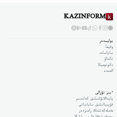
KAZINFORM
بوليمدەر
وقيعا
ساياسات
تالداۋ
ەكونوميكا
الەمدە
ءبىز تۋرالى
پايدالانۋشىلىق كەلىسىم
قۇپىيالىلىق ساياساتى
مەملەكەتتىك رامىزدەر