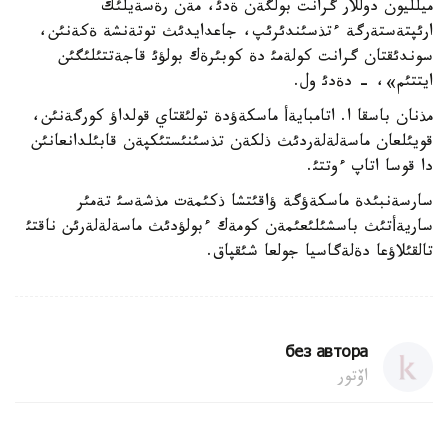
ميلليون دوللار گرانت بولگةن ةدئ، مةن رةسةيلئك
ارئپتةستةرگة ءتذسئندئرئپ، جاعدايدئث توتةنشة ةكةنئن،
سوندئقتان گرانت كولةمئ دة كوبئرةك بولؤئ قاجةتتئلئگئن
ايتتئم»، - دةدئ ول.
مذنان باسقا ا. اتامبايةأ ماسكةؤدة تولئقتاي قولداؤ كورگةنئن،
قويئلعان ماسةلةلةردئث ذلكةن تذسئنئستئكپةن قابئلدانعانئن
دا قوسا اتاپ ءوتتئ.
سارسةنبئدة ماسكةؤگة ؤاقئتشا ذكئمةت مذشةسئ تةمئر
ساريةأتئث باسشئلئعئمةن كومةك ءبولؤدئث ماسةلةلةرئن ناقتئ
تالقئلاؤعا دةلةگاسيا جولعا شئقپاق.
без автора
اۆتور