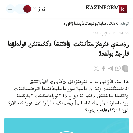
KAZINFORM
ق ز
ترەند:
2026-سايلاۋ
وقيعا
تاعايىنداۋ
اقوردا
14:46, 12 ءساۋىر 2010
رةسةي قئرعئزستاننئث ؤاقئتشا ذكئمةتئن قولداؤعا
قارجئ بولةدئ
12 سئ. قازاقپارات - قئرعئزدئق «كابار» اقپاراتتئق
اگةنتتئگئندة وتكةن باسپاءسوز ماسليحاتئندا قئرعئستاننئث
ؤاقئتشا حالئقتئق ذكئمةتئ (ؤ ح ذ) ءتوراعاسئنئث ءبئرئنشئ
ورئنباسارئ المازبةك اتامبايةأ رةسةيگة ساپارئنئث قورئتئندئلارئ
تؤرالئ اثگئمةلةپ بةردئ