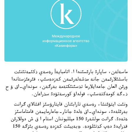
ماسةلةن، ساپارئ بارئسئندا ا. اتامبايةأ رةسةي ذكئمةتئنئث
باسشئلارئمةن جانة مذشةلةرئمةن كةزدةسئپ، قئرعئزستاندا
ورئن العان جاعدايلارعا تذسئنئكتةمة بةرگةن، سونداي-اق ؤ ح
ذ-گة كومةكتةسئپ، قولداؤ كورسةتؤدئ سذراعان.
ونئث ايتؤئنشا، رةسةي تارابئنان قايتارؤسئز اقشالاي گرانت
بةرئلةدئ، سونداي-اق ةلدئ جانار-جاعارمايمةن قامتاماسئز
ةتةدئ. گرانت مولشةرئ 150 ميلليوننان استام ا ق ش دوللارئن
قذرايدئ دةپ كذتئلؤدة. «بةيبئت كةزدة رةسةي بئزگة 150